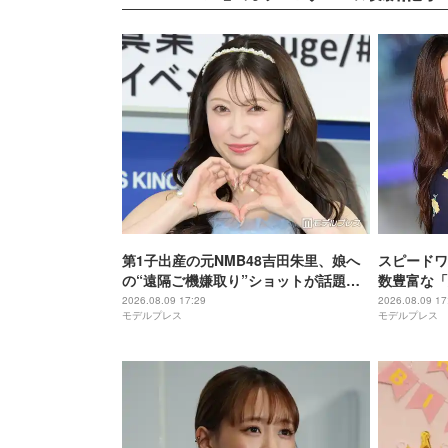
第1子出産の元NMB48吉田朱里、娘へ
スピードワ
の“遠隔ご機嫌取り”ショットが話題
数豊富な「
「顔が一生懸命で可愛すぎる」「素敵
ごはん」披
2026.08.09 17:29
2026.08.09 17
モデルプレス
モデルプレス
なアイデア」と反響
て豪華」「
い」