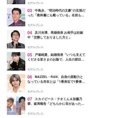
モデルプレス
03
中島歩、“明治時代の文豪”の玄孫だ
った「教科書にも載っている」名前も先
祖に由来
モデルプレス
04
及川光博、再婚発表 お相手は妊娠
中「交際しておりました方と」
モデルプレス
05
戸塚純貴、結婚発表「いつも支えて
くださる皆さまのお陰で、人生の節目を
迎えられること、心より感謝しておりま
す」【全文】
モデルプレス
06
MAZZEL・RAN、自身の原動力と
なっている存在とは「1番身近で1番偉大
な存在」
モデルプレス
07
スカイピース・テオくん＆加藤乃
愛、破局報告「どちらかに非があったわ
けではなく」2023年2月に交際発表
モデルプレス