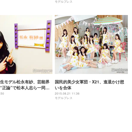
モデルプレス
生モデル松永有紗、芸能界
国民的美少女軍団・X21、進退かけ想
“正論”で松本人志ら一同納
いを合体
ト到着＞
:50
2015.08.21 11:36
モデルプレス