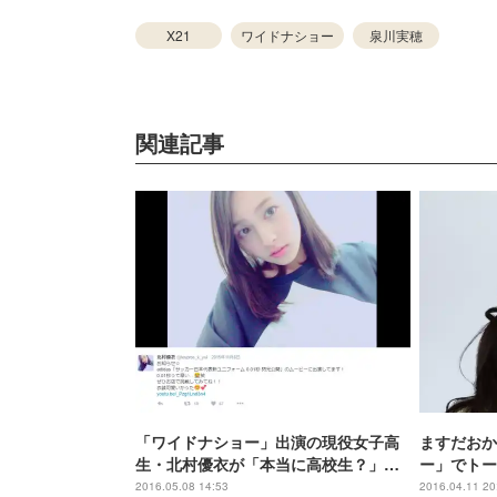
X21
ワイドナショー
泉川実穂
関連記事
「ワイドナショー」出演の現役女子高
ますだおか
生・北村優衣が「本当に高校生？」と
ー」でトー
話題に 大人びた美貌に熱視線
ィール＞
2016.05.08 14:53
2016.04.11 20