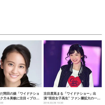
だ岡田の娘「ワイドナショ
注目度高まる「ワイドナショー」出
ク力＆美貌に注目＜プロフ
演“現役女子高生” ファン層拡大の一歩
に
:00
2016.03.06 10:30