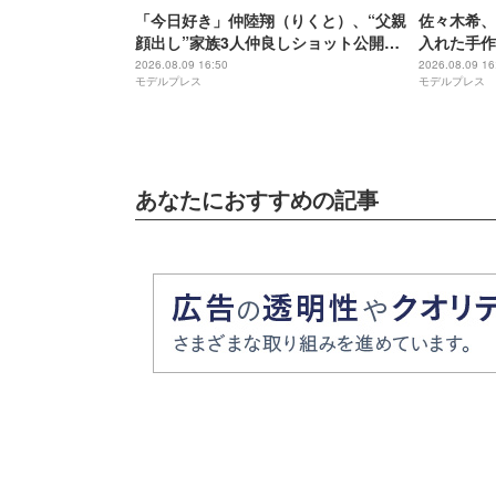
「今日好き」仲陸翔（りくと）、“父親
佐々木希、
顔出し”家族3人仲良しショット公開
入れた手作
「素敵な親子関係」「お父さん面白す
るやつ」「
2026.08.09 16:50
2026.08.09 16
モデルプレス
モデルプレス
ぎる」の声
あなたにおすすめの記事