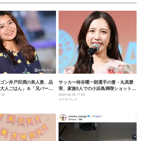
ゴン井戸田潤の美人妻、品
サッカー柿谷曜一朗選手の妻・丸高愛
大人ごはん」＆「兄バーグ
実、家族5人での小浜島満喫ショット公
露に反響「ズラリと並んで
開「お揃いのお洋服可愛い」「美男美
:19
2026.08.09 17:09
モデルプレス
小さい海苔巻きがかわい
女揃い」と反響