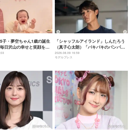
5子・夢空ちゃん1歳の誕生
「シャッフルアイランド」しんたろう
毎日沢山の幸せと笑顔を本
（真子心太朗）「バキバキのパンパン
とう」
マンだった2年前」肉体美際立つ上裸シ
:03
2026.08.09 16:59
モデルプレス
ョット公開「彫刻みたい」「思わず見
惚れちゃいます」の声