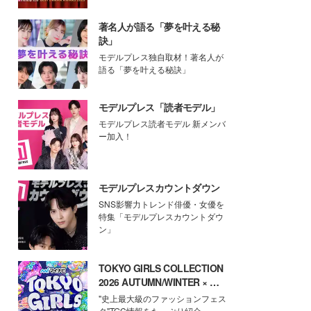
著名人が語る「夢を叶える秘
訣」
モデルプレス独自取材！著名人が
語る「夢を叶える秘訣」
モデルプレス「読者モデル」
モデルプレス読者モデル 新メンバ
ー加入！
モデルプレスカウントダウン
SNS影響力トレンド俳優・女優を
特集「モデルプレスカウントダウ
ン」
TOKYO GIRLS COLLECTION
2026 AUTUMN/WINTER × モ
デルプレス
"史上最大級のファッションフェス
タ"TGC情報をたっぷり紹介