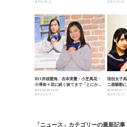
モデルプレス
モデルプレス
X21井頭愛海、吉本実憂・小芝風花・
現役女子高
小澤奈々花に続く抜てきで「とにかく
二股騒動に
うれしい」
得＜コメン
2016.02.29 14:45
2016.02.07 11
モデルプレス
モデルプレス
「ニュース」カテゴリーの最新記事