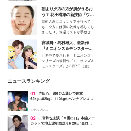
得る、株式会社オサレカンパニー
朝より夕方の方が肌がうるお
取締役兼クリエイティブディレク
ター・茅野しのぶ。一人ひとりの
う？ 花王構築の新技術「ウォ
個性に寄り添い、魅力を引き出す
ーターキャプチャリングスキ
毎朝入念にスキンケアを行って
衣装作りは、多くの女性たちに勇
ン（捕水肌）」がスキンケア
も、夕方には肌の乾燥を感じてし
気と自信を与え続けている。
の常識を変える予感
まったり、保湿ミストが手放せな
いという読者も多いのでは？そん
宮城舞・島村雄大、最新作
な美容の常識を大きく変える可能
性を秘めた、革新的な「Water
『ミニオンズ＆モンスター
Capturing Skin（ウォーターキャ
ズ』の魅力熱弁 ハチャメチャ
世界中で愛される「ミニオンズ」
プチャリングスキン：捕水肌）」
だけじゃない“友情と絆”に感
シリーズの最新作『ミニオンズ＆
技術を、花王が構築した。
動
モンスターズ』が8月7日（金）に
公開。モデルプレスでは、“大のミ
ニオン好き”という共通点を持つモ
ニュースランキング
デルの宮城舞と島村雄大の特別対
談をお届け！それぞれの視点か
ら、今作ならではの魅力や予想外
01
寺田心、週6ジム通いで体重
の感動をもたらす奥深いストーリ
62kg→82kgに 110kgのベンチプレス持
ーについて熱く語り合ってもらっ
ち上げる姿披露「胸板の厚みすごい」
た。
「かっこいい」と反響
モデルプレス
02
二宮和也主演「８番出口」本編ノー
カットで地上波初放送 8月28日“金ロ
ー”枠