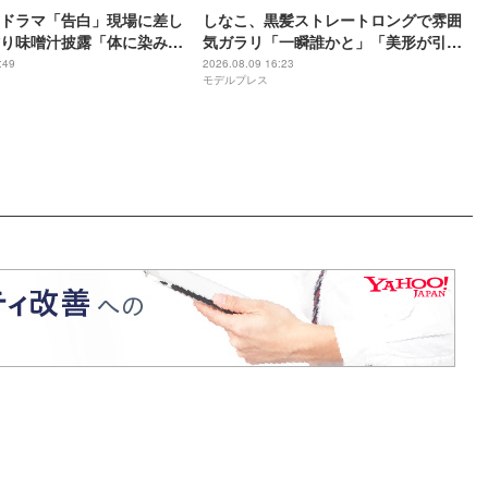
ドラマ「告白」現場に差し
しなこ、黒髪ストレートロングで雰囲
り味噌汁披露「体に染み渡
気ガラリ「一瞬誰かと」「美形が引き
夏に最適」の声
立つ」と絶賛の声相次ぐ
:49
2026.08.09 16:23
モデルプレス