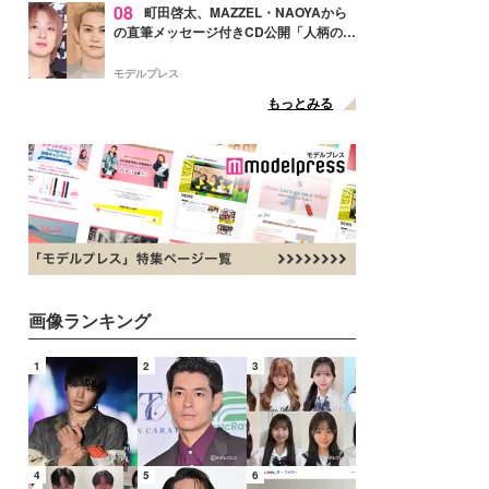
08
町田啓太、MAZZEL・NAOYAから
の直筆メッセージ付きCD公開「人柄の良
さがにじみ出てる」の声
モデルプレス
もっとみる
画像ランキング
1
2
3
4
5
6