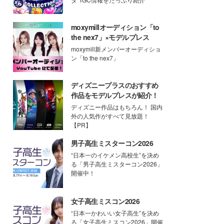
moxymillオーディション「to
the nex7」×モデルプレス
moxymill新メンバーオーディショ
ン「to the nex7」
ディズニープラスのおすすめ
作品をモデルプレスが紹介！
ディズニー作品はもちろん！ 国内
外の人気作がすべて見放題！
【PR】
男子高生ミスターコン2026
“日本一のイケメン高校生”を決め
る「男子高生ミスターコン2026」
開催中！
女子高生ミスコン2026
“日本一かわいい女子高生”を決め
る「女子高生ミスコン2026」開催