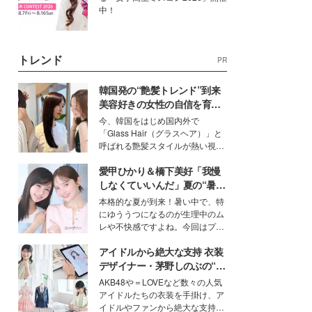
中！
トレンド
PR
韓国発の“艶髪トレンド”到来
美容好きの女性の自信を育む
「ヘアケア事情」って？
今、韓国をはじめ国内外で
「Glass Hair（グラスヘア）」と
呼ばれる艶髪スタイルが熱い視線
を集めています。メイクやファッ
愛甲ひかり＆橋下美好「我慢
ションの完成度を高めるベースと
して、“髪そのものの美しさ”に改
しなくていいんだ」夏の“暑さ
めて注目する人が増えている様
対策”の新しい選択肢とは？
本格的な夏が到来！暑い中で、特
子。今回は、そんな憧れの艶やか
にゆううつになるのが生理中のム
な髪を日常で叶える、美容好きの
レや不快感ですよね。今回はプラ
女性たちのヘアケア事情を紹介し
イベートでも仲良しで旅行好きな
ます。
アイドルから絶大な支持 衣装
モデル・愛甲ひかりさんと橋下美
好さんを迎えて本音で女子会トー
デザイナー・茅野しのぶの“可
ク。猛暑のお出かけを快適に過ご
愛い”を作る美学＜「シチズン
AKB48や＝LOVEなど数々の人気
すヒントや、2人が感動した夏の
クロスシー」インタビュー＞
アイドルたちの衣装を手掛け、ア
生理の新常識にも迫りました。
イドルやファンから絶大な支持を