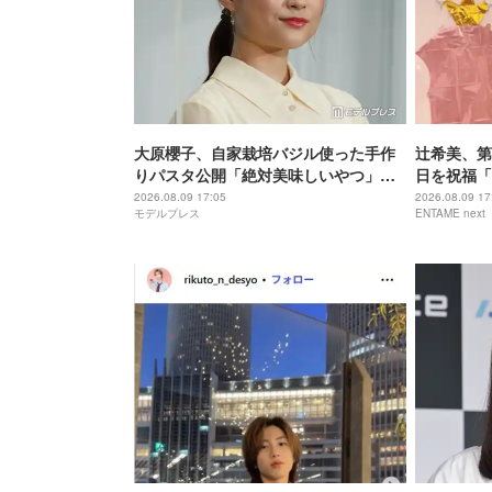
大原櫻子、自家栽培バジル使った手作
辻希美、第
りパスタ公開「絶対美味しいやつ」
日を祝福「
「センス良すぎる」と絶賛の声
当にありが
2026.08.09 17:05
2026.08.09 17
モデルプレス
ENTAME next