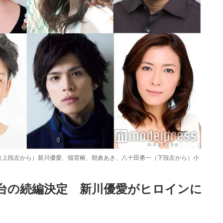
（上段左から）新川優愛、猫背椿、朝倉あき、八十田勇一（下段左から）小
台の続編決定　新川優愛がヒロインに
Loaded
:
87.03%