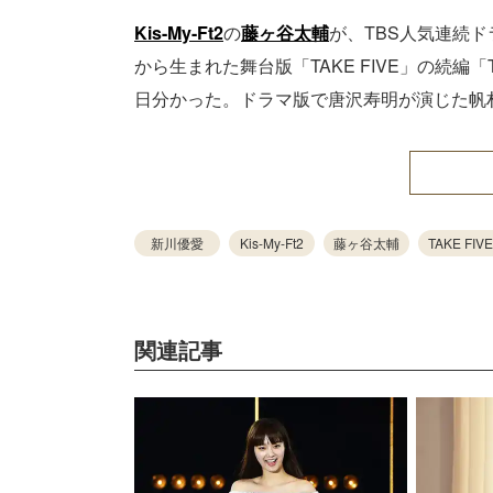
Kis-My-Ft2
の
藤ヶ谷太輔
が、TBS人気連続ドラ
から生まれた舞台版「TAKE FIVE」の続編「
日分かった。ドラマ版で唐沢寿明が演じた帆
新川優愛
Kis-My-Ft2
藤ヶ谷太輔
TAKE FIV
関連記事