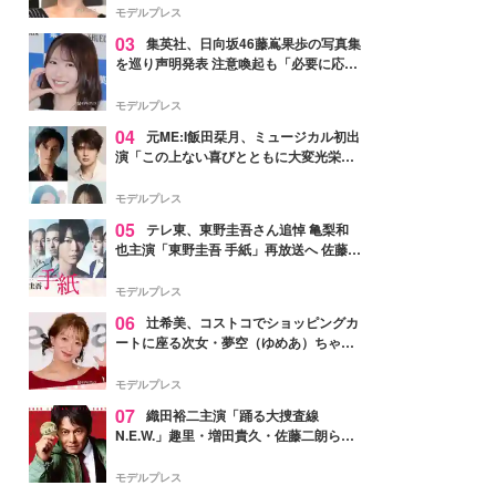
モデルプレス
03
集英社、日向坂46藤嶌果歩の写真集
を巡り声明発表 注意喚起も「必要に応じ
て法的措置を含む対応を検討」
モデルプレス
04
元ME:I飯田栞月、ミュージカル初出
演「この上ない喜びとともに大変光栄」
4年ぶり上演「ファントム」城田優らキ
ャスト発表
モデルプレス
05
テレ東、東野圭吾さん追悼 亀梨和
也主演「東野圭吾 手紙」再放送へ 佐藤隆
太・本田翼・中村倫也ら出演
モデルプレス
06
辻希美、コストコでショッピングカ
ートに座る次女・夢空（ゆめあ）ちゃん
の姿公開「乗りこなしてる感じが可愛す
ぎ」「成長を感じる」の声
モデルプレス
07
織田裕二主演「踊る大捜査線
N.E.W.」趣里・増田貴久・佐藤二朗ら新
メンバー紹介映像解禁 各キャラクター象
徴する“謎のキーワード”も
モデルプレス