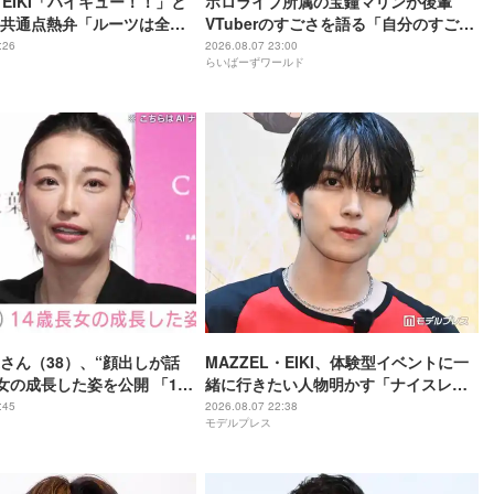
・EIKI「ハイキュー！！」と
ホロライブ所属の宝鐘マリンが後輩
共通点熱弁「ルーツは全然
VTuberのすごさを語る「自分のすごさ
けど」
に気づいてない」
:26
2026.08.07 23:00
らいばーずワールド
さん（38）、“顔出しが話
MAZZEL・EIKI、体験型イベントに一
長女の成長した姿を公開 「14
緒に行きたい人物明かす「ナイスレシ
ぬオトナっぽさ」「優樹菜
ーブするまで終わらない」
:45
2026.08.07 22:38
モデルプレス
っくりすぎる」など反響