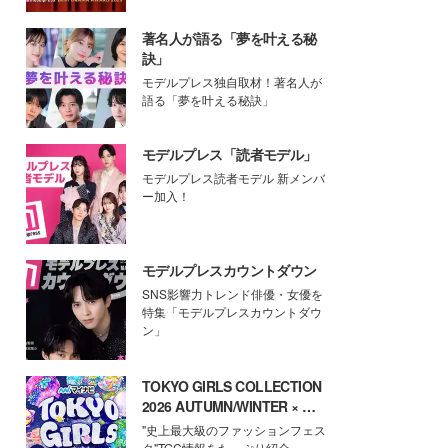
著名人が語る「夢を叶える秘
訣」
モデルプレス独自取材！著名人が
語る「夢を叶える秘訣」
モデルプレス「読者モデル」
モデルプレス読者モデル 新メンバ
ー加入！
モデルプレスカウントダウン
SNS影響力トレンド俳優・女優を
特集「モデルプレスカウントダウ
ン」
TOKYO GIRLS COLLECTION
2026 AUTUMN/WINTER × モ
デルプレス
"史上最大級のファッションフェス
タ"TGC情報をたっぷり紹介