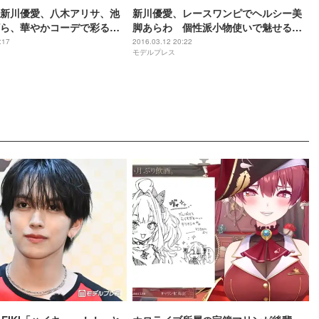
新川優愛、八木アリサ、池
新川優愛、レースワンピでヘルシー美
ら、華やかコーデで彩る
脚あらわ 個性派小物使いで魅せる＜
016S／S」＜各ステージまと
神コレ2016S／S＞
:17
2016.03.12 20:22
モデルプレス