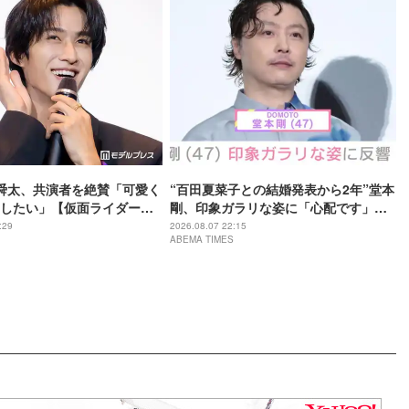
野舜太、共演者を絶賛「可愛く
“百田夏菜子との結婚発表から2年”堂本
したい」【仮面ライダーゼ
剛、印象ガラリな姿に「心配です」
ならのミッション】
「匂わせなの？」などさまざまな声
:29
2026.08.07 22:15
ABEMA TIMES