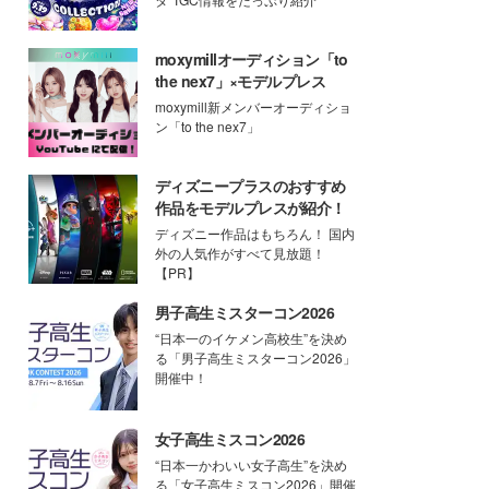
moxymillオーディション「to
the nex7」×モデルプレス
moxymill新メンバーオーディショ
ン「to the nex7」
ディズニープラスのおすすめ
作品をモデルプレスが紹介！
ディズニー作品はもちろん！ 国内
外の人気作がすべて見放題！
【PR】
男子高生ミスターコン2026
“日本一のイケメン高校生”を決め
る「男子高生ミスターコン2026」
開催中！
女子高生ミスコン2026
“日本一かわいい女子高生”を決め
る「女子高生ミスコン2026」開催