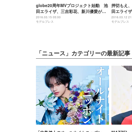
globe20周年MVプロジェクト始動 池
押切もえ、
田エライザ、三吉彩花、新川優愛が主
田エライザ
演
「神コレ2
2016.03.15 05:00
2016.03.12 21
モデルプレス
モデルプレス
め後編＞
「ニュース」カテゴリーの最新記事