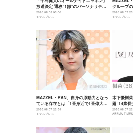
「中島健人のオールナイトニッポン」
MAZZEL
放送決定 通称“1部”のパーソナリティ
グループの
初担当
違うんです
2026.08.08 03:00
2026.08.07 23
モデルプレス
モデルプレス
MAZZEL・RAN、自身の原動力となっ
木下優樹菜
ている存在とは「1番身近で1番偉大な
題”14歳
存在」
歳とは思え
2026.08.07 22:59
2026.08.07 22
モデルプレス
ABEMA TIMES
ちゃんにそ