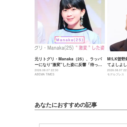
元リトグリ・Manaka（25）、ラッパ
M!LK曽
ーになり“激変”した姿に反響「待っ
てよしよし
て」「昔から見てるけど 最近ずっと可
ッツ さよ
2026.08.07 22:30
2026.08.07 22
ABEMA TIMES
モデルプレス
愛くなってる」
あなたにおすすめの記事