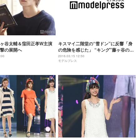
ヶ谷太輔＆窪田正孝W主演
キスマイ二階堂の“雪ドン”に反響「身
撃の展開へ
の危険を感じた」 “キング”藤ヶ谷の胸
キュン台詞も「ヤバ過ぎる」
:00
2016.03.15 12:50
モデルプレス