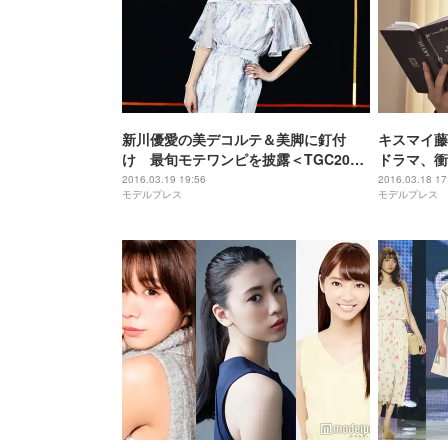
新川優愛の美デコルテ＆美脚に釘付
キスマイ藤
け 最旬モテワンピを披露＜TGC2016
ドラマ、衝
S／S＞
2016.03.19 19:56
2016.03.18 17
モデルプレス
モデルプレス