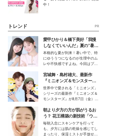
中！
トレンド
PR
愛甲ひかり＆橋下美好「我慢
しなくていいんだ」夏の“暑さ
対策”の新しい選択肢とは？
本格的な夏が到来！暑い中で、特
にゆううつになるのが生理中のム
レや不快感ですよね。今回はプラ
イベートでも仲良しで旅行好きな
宮城舞・島村雄大、最新作
モデル・愛甲ひかりさんと橋下美
好さんを迎えて本音で女子会トー
『ミニオンズ＆モンスター
ク。猛暑のお出かけを快適に過ご
ズ』の魅力熱弁 ハチャメチャ
世界中で愛される「ミニオンズ」
すヒントや、2人が感動した夏の
だけじゃない“友情と絆”に感
シリーズの最新作『ミニオンズ＆
生理の新常識にも迫りました。
動
モンスターズ』が8月7日（金）に
公開。モデルプレスでは、“大のミ
朝より夕方の方が肌がうるお
ニオン好き”という共通点を持つモ
デルの宮城舞と島村雄大の特別対
う？ 花王構築の新技術「ウォ
談をお届け！それぞれの視点か
ーターキャプチャリングスキ
毎朝入念にスキンケアを行って
ら、今作ならではの魅力や予想外
ン（捕水肌）」がスキンケア
も、夕方には肌の乾燥を感じてし
の感動をもたらす奥深いストーリ
の常識を変える予感
まったり、保湿ミストが手放せな