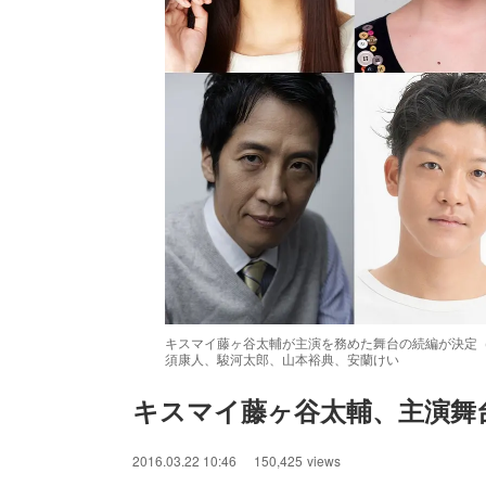
キスマイ藤ヶ谷太輔が主演を務めた舞台の続編が決定
須康人、駿河太郎、山本裕典、安蘭けい
キスマイ藤ヶ谷太輔、主演舞
/
Unmute
2016.03.22 10:46
150,425
views