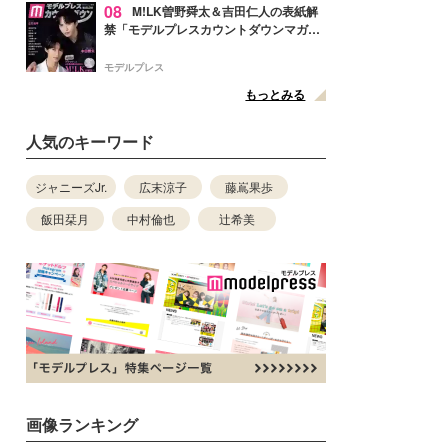
08
M!LK曽野舜太＆吉田仁人の表紙解
禁「モデルプレスカウントダウンマガジ
ン」巻頭に登場
モデルプレス
もっとみる
人気のキーワード
ジャニーズJr.
広末涼子
藤嶌果歩
飯田栞月
中村倫也
辻希美
画像ランキング