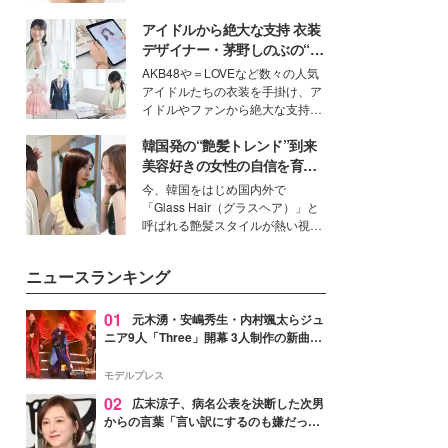
ーについて熱く語り合ってもらっ
いという読者も多いのでは？そん
た。
アイドルから絶大な支持 衣装
な美容の常識を大きく変える可能
性を秘めた、革新的な「Water
デザイナー・茅野しのぶの“可
Capturing Skin（ウォーターキャ
愛い”を作る美学＜「シチズン
AKB48や＝LOVEなど数々の人気
プチャリングスキン：捕水肌）」
クロスシー」インタビュー＞
アイドルたちの衣装を手掛け、ア
技術を、花王が構築した。
イドルやファンから絶大な支持を
得る、株式会社オサレカンパニー
韓国発の“艶髪トレンド”到来
取締役兼クリエイティブディレク
ター・茅野しのぶ。一人ひとりの
美容好きの女性の自信を育む
個性に寄り添い、魅力を引き出す
「ヘアケア事情」って？
今、韓国をはじめ国内外で
衣装作りは、多くの女性たちに勇
「Glass Hair（グラスヘア）」と
気と自信を与え続けている。
呼ばれる艶髪スタイルが熱い視線
を集めています。メイクやファッ
ションの完成度を高めるベースと
ニュースランキング
して、“髪そのものの美しさ”に改
めて注目する人が増えている様
子。今回は、そんな憧れの艶やか
01
元木湧・安嶋秀生・内村颯太らジュ
な髪を日常で叶える、美容好きの
ニア9人「Three」開幕 3人制作の新曲＆
女性たちのヘアケア事情を紹介し
手描きセットに込めた想い「もっと前に
ます。
進んで夢を掴みたい」【ゲネプロレポ】
モデルプレス
02
広末涼子、病名公表を決断した次男
からの言葉「言い訳にするのも嫌だっ
た」「言うべきか迷った」