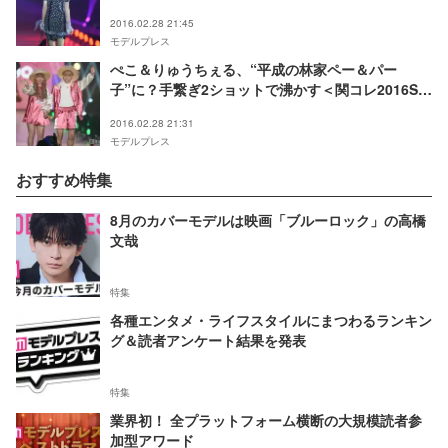
2016.02.28 21:45
モデルプレス
ぺこ＆りゅうちぇる、“平成の林家ペー＆パー
子”に？手繋ぎ2ショットで沸かす＜関コレ2016S／
S＞
2016.02.28 21:31
モデルプレス
おすすめ特集
8月のカバーモデルは映画「ブルーロック」の高橋
文哉
特集
各種エンタメ・ライフスタイルにまつわるランキン
グ＆読者アンケート結果を発表
特集
業界初！ 全プラットフォーム横断の大規模読者参
加型アワード