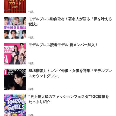
特集
モデルプレス独自取材！著名人が語る「夢を叶える
秘訣」
特集
モデルプレス読者モデル 新メンバー加入！
特集
SNS影響力トレンド俳優・女優を特集「モデルプレ
スカウントダウン」
特集
"史上最大級のファッションフェスタ"TGC情報を
たっぷり紹介
特集