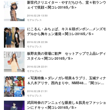
新世代クリエイター・やすだちひろ、堂々初ランウ
ェイで笑顔＜関コレ2016S／S＞
2016.02.29 13:50
モデルプレス
にこるん・みちょぱ、キス＆頭ポンポン…メンズモ
デルから胸キュン連発＜関コレ2016S／S＞
2016.02.28 22:36
モデルプレス
板野友美の登場に歓声 セットアップで上品レディ
スタイル＜関コレ2016S／S＞
2016.02.28 22:01
モデルプレス
＜写真特集＞ダレノガレ明美＆ラブリ、玉城ティナ
＆八木アリサ、西内まりや、NMB48…「関コレ
2016S／S」イベント総まとめ
2016.02.28 21:51
モデルプレス
武田玲奈のアンニュイな眼差し＆肌見せファッショ
ンにドキッ＜関コレ2016S／S＞