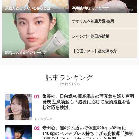
原動力となっている存在とは
卒業後7年ぶりアリーナ
テオくん＆加藤乃愛 破局
レインボー池田が結婚
【心理テスト】恋の深め方
朝活コスメ＆インナーケア
記事ランキング
RANKING
01
集英社、日向坂46藤嶌果歩の写真集を巡り声明
発表 注意喚起も「必要に応じて法的措置を含
む対応を検討」
モデルプレス
02
寺田心、週6ジム通いで体重62kg→82kgに
110kgのベンチプレス持ち上げる姿披露「胸板
の厚みすごい」「かっこいい」と反響