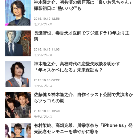
神木隆之介、初共演の錦戸亮は「良いお兄ちゃん」
撮影初日に“熱いハグ”も
2015.10.19 12:56
モデルプレス
長瀬智也、毒舌天才医師でフジ連ドラ13年ぶり主
演
2015.10.19 11:03
モデルプレス
神木隆之介、高校時代の恋愛失敗談を明かす
「年々スケベになる」未来保証も？
2015.10.05 00:22
モデルプレス
佐藤健＆神木隆之介、自作イラスト公開で共演者か
らツッコミの嵐
2015.10.03 13:40
モデルプレス
有村架純、高畑充希、川栄李奈ら「iPhone 6s」発
売記念セレモニーを華やかに彩る