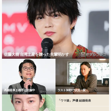
佐藤大樹 台湾土産を贈った先輩明かす
再婚発表 お相手は妊娠中
ラスト30秒で状況一変
「ウマ娘」声優 結婚発表