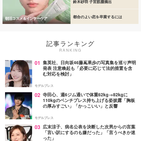
鈴木砂羽 子宮筋腫摘出
都合のよい恋を卒業するには
朝活コスメ＆インナーケア
記事ランキング
RANKING
01
集英社、日向坂46藤嶌果歩の写真集を巡り声明
発表 注意喚起も「必要に応じて法的措置を含
む対応を検討」
モデルプレス
02
寺田心、週6ジム通いで体重62kg→82kgに
110kgのベンチプレス持ち上げる姿披露「胸板
の厚みすごい」「かっこいい」と反響
モデルプレス
03
広末涼子、病名公表を決断した次男からの言葉
「言い訳にするのも嫌だった」「言うべきか迷
った」