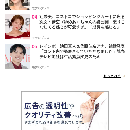
モデルプレス
04
辻希美、コストコでショッピングカートに座る
次女・夢空（ゆめあ）ちゃんの姿公開「乗りこ
なしてる感じが可愛すぎ」「成長を感じる」の
声
モデルプレス
05
レインボー池田直人＆佐藤佳奈アナ、結婚発表
「コント内で発表させていただきました」読売
テレビ退社は生活拠点変更のため
モデルプレス
もっとみる