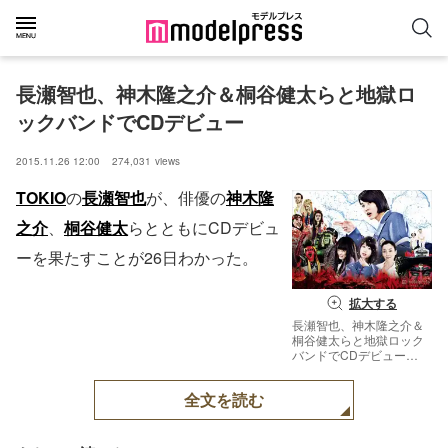
長瀬智也、神木隆之介＆桐谷健太らと地獄ロ
ックバンドでCDデビュー
2015.11.26 12:00
274,031
views
TOKIO
の
長瀬智也
が、俳優の
神木隆
之介
、
桐谷健太
らとともにCDデビュ
ーを果たすことが26日わかった。
拡大する
長瀬智也、神木隆之介＆
桐谷健太らと地獄ロック
バンドでCDデビュー
（C）2016 Asmik Ace,
Inc. / TOHO CO., LTD. / J
全文を読む
Storm Inc. / PARCO CO.,
LTD. / AMUSE INC. /
Otonakeikaku Inc. / KDDI
CORPORATION / GYAO