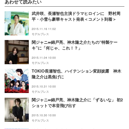
あわせて読みたい
Corporation【モデルプレ
ス】
武井咲、長瀬智也主演ドラマヒロインに 野村周
平・小雪ら豪華キャスト発表＜コメント到着＞
2015.11.16 11:02
モデルプレス
関ジャニ∞錦戸亮、神木隆之介たちの“特製ケー
キ”に「何じゃ、これ！？」
2015.11.04 10:00
モデルプレス
TOKIO長瀬智也、ハイテンション変顔披露 神木
隆之介は黒焦げに
2015.10.31 10:00
モデルプレス
関ジャニ∞錦戸亮、神木隆之介に「ずるいな」 初2
ショットで本音飛び出す
2015.10.30 10:00
モデルプレス