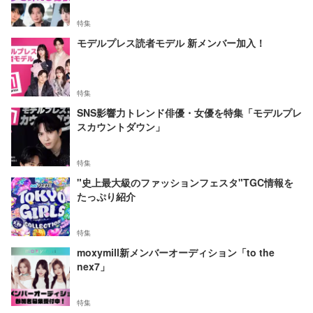
特集
モデルプレス読者モデル 新メンバー加入！
特集
SNS影響力トレンド俳優・女優を特集「モデルプレ
スカウントダウン」
特集
"史上最大級のファッションフェスタ"TGC情報を
たっぷり紹介
特集
moxymill新メンバーオーディション「to the
nex7」
特集