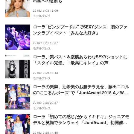
出産への意欲も
2015.11.03 13:09
モデルプレス
ローラ“ピンクプードル”でSEXYダンス 初のファ
ンクラブイベント「みんな大好き」
2015.10.31 19:37
モデルプレス
ローラ、美バスト＆腹筋あらわなSEXYショットに
「スタイル完璧」「最高にキレイ」の声
2015.10.29 18:43
モデルプレス
ローラの美脚、辻希美のお腹チラ見せ、藤田ニコル
の“にこるんポーズ”で「JuniAward 2015 A／W」
初開催＜写真特集＞
2015.10.25 20:57
モデルプレス
ローラ「初めての感じだからドキドキ」ジュニアモ
デルと笑顔でランウェイ 「JuniAward」初開催＜
JuniAward 2015 A／W＞
2015.10.25 14:45