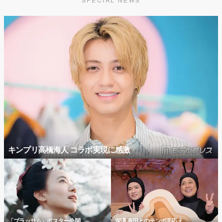
キンプリ高橋海人 コラボ実現に感激
「ブラッサム」ポスター公開
深澤 有田とのテンポ手応え