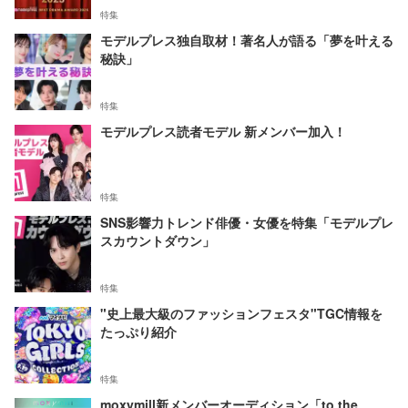
特集
モデルプレス独自取材！著名人が語る「夢を叶える
秘訣」
特集
モデルプレス読者モデル 新メンバー加入！
特集
SNS影響力トレンド俳優・女優を特集「モデルプレ
スカウントダウン」
特集
"史上最大級のファッションフェスタ"TGC情報を
たっぷり紹介
特集
moxymill新メンバーオーディション「to the