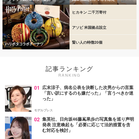
ヒカキン 二千万寄付
アソビ 米国拠点設立
賢い人の特徴20個
ハリポタコラボドーナツ
記事ランキング
RANKING
01
広末涼子、病名公表を決断した次男からの言葉
「言い訳にするのも嫌だった」「言うべきか迷
った」
モデルプレス
02
集英社、日向坂46藤嶌果歩の写真集を巡り声明
発表 注意喚起も「必要に応じて法的措置を含
む対応を検討」