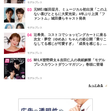
モデルプレス
03
元ME:I飯田栞月、ミュージカル初出演「この上
ない喜びとともに大変光栄」4年ぶり上演「フ
ァントム」城田優らキャスト発表
モデルプレス
04
辻希美、コストコでショッピングカートに座る
次女・夢空（ゆめあ）ちゃんの姿公開「乗りこ
なしてる感じが可愛すぎ」「成長を感じる」の
声
モデルプレス
05
M!LK曽野舜太＆吉田仁人の表紙解禁「モデル
プレスカウントダウンマガジン」巻頭に登場
モデルプレス
もっとみる