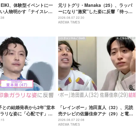
・EIKI、体験型イベントに一
元リトグリ・Manaka（25）、ラッパ
い人物明かす「ナイスレシ
ーになり“激変”した姿に反響「待っ
で終わらない」
て」「昔から見てるけど 最近ずっと可
:38
2026.08.07 22:30
ABEMA TIMES
愛くなってる」
子との結婚発表から2年”堂本
「レインボー」池田直人（32）、元読
ラリな姿に「心配です」
売テレビの佐藤佳奈アナ（29）と電撃
の？」などさまざまな声
結婚「ジャンボより先とは」「かなり
:15
2026.08.07 22:08
ABEMA TIMES
びっくり！」など驚きの声