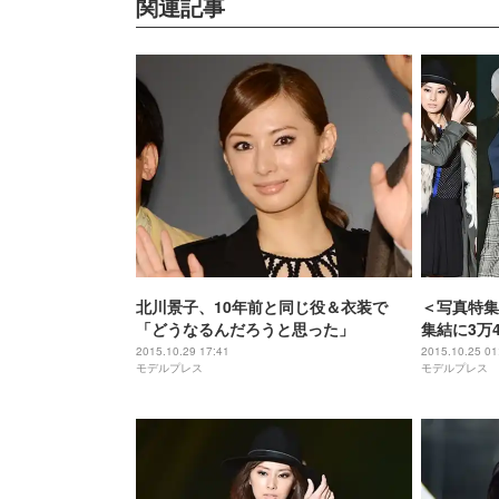
関連記事
北川景子、10年前と同じ役＆衣装で
＜写真特集
「どうなるんだろうと思った」
集結に3万4千
のステージ
2015.10.29 17:41
2015.10.25 01
モデルプレス
モデルプレス
「GirlsAw