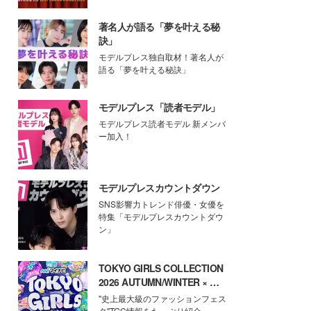
著名人が語る「夢を叶える秘
訣」
モデルプレス独自取材！著名人が
語る「夢を叶える秘訣」
モデルプレス「読者モデル」
モデルプレス読者モデル 新メンバ
ー加入！
モデルプレスカウントダウン
SNS影響力トレンド俳優・女優を
特集「モデルプレスカウントダウ
ン」
TOKYO GIRLS COLLECTION
2026 AUTUMN/WINTER × モ
デルプレス
"史上最大級のファッションフェス
タ"TGC情報をたっぷり紹介