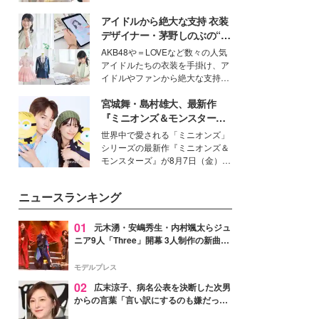
を集めています。メイクやファッ
アイドルから絶大な支持 衣装
ションの完成度を高めるベースと
して、“髪そのものの美しさ”に改
デザイナー・茅野しのぶの“可
めて注目する人が増えている様
愛い”を作る美学＜「シチズン
AKB48や＝LOVEなど数々の人気
子。今回は、そんな憧れの艶やか
クロスシー」インタビュー＞
アイドルたちの衣装を手掛け、ア
な髪を日常で叶える、美容好きの
イドルやファンから絶大な支持を
女性たちのヘアケア事情を紹介し
得る、株式会社オサレカンパニー
ます。
宮城舞・島村雄大、最新作
取締役兼クリエイティブディレク
ター・茅野しのぶ。一人ひとりの
『ミニオンズ＆モンスター
個性に寄り添い、魅力を引き出す
ズ』の魅力熱弁 ハチャメチャ
世界中で愛される「ミニオンズ」
衣装作りは、多くの女性たちに勇
だけじゃない“友情と絆”に感
シリーズの最新作『ミニオンズ＆
気と自信を与え続けている。
動
モンスターズ』が8月7日（金）に
公開。モデルプレスでは、“大のミ
ニオン好き”という共通点を持つモ
ニュースランキング
デルの宮城舞と島村雄大の特別対
談をお届け！それぞれの視点か
ら、今作ならではの魅力や予想外
01
元木湧・安嶋秀生・内村颯太らジュ
の感動をもたらす奥深いストーリ
ニア9人「Three」開幕 3人制作の新曲＆
ーについて熱く語り合ってもらっ
手描きセットに込めた想い「もっと前に
た。
進んで夢を掴みたい」【ゲネプロレポ】
モデルプレス
02
広末涼子、病名公表を決断した次男
からの言葉「言い訳にするのも嫌だっ
た」「言うべきか迷った」