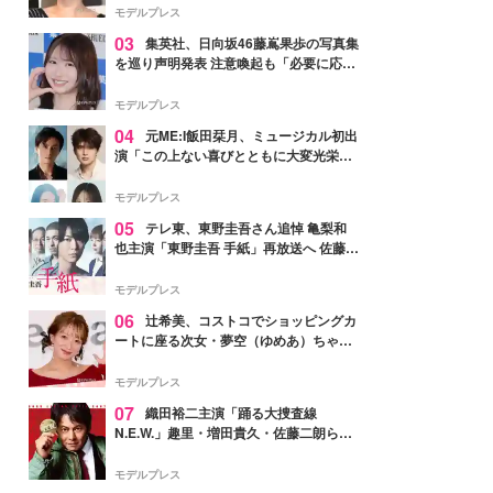
モデルプレス
03
集英社、日向坂46藤嶌果歩の写真集
を巡り声明発表 注意喚起も「必要に応じ
て法的措置を含む対応を検討」
モデルプレス
04
元ME:I飯田栞月、ミュージカル初出
演「この上ない喜びとともに大変光栄」
4年ぶり上演「ファントム」城田優らキ
ャスト発表
モデルプレス
05
テレ東、東野圭吾さん追悼 亀梨和
也主演「東野圭吾 手紙」再放送へ 佐藤隆
太・本田翼・中村倫也ら出演
モデルプレス
06
辻希美、コストコでショッピングカ
ートに座る次女・夢空（ゆめあ）ちゃん
の姿公開「乗りこなしてる感じが可愛す
ぎ」「成長を感じる」の声
モデルプレス
07
織田裕二主演「踊る大捜査線
N.E.W.」趣里・増田貴久・佐藤二朗ら新
メンバー紹介映像解禁 各キャラクター象
徴する“謎のキーワード”も
モデルプレス