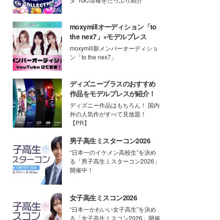
moxymillオーディション「to
the nex7」×モデルプレス
moxymill新メンバーオーディショ
ン「to the nex7」
ディズニープラスのおすすめ
作品をモデルプレスが紹介！
ディズニー作品はもちろん！ 国内
外の人気作がすべて見放題！
【PR】
男子高生ミスターコン2026
“日本一のイケメン高校生”を決め
る「男子高生ミスターコン2026」
開催中！
女子高生ミスコン2026
“日本一かわいい女子高生”を決め
る「女子高生ミスコン2026」開催