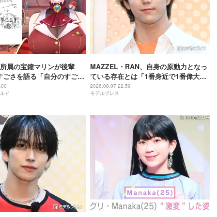
所属の宝鐘マリンが後輩
MAZZEL・RAN、自身の原動力となっ
rのすごさを語る「自分のすごさ
ている存在とは「1番身近で1番偉大な
ない」
存在」
:00
2026.08.07 22:59
ルド
モデルプレス