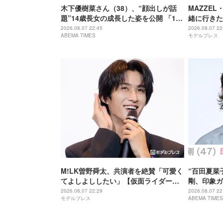
木下優樹菜さん（38）、“顔出しが話
MAZZEL
題”14歳長女の成長した姿を公開 「14
緒に行きた
歳とは思えぬオトナっぽさ」「優樹菜
ーブするま
2026.08.07 22:45
2026.08.07 22
ABEMA TIMES
モデルプレス
ちゃんにそっくりすぎる」など反響
M!LK曽野舜太、共演者を絶賛「可愛く
“百田夏菜
てよしよししたい」【仮面ライダーゼ
剛、印象ガ
ッツ さよならのミッション】
「匂わせな
2026.08.07 22:29
2026.08.07 22
モデルプレス
ABEMA TIMES