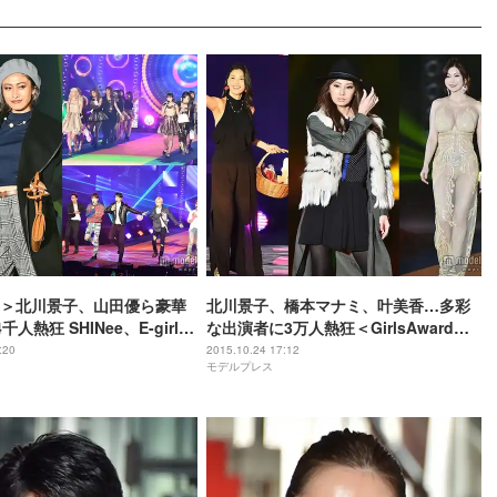
＞北川景子、山田優ら豪華
北川景子、橋本マナミ、叶美香…多彩
人熱狂 SHINee、E-girls
な出演者に3万人熱狂＜GirlsAward
に歓声止まらず
2015 A／W＞
:20
2015.10.24 17:12
モデルプレス
ard 2015 A／W」