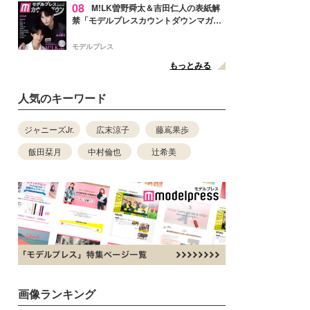
08
M!LK曽野舜太＆吉田仁人の表紙解
禁「モデルプレスカウントダウンマガジ
ン」巻頭に登場
モデルプレス
もっとみる
人気のキーワード
ジャニーズJr.
広末涼子
藤嶌果歩
飯田栞月
中村倫也
辻希美
画像ランキング