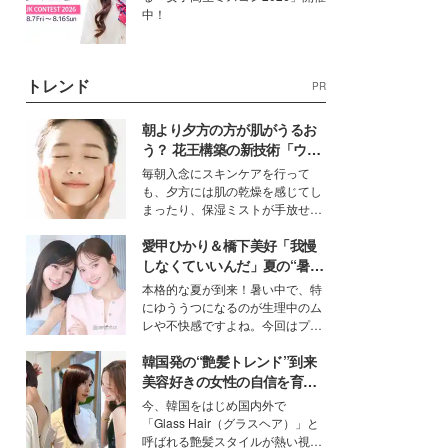
中！
トレンド
PR
朝より夕方の方が肌がうるお
う？ 花王構築の新技術「ウォ
ーターキャプチャリングスキ
毎朝入念にスキンケアを行って
ン（捕水肌）」がスキンケア
も、夕方には肌の乾燥を感じてし
の常識を変える予感
まったり、保湿ミストが手放せな
いという読者も多いのでは？そん
愛甲ひかり＆橋下美好「我慢
な美容の常識を大きく変える可能
性を秘めた、革新的な「Water
しなくていいんだ」夏の“暑さ
Capturing Skin（ウォーターキャ
対策”の新しい選択肢とは？
本格的な夏が到来！暑い中で、特
プチャリングスキン：捕水肌）」
にゆううつになるのが生理中のム
技術を、花王が構築した。
レや不快感ですよね。今回はプラ
イベートでも仲良しで旅行好きな
韓国発の“艶髪トレンド”到来
モデル・愛甲ひかりさんと橋下美
好さんを迎えて本音で女子会トー
美容好きの女性の自信を育む
ク。猛暑のお出かけを快適に過ご
「ヘアケア事情」って？
今、韓国をはじめ国内外で
すヒントや、2人が感動した夏の
「Glass Hair（グラスヘア）」と
生理の新常識にも迫りました。
呼ばれる艶髪スタイルが熱い視線