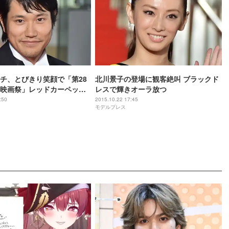
チ、とびきり笑顔で「第28
北川景子の登場に観客絶叫 ブラックド
映画祭」レッドカーペット
レスで輝きオーラ放つ
:50
2015.10.22 17:45
モデルプレス