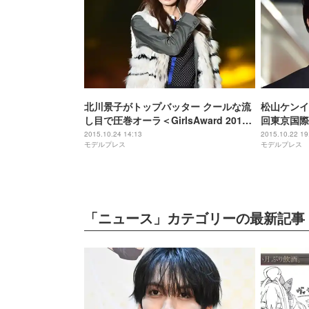
北川景子がトップバッター クールな流
松山ケンイ
し目で圧巻オーラ＜GirlsAward 2015
回東京国際
A／W＞
に登場
2015.10.24 14:13
2015.10.22 19
モデルプレス
モデルプレス
「ニュース」カテゴリーの最新記事