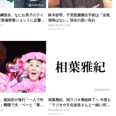
綱啓永、なにわ男子のライ
鈴木砂羽、子宮筋腫摘出手術は「全然
ズ装備密着ショットに反響相
後悔はない」現在の思い告白
OOMポーズしてて神」「恭平
:31
2026.08.08 11:09
モデルプレス
、認知症が進行「一人で外
相葉雅紀、冠ラジオ番組終了へ 今後も
」難聴で夫・ペーと「筆
「ラジオや文化放送さんと一緒に何か
全焼から約1年
やりたい」9月いっぱいで25年の歴史に
:00
2026.08.08 10:52
モデルプレス
幕