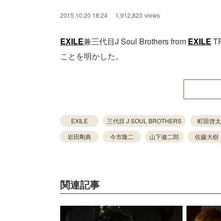
2015.10.20 18:24
1,912,823
views
EXILE
兼三代目J Soul Brothers from
EXILE
T
ことを明かした。
EXILE
三代目 J SOUL BROTHERS
町田啓太
岩田剛典
今市隆二
山下健二郎
佐藤大樹
関連記事