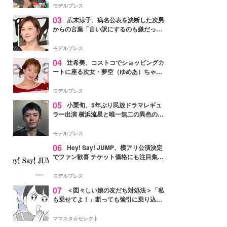
「かっこいい」と反響
モデルプレス
03
広末涼子、病名公表を決断した次男
からの言葉「言い訳にするのも嫌だっ
た」「言うべきか迷った」
モデルプレス
04
辻希美、コストコでショッピングカ
ートに座る次女・夢空（ゆめあ）ちゃん
の姿公開「乗りこなしてる感じが可愛す
ぎ」「成長を感じる」の声
モデルプレス
05
小栗旬、5年ぶり民放ドラマレギュ
ラー出演 横浜流星と唯一無二の異色のバ
ディで初共演【LOST10】
モデルプレス
06
Hey! Say! JUMP、横アリ公演決定
でファン歓喜 チケット価格にも注目集ま
る「激アツ」「平成に戻ったみたい」
モデルプレス
07
＜図々しい娘の友だち対処法＞「私
も乗せてよ！」断っても強引に乗り込ん
でくる友だち【第1話まんが】
ママスタ☆セレクト