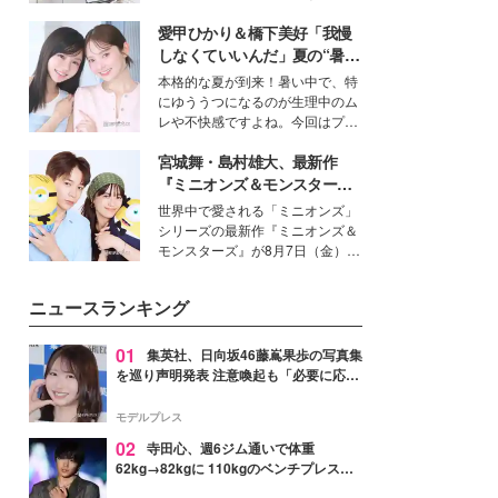
女性たちのヘアケア事情を紹介し
得る、株式会社オサレカンパニー
ます。
愛甲ひかり＆橋下美好「我慢
取締役兼クリエイティブディレク
ター・茅野しのぶ。一人ひとりの
しなくていいんだ」夏の“暑さ
個性に寄り添い、魅力を引き出す
対策”の新しい選択肢とは？
本格的な夏が到来！暑い中で、特
衣装作りは、多くの女性たちに勇
にゆううつになるのが生理中のム
気と自信を与え続けている。
レや不快感ですよね。今回はプラ
イベートでも仲良しで旅行好きな
宮城舞・島村雄大、最新作
モデル・愛甲ひかりさんと橋下美
好さんを迎えて本音で女子会トー
『ミニオンズ＆モンスター
ク。猛暑のお出かけを快適に過ご
ズ』の魅力熱弁 ハチャメチャ
世界中で愛される「ミニオンズ」
すヒントや、2人が感動した夏の
だけじゃない“友情と絆”に感
シリーズの最新作『ミニオンズ＆
生理の新常識にも迫りました。
動
モンスターズ』が8月7日（金）に
公開。モデルプレスでは、“大のミ
ニオン好き”という共通点を持つモ
ニュースランキング
デルの宮城舞と島村雄大の特別対
談をお届け！それぞれの視点か
ら、今作ならではの魅力や予想外
01
集英社、日向坂46藤嶌果歩の写真集
の感動をもたらす奥深いストーリ
を巡り声明発表 注意喚起も「必要に応じ
ーについて熱く語り合ってもらっ
て法的措置を含む対応を検討」
た。
モデルプレス
02
寺田心、週6ジム通いで体重
62kg→82kgに 110kgのベンチプレス持
ち上げる姿披露「胸板の厚みすごい」