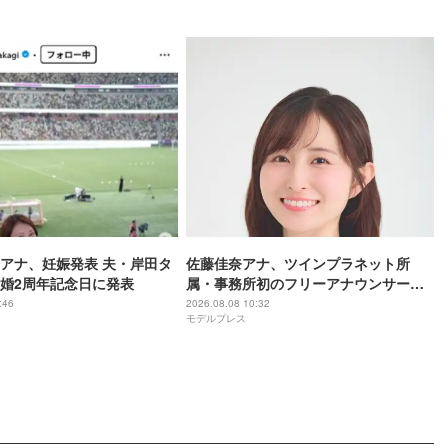
アナ、妊娠発表 夫・岸田タ
佐藤佳奈アナ、ツインプラネット所
婚2周年記念日に発表
属・事務所初のフリーアナウンサーに
前日にレインボー池田直人との結婚発
:46
2026.08.08 10:32
モデルプレス
表