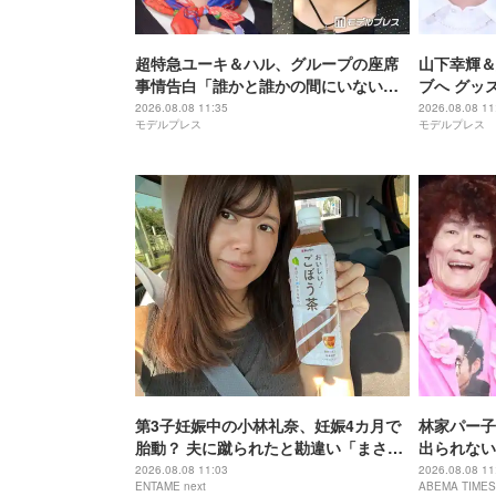
超特急ユーキ＆ハル、グループの座席
山下幸輝＆
事情告白「誰かと誰かの間にいないと
ブへ グッ
嫌」真ん中に行きたがるメンバーとは
次ぐ「8L
2026.08.08 11:35
2026.08.08 11
モデルプレス
モデルプレス
繋がり？」
第3子妊娠中の小林礼奈、妊娠4カ月で
林家パー子
胎動？ 夫に蹴られたと勘違い「まさか
出られない
赤ちゃんだった」
談」…自宅
2026.08.08 11:03
2026.08.08 11
ENTAME next
ABEMA TIMES