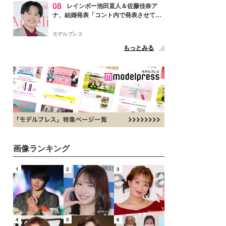
08
レインボー池田直人＆佐藤佳奈ア
ナ、結婚発表「コント内で発表させてい
ただきました」読売テレビ退社は生活拠
点変更のため
モデルプレス
もっとみる
画像ランキング
1
2
3
4
5
6