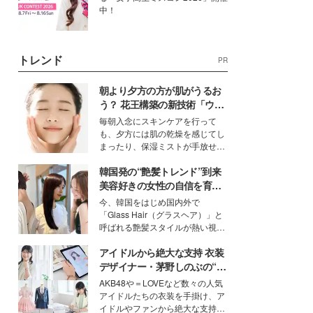
中！
トレンド
PR
朝より夕方の方が肌がうるお
う？ 花王構築の新技術「ウォ
ーターキャプチャリングスキ
毎朝入念にスキンケアを行って
ン（捕水肌）」がスキンケア
も、夕方には肌の乾燥を感じてし
の常識を変える予感
まったり、保湿ミストが手放せな
いという読者も多いのでは？そん
韓国発の“艶髪トレンド”到来
な美容の常識を大きく変える可能
性を秘めた、革新的な「Water
美容好きの女性の自信を育む
Capturing Skin（ウォーターキャ
「ヘアケア事情」って？
今、韓国をはじめ国内外で
プチャリングスキン：捕水肌）」
「Glass Hair（グラスヘア）」と
技術を、花王が構築した。
呼ばれる艶髪スタイルが熱い視線
を集めています。メイクやファッ
アイドルから絶大な支持 衣装
ションの完成度を高めるベースと
して、“髪そのものの美しさ”に改
デザイナー・茅野しのぶの“可
めて注目する人が増えている様
愛い”を作る美学＜「シチズン
AKB48や＝LOVEなど数々の人気
子。今回は、そんな憧れの艶やか
クロスシー」インタビュー＞
アイドルたちの衣装を手掛け、ア
な髪を日常で叶える、美容好きの
イドルやファンから絶大な支持を