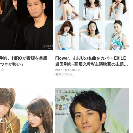
田剛典、HIROが素顔を暴露
Flower、JUJUの名曲をカバー EXILE
つきが怖い」
岩田剛典×高畑充希W主演映画の主題歌
に
:32
2015.10.15 06:00
モデルプレス