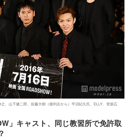
之、山下健二郎、佐藤大樹（後列左から）平沼紀久氏、ELLY、登坂広
＆LOW」キャスト、同じ教習所で免許取
Loaded
:
55.71%
/
mute
？