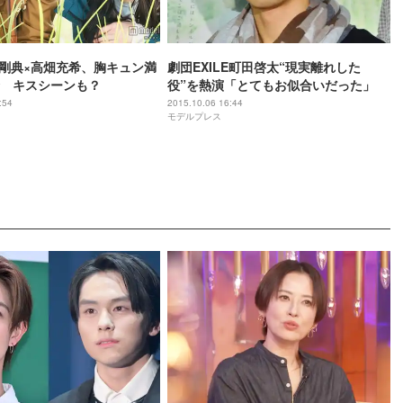
岩田剛典×高畑充希、胸キュン満
劇団EXILE町田啓太“現実離れした
 キスシーンも？
役”を熱演「とてもお似合いだった」
:54
2015.10.06 16:44
モデルプレス