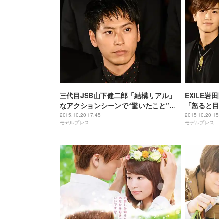
三代目JSB山下健二郎「結構リアル」
EXILE岩
なアクションシーンで“驚いたこと”告
「怒ると目
白
2015.10.20 17:45
2015.10.20 15
モデルプレス
モデルプレス