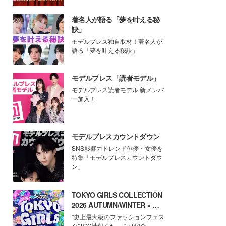
著名人が語る「夢を叶える秘
訣」
モデルプレス独自取材！著名人が
語る「夢を叶える秘訣」
モデルプレス「読者モデル」
モデルプレス読者モデル 新メンバ
ー加入！
モデルプレスカウントダウン
SNS影響力トレンド俳優・女優を
特集「モデルプレスカウントダウ
ン」
TOKYO GIRLS COLLECTION
2026 AUTUMN/WINTER × モ
デルプレス
"史上最大級のファッションフェス
タ"TGC情報をたっぷり紹介