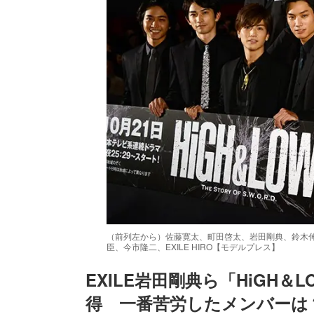
（前列左から）佐藤寛太、町田啓太、岩田剛典、鈴木伸
臣、今市隆二、EXILE HIRO【モデルプレス】
EXILE岩田剛典ら「HiGH
Un
得　一番苦労したメンバーは