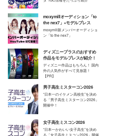
moxymillオーディション「to
the nex7」×モデルプレス
moxymill新メンバーオーディショ
ン「to the nex7」
ディズニープラスのおすすめ
作品をモデルプレスが紹介！
ディズニー作品はもちろん！ 国内
外の人気作がすべて見放題！
【PR】
男子高生ミスターコン2026
“日本一のイケメン高校生”を決め
る「男子高生ミスターコン2026」
開催中！
女子高生ミスコン2026
“日本一かわいい女子高生”を決め
る「女子高生ミスコン2026」開催