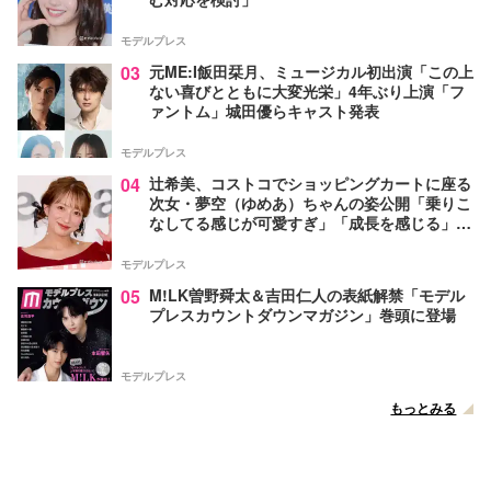
モデルプレス
03
元ME:I飯田栞月、ミュージカル初出演「この上
ない喜びとともに大変光栄」4年ぶり上演「フ
ァントム」城田優らキャスト発表
モデルプレス
04
辻希美、コストコでショッピングカートに座る
次女・夢空（ゆめあ）ちゃんの姿公開「乗りこ
なしてる感じが可愛すぎ」「成長を感じる」の
声
モデルプレス
05
M!LK曽野舜太＆吉田仁人の表紙解禁「モデル
プレスカウントダウンマガジン」巻頭に登場
モデルプレス
もっとみる