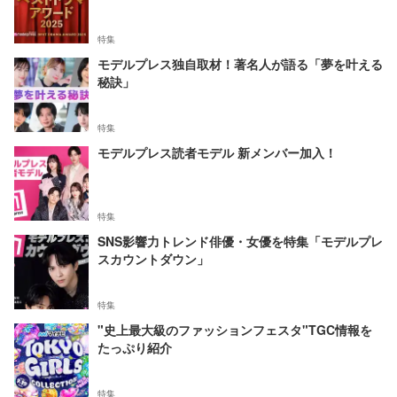
特集
モデルプレス独自取材！著名人が語る「夢を叶える
秘訣」
特集
モデルプレス読者モデル 新メンバー加入！
特集
SNS影響力トレンド俳優・女優を特集「モデルプレ
スカウントダウン」
特集
"史上最大級のファッションフェスタ"TGC情報を
たっぷり紹介
特集