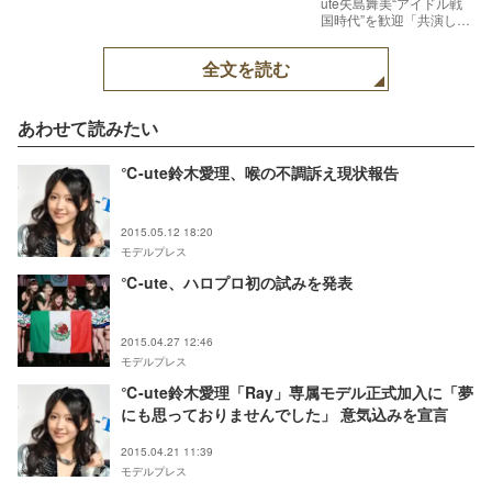
ute矢島舞美“アイドル戦
国時代”を歓迎「共演した
時に燃える」【モデルプ
レス】
全文を読む
あわせて読みたい
℃-ute鈴木愛理、喉の不調訴え現状報告
2015.05.12 18:20
モデルプレス
℃-ute、ハロプロ初の試みを発表
2015.04.27 12:46
モデルプレス
℃-ute鈴木愛理「Ray」専属モデル正式加入に「夢
にも思っておりませんでした」 意気込みを宣言
2015.04.21 11:39
モデルプレス