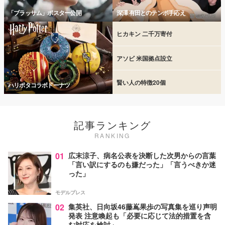
「ブラッサム」ポスター公開
深澤 有田とのテンポ手応え
ヒカキン 二千万寄付
アソビ 米国拠点設立
賢い人の特徴20個
ハリポタコラボドーナツ
記事ランキング
RANKING
01
広末涼子、病名公表を決断した次男からの言葉
「言い訳にするのも嫌だった」「言うべきか迷
った」
モデルプレス
02
集英社、日向坂46藤嶌果歩の写真集を巡り声明
発表 注意喚起も「必要に応じて法的措置を含
む対応を検討」