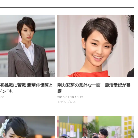
初挑戦に苦戦 豪華俳優陣と
剛力彩芽の意外な一面 鹿沼憂妃が暴
ドン”も
露
:00
2015.01.19 16:12
モデルプレス