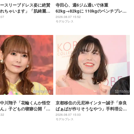
ースリーブドレス姿に絶賛
寺田心、週6ジム通いで体重
れちゃいます」「肌綺麗す
62kg→82kgに 110kgのベンチプレス
持ち上げる姿披露「胸板の厚みすご
:07
2026.08.07 15:52
モデルプレス
い」「かっこいい」と反響
中川翔子「花輪くんか悟空
京都移住の元尼神インター誠子「奈良
ん」子どもの寝癖公開「芸
ばぁばが作りそうなやつ」手料理公開
セが強い」と反響
「アレンジのセンスが抜群」「こんが
:32
2026.08.07 15:03
モデルプレス
り焼き色が最高」と反響