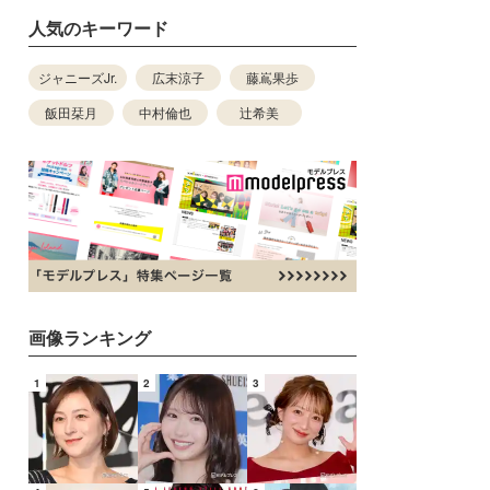
人気のキーワード
ジャニーズJr.
広末涼子
藤嶌果歩
飯田栞月
中村倫也
辻希美
画像ランキング
1
2
3