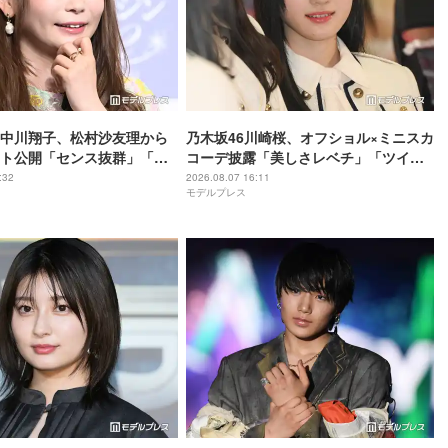
中川翔子、松村沙友理から
乃木坂46川崎桜、オフショル×ミニスカ
ト公開「センス抜群」「も
コーデ披露「美しさレベチ」「ツイン
しい」と反響
テール最高」の声
:32
2026.08.07 16:11
モデルプレス