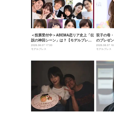
＜投票受付中＞ABEMA恋リア史上「伝
双子の母・
説の神回シーン」は？【モデルプレス
のプレゼン
ランキング】
らったら嬉
2026.08.07 17:00
2026.08.07 16
モデルプレス
モデルプレス