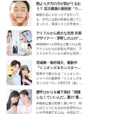
朝より夕方の方が肌がうるお
う？ 花王構築の新技術「ウォ
ーターキャプチャリングスキ
毎朝入念にスキンケアを行って
ン（捕水肌）」がスキンケア
も、夕方には肌の乾燥を感じてし
の常識を変える予感
まったり、保湿ミストが手放せな
いという読者も多いのでは？そん
アイドルから絶大な支持 衣装
な美容の常識を大きく変える可能
性を秘めた、革新的な「Water
デザイナー・茅野しのぶの“可
Capturing Skin（ウォーターキャ
愛い”を作る美学＜「シチズン
AKB48や＝LOVEなど数々の人気
プチャリングスキン：捕水肌）」
クロスシー」インタビュー＞
アイドルたちの衣装を手掛け、ア
技術を、花王が構築した。
イドルやファンから絶大な支持を
得る、株式会社オサレカンパニー
宮城舞・島村雄大、最新作
取締役兼クリエイティブディレク
ター・茅野しのぶ。一人ひとりの
『ミニオンズ＆モンスター
個性に寄り添い、魅力を引き出す
ズ』の魅力熱弁 ハチャメチャ
世界中で愛される「ミニオンズ」
衣装作りは、多くの女性たちに勇
だけじゃない“友情と絆”に感
シリーズの最新作『ミニオンズ＆
気と自信を与え続けている。
動
モンスターズ』が8月7日（金）に
公開。モデルプレスでは、“大のミ
愛甲ひかり＆橋下美好「我慢
ニオン好き”という共通点を持つモ
デルの宮城舞と島村雄大の特別対
しなくていいんだ」夏の“暑さ
談をお届け！それぞれの視点か
対策”の新しい選択肢とは？
本格的な夏が到来！暑い中で、特
ら、今作ならではの魅力や予想外
にゆううつになるのが生理中のム
の感動をもたらす奥深いストーリ
レや不快感ですよね。今回はプラ