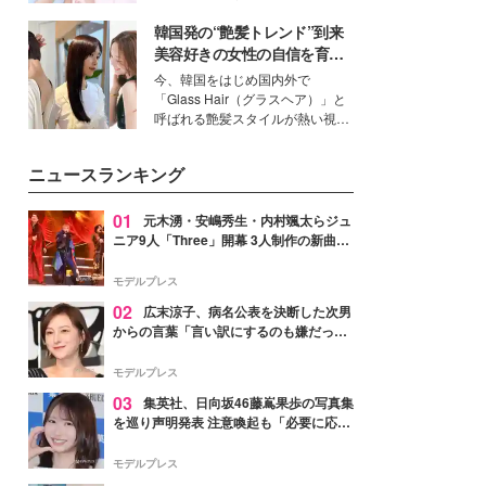
ーについて熱く語り合ってもらっ
イベートでも仲良しで旅行好きな
た。
韓国発の“艶髪トレンド”到来
モデル・愛甲ひかりさんと橋下美
好さんを迎えて本音で女子会トー
美容好きの女性の自信を育む
ク。猛暑のお出かけを快適に過ご
「ヘアケア事情」って？
今、韓国をはじめ国内外で
すヒントや、2人が感動した夏の
「Glass Hair（グラスヘア）」と
生理の新常識にも迫りました。
呼ばれる艶髪スタイルが熱い視線
を集めています。メイクやファッ
ションの完成度を高めるベースと
ニュースランキング
して、“髪そのものの美しさ”に改
めて注目する人が増えている様
子。今回は、そんな憧れの艶やか
01
元木湧・安嶋秀生・内村颯太らジュ
な髪を日常で叶える、美容好きの
ニア9人「Three」開幕 3人制作の新曲＆
女性たちのヘアケア事情を紹介し
手描きセットに込めた想い「もっと前に
ます。
進んで夢を掴みたい」【ゲネプロレポ】
モデルプレス
02
広末涼子、病名公表を決断した次男
からの言葉「言い訳にするのも嫌だっ
た」「言うべきか迷った」
モデルプレス
03
集英社、日向坂46藤嶌果歩の写真集
を巡り声明発表 注意喚起も「必要に応じ
て法的措置を含む対応を検討」
モデルプレス