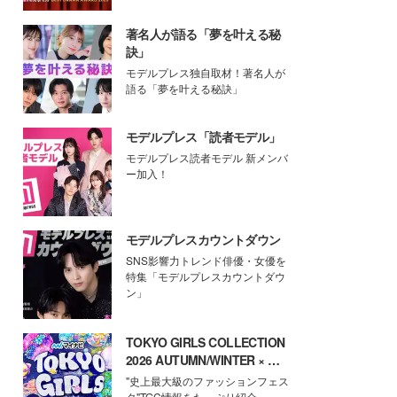
著名人が語る「夢を叶える秘
訣」
モデルプレス独自取材！著名人が
語る「夢を叶える秘訣」
モデルプレス「読者モデル」
モデルプレス読者モデル 新メンバ
ー加入！
モデルプレスカウントダウン
SNS影響力トレンド俳優・女優を
特集「モデルプレスカウントダウ
ン」
TOKYO GIRLS COLLECTION
2026 AUTUMN/WINTER × モ
デルプレス
"史上最大級のファッションフェス
タ"TGC情報をたっぷり紹介