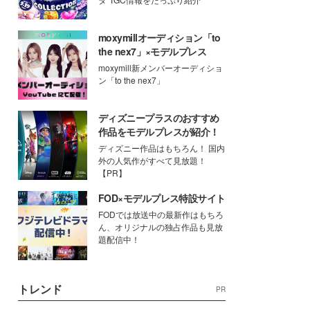
moxymillオーディション「to
the nex7」×モデルプレス
moxymill新メンバーオーディショ
ン「to the nex7」
ディズニープラスのおすすめ
作品をモデルプレスが紹介！
ディズニー作品はもちろん！ 国内
外の人気作がすべて見放題！
【PR】
FOD×モデルプレス特設サイト
FODでは放送中の最新作はもちろ
ん、オリジナルの独占作品も見放
題配信中！
トレンド
PR