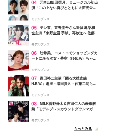
04
元ME:I飯田栞月、ミュージカル初出
演「この上ない喜びとともに大変光栄」
4年ぶり上演「ファントム」城田優らキ
ャスト発表
モデルプレス
05
テレ東、東野圭吾さん追悼 亀梨和
也主演「東野圭吾 手紙」再放送へ 佐藤隆
太・本田翼・中村倫也ら出演
モデルプレス
06
辻希美、コストコでショッピングカ
ートに座る次女・夢空（ゆめあ）ちゃん
の姿公開「乗りこなしてる感じが可愛す
ぎ」「成長を感じる」の声
モデルプレス
07
織田裕二主演「踊る大捜査線
N.E.W.」趣里・増田貴久・佐藤二朗ら新
メンバー紹介映像解禁 各キャラクター象
徴する“謎のキーワード”も
モデルプレス
08
M!LK曽野舜太＆吉田仁人の表紙解
禁「モデルプレスカウントダウンマガジ
ン」巻頭に登場
モデルプレス
もっとみる