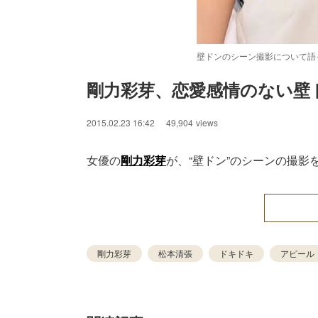
壁ドンのシーン撮影について語
剛力彩芽、恋愛感情のない壁
/
Unmute
2015.02.23 16:42
49,904
views
女優の
剛力彩芽
が、“壁ドン”のシーンの撮影
剛力彩芽
松本清張
ドキドキ
アピール