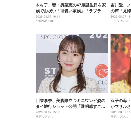
木村了、妻・奥菜恵の47歳誕生日を家
吉川愛、ノ
族でお祝い「可愛い家族」「ラブラブ
の声「見惚
ですね」の声
ぎる」
2026.08.07 16:11
2026.08.07 16
ENTAME next
モデルプレス
川栄李奈、美脚際立つミニワンピ姿の
双子の母・
タイ旅行ショット公開「透明感すご
かマサルさ
い」「脚が真っ直ぐで綺麗」
術的」「ク
2026.08.07 15:38
2026.08.07 15
モデルプレス
モデルプレス