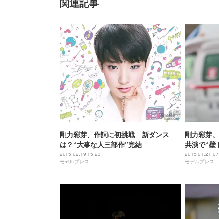
関連記事
剛力彩芽、作詞に初挑戦 新ダンス
剛力彩芽、
は？“大事な人三部作”完結
共演で“壁
2015.02.19 15:23
2015.01.21 07
モデルプレス
モデルプレス