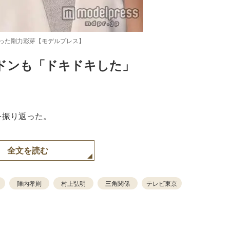
った剛力彩芽【モデルプレス】
ドンも「ドキドキした」
Loaded
:
48.74%
を振り返った。
全文を読む
陣内孝則
村上弘明
三角関係
テレビ東京