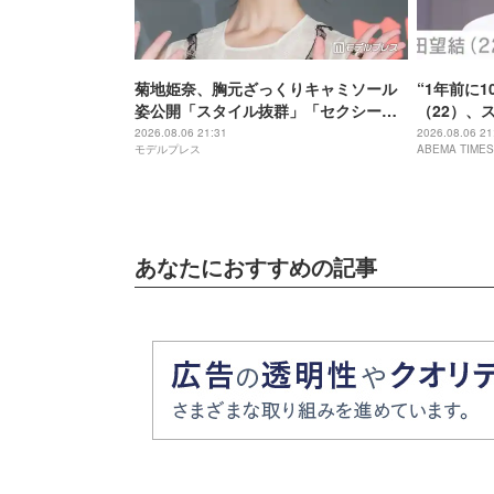
菊地姫奈、胸元ざっくりキャミソール
“1年前に1
姿公開「スタイル抜群」「セクシーす
（22）、
ぎる」と話題
に反響「痩
2026.08.06 21:31
2026.08.06 21
モデルプレス
ABEMA TIMES
てきた」
あなたにおすすめの記事