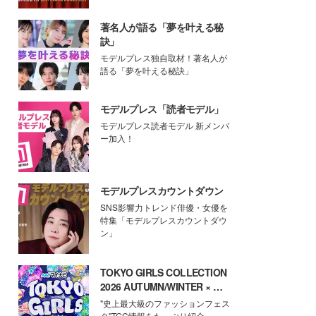
著名人が語る「夢を叶える秘
訣」
モデルプレス独自取材！著名人が
語る「夢を叶える秘訣」
モデルプレス「読者モデル」
モデルプレス読者モデル 新メンバ
ー加入！
モデルプレスカウントダウン
SNS影響力トレンド俳優・女優を
特集「モデルプレスカウントダウ
ン」
TOKYO GIRLS COLLECTION
2026 AUTUMN/WINTER × モ
デルプレス
"史上最大級のファッションフェス
タ"TGC情報をたっぷり紹介