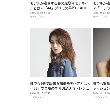
モデルが注目する春の先取りモテネイ
モデルが注
ルとは＜「JJ」ブロモの早耳BEAUTY
＜「JJ」
トレンドVol.17＞
ドVol.16＞
2015.02.04 17:16
2015.01.21 13
モデルプレス
モデルプレス
誰でも1分で出来る簡単モテヘアとは＜
誰でも簡単
「JJ」ブロモの早耳BEAUTYトレンド
ァッション
Vol．14＞
BEAUTY
2014.12.10 17:48
2014.11.19 18
モデルプレス
モデルプレス