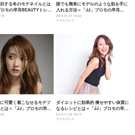
目する冬のモテネイルとは
誰でも簡単にモデルのような肌を手に
ブロモの早耳BEAUTYトレン
入れる方法＜「JJ」ブロモの早耳
BEAUTYトレンドVol．15＞
:18
2015.01.07 15:32
モデルプレス
に可愛く着こなせるモテフ
ダイエットに効果的 痩せやすい体質に
とは＜「JJ」ブロモの早耳
なるレシピとは＜「JJ」ブロモの早耳
トレンドVol．13＞
BEAUTYトレンドVol．12＞
:05
2014.11.05 18:13
モデルプレス