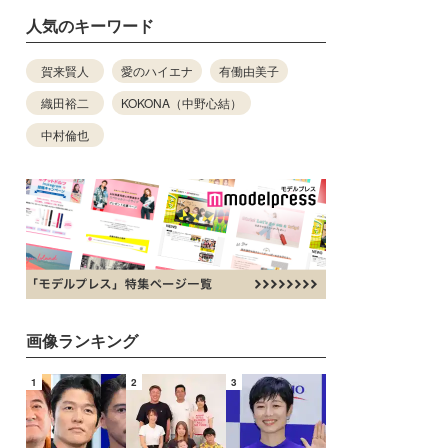
人気のキーワード
賀来賢人
愛のハイエナ
有働由美子
織田裕二
KOKONA（中野心結）
中村倫也
画像ランキング
1
2
3