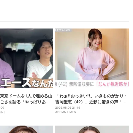
東京ドームを1人で埋める山
「わぁ!!おっきい!!」いきものがかり・
ごさを語る「やっぱりあい
吉岡聖恵（42）、近影に驚きの声「な
」
にこれ…大好き」「なんか親近感が」
:00
2026.08.06 21:45
ルド
ABEMA TIMES