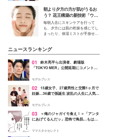
女性たちのヘアケア事情を紹介し
公開。モデルプレスでは、“大のミ
ます。
朝より夕方の方が肌がうるお
ニオン好き”という共通点を持つモ
デルの宮城舞と島村雄大の特別対
う？ 花王構築の新技術「ウォ
談をお届け！それぞれの視点か
ーターキャプチャリングスキ
毎朝入念にスキンケアを行って
ら、今作ならではの魅力や予想外
ン（捕水肌）」がスキンケア
も、夕方には肌の乾燥を感じてし
の感動をもたらす奥深いストーリ
の常識を変える予感
まったり、保湿ミストが手放せな
ーについて熱く語り合ってもらっ
いという読者も多いのでは？そん
た。
な美容の常識を大きく変える可能
ニュースランキング
性を秘めた、革新的な「Water
Capturing Skin（ウォーターキャ
プチャリングスキン：捕水肌）」
01
鈴木亮平ら出演者、劇場版
技術を、花王が構築した。
「TOKYO MER」公開延期にコメント
「現実のヒーローたちにチームMERから
最大の敬意とエールを」
モデルプレス
02
15歳女子、27歳男性と交際1ヶ月で
妊娠…36歳で孫誕生 波乱の人生に人気タ
レント思わずツッコミ「だいぶ危ねえ
よ！」
モデルプレス
03
＜俺のジャガイモ食え！＞「アンタ
にあげてるんだッ」恐怖で鳥肌…もはや
ストーカー？【第3話まんが】
ママスタ☆セレクト