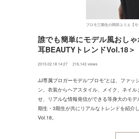
ブロモ三期生の岡田ユリエ【モ
誰でも簡単にモデル風おしゃ
耳BEAUTYトレンドVol.18＞
/
Unmute
2015.02.18 14:27
216,143
views
JJ専属ブロガーモデル“ブロモ”とは、ファ
ン。衣装からヘアスタイル、メイク、ネイル
せ、リアルな情報発信ができる等身大のモデル
期生・3期生が共にリアルなトレンドを紹介し
Vol.18。