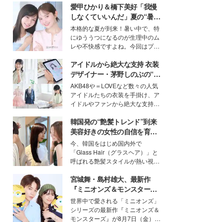
愛甲ひかり＆橋下美好「我慢
しなくていいんだ」夏の“暑さ
対策”の新しい選択肢とは？
本格的な夏が到来！暑い中で、特
にゆううつになるのが生理中のム
レや不快感ですよね。今回はプラ
イベートでも仲良しで旅行好きな
アイドルから絶大な支持 衣装
モデル・愛甲ひかりさんと橋下美
好さんを迎えて本音で女子会トー
デザイナー・茅野しのぶの“可
ク。猛暑のお出かけを快適に過ご
愛い”を作る美学＜「シチズン
AKB48や＝LOVEなど数々の人気
すヒントや、2人が感動した夏の
クロスシー」インタビュー＞
アイドルたちの衣装を手掛け、ア
生理の新常識にも迫りました。
イドルやファンから絶大な支持を
得る、株式会社オサレカンパニー
韓国発の“艶髪トレンド”到来
取締役兼クリエイティブディレク
ター・茅野しのぶ。一人ひとりの
美容好きの女性の自信を育む
個性に寄り添い、魅力を引き出す
「ヘアケア事情」って？
今、韓国をはじめ国内外で
衣装作りは、多くの女性たちに勇
「Glass Hair（グラスヘア）」と
気と自信を与え続けている。
呼ばれる艶髪スタイルが熱い視線
を集めています。メイクやファッ
宮城舞・島村雄大、最新作
ションの完成度を高めるベースと
して、“髪そのものの美しさ”に改
『ミニオンズ＆モンスター
めて注目する人が増えている様
ズ』の魅力熱弁 ハチャメチャ
世界中で愛される「ミニオンズ」
子。今回は、そんな憧れの艶やか
だけじゃない“友情と絆”に感
シリーズの最新作『ミニオンズ＆
な髪を日常で叶える、美容好きの
動
モンスターズ』が8月7日（金）に