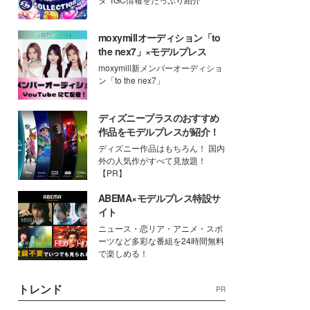
moxymillオーディション「to
the nex7」×モデルプレス
moxymill新メンバーオーディショ
ン「to the nex7」
ディズニープラスのおすすめ
作品をモデルプレスが紹介！
ディズニー作品はもちろん！ 国内
外の人気作がすべて見放題！
【PR】
ABEMA×モデルプレス特設サ
イト
ニュース・恋リア・アニメ・スポ
ーツなど多彩な番組を24時間無料
で楽しめる！
トレンド
PR