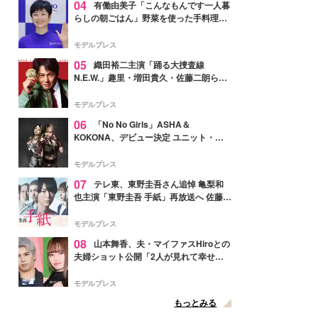
04
有働由美子「こんなもんです一人暮
らしの朝ごはん」野菜を使った手料理公
開「作ってみたい」「ヘルシーで美味し
そう」と反響
モデルプレス
05
織田裕二主演「踊る大捜査線
N.E.W.」趣里・増田貴久・佐藤二朗ら新
メンバー紹介映像解禁 各キャラクター象
徴する“謎のキーワード”も
モデルプレス
06
「No No Girls」ASHA＆
KOKONA、デビュー決定 ユニット・
TAKARAとしてセルフプロデュース楽曲
リリースへ
モデルプレス
07
テレ東、東野圭吾さん追悼 亀梨和
也主演「東野圭吾 手紙」再放送へ 佐藤隆
太・本田翼・中村倫也ら出演
モデルプレス
08
山本舞香、夫・マイファスHiroとの
夫婦ショット公開「2人が見れて幸せ」
「仲の良さが伝わってくる」と反響
モデルプレス
もっとみる