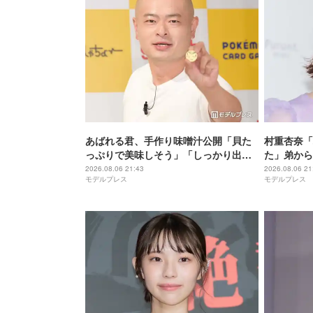
あばれる君、手作り味噌汁公開「貝た
村重杏奈「
っぷりで美味しそう」「しっかり出汁
た」弟から
が出てそう」の声
字」「読み
2026.08.06 21:43
2026.08.06 21
モデルプレス
モデルプレス