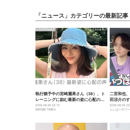
「ニュース」カテゴリーの最新記事
執行猶予中の宮崎麗果さん（38）、ト
二宮和也、
レーニングに励む最新の姿に心配の声
田涼介のす
「痩せ過ぎ」「なんだか痛々しい…」
つはエース
2026.08.06 22:15
2026.08.06 22
ABEMA TIMES
らいばーずワー