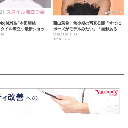
0kg減報告”本田望結
西山茉希、幼少期の写真公開「すでに
スタイル際立つ最新ショット
ポーズがモデルみたい」「面影ある」
せた？」「ミトちゃんに似
と反響
:30
2026.08.06 21:28
モデルプレス