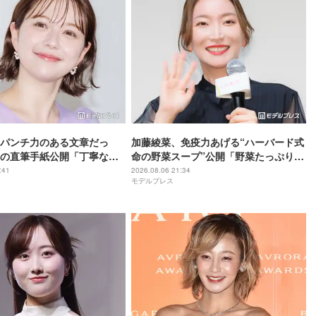
パンチ力のある文章だっ
加藤綾菜、免疫力あげる“ハーバード式
の直筆手紙公開「丁寧な
命の野菜スープ”公開「野菜たっぷりで
やすい」と反響
美味しそう」「栄養満点ですね」と反
:41
2026.08.06 21:34
モデルプレス
響