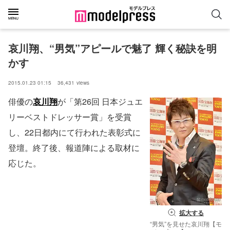
哀川翔、“男気”アピールで魅了 輝く秘訣を明
かす
2015.01.23 01:15
36,431
views
俳優の
哀川翔
が「第26回 日本ジュエ
リーベストドレッサー賞」を受賞
し、22日都内にて行われた表彰式に
登壇。終了後、報道陣による取材に
応じた。
拡大する
“男気”を見せた哀川翔【モ