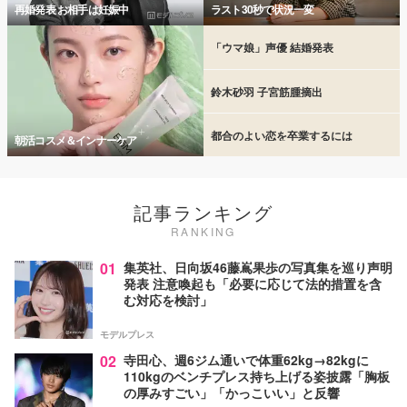
再婚発表 お相手は妊娠中
ラスト30秒で状況一変
「ウマ娘」声優 結婚発表
鈴木砂羽 子宮筋腫摘出
都合のよい恋を卒業するには
朝活コスメ＆インナーケア
記事ランキング
RANKING
01
集英社、日向坂46藤嶌果歩の写真集を巡り声明
発表 注意喚起も「必要に応じて法的措置を含
む対応を検討」
モデルプレス
02
寺田心、週6ジム通いで体重62kg→82kgに
110kgのベンチプレス持ち上げる姿披露「胸板
の厚みすごい」「かっこいい」と反響