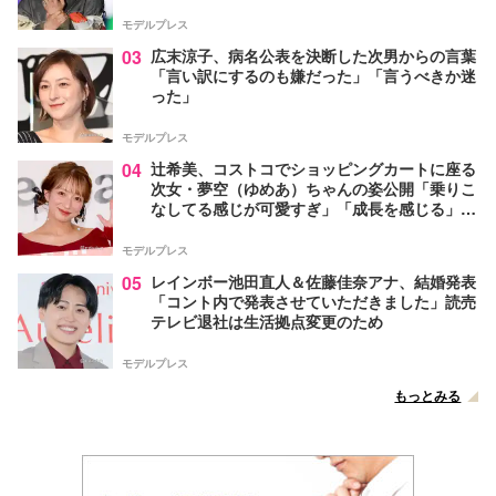
モデルプレス
03
広末涼子、病名公表を決断した次男からの言葉
「言い訳にするのも嫌だった」「言うべきか迷
った」
モデルプレス
04
辻希美、コストコでショッピングカートに座る
次女・夢空（ゆめあ）ちゃんの姿公開「乗りこ
なしてる感じが可愛すぎ」「成長を感じる」の
声
モデルプレス
05
レインボー池田直人＆佐藤佳奈アナ、結婚発表
「コント内で発表させていただきました」読売
テレビ退社は生活拠点変更のため
モデルプレス
もっとみる