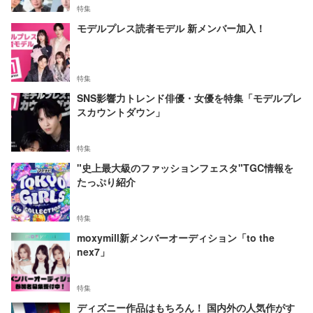
特集
モデルプレス読者モデル 新メンバー加入！
特集
SNS影響力トレンド俳優・女優を特集「モデルプレ
スカウントダウン」
特集
"史上最大級のファッションフェスタ"TGC情報を
たっぷり紹介
特集
moxymill新メンバーオーディション「to the
nex7」
特集
ディズニー作品はもちろん！ 国内外の人気作がす