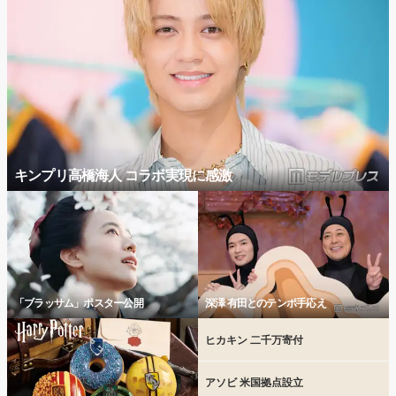
キンプリ高橋海人 コラボ実現に感激
「ブラッサム」ポスター公開
深澤 有田とのテンポ手応え
ヒカキン 二千万寄付
アソビ 米国拠点設立