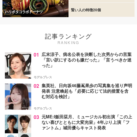
賢い人の特徴20個
ハリポタコラボドーナツ
記事ランキング
RANKING
01
広末涼子、病名公表を決断した次男からの言葉
「言い訳にするのも嫌だった」「言うべきか迷
った」
モデルプレス
02
集英社、日向坂46藤嶌果歩の写真集を巡り声明
発表 注意喚起も「必要に応じて法的措置を含
む対応を検討」
モデルプレス
03
元ME:I飯田栞月、ミュージカル初出演「この上
ない喜びとともに大変光栄」4年ぶり上演「フ
ァントム」城田優らキャスト発表