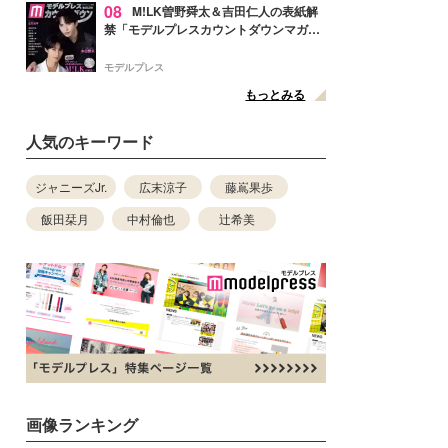
08
M!LK曽野舜太＆吉田仁人の表紙解
禁「モデルプレスカウントダウンマガジ
ン」巻頭に登場
モデルプレス
もっとみる
人気のキーワード
ジャニーズJr.
広末涼子
藤嶌果歩
飯田栞月
中村倫也
辻希美
画像ランキング