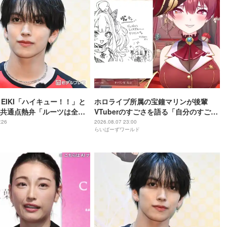
・EIKI「ハイキュー！！」と
ホロライブ所属の宝鐘マリンが後輩
共通点熱弁「ルーツは全然
VTuberのすごさを語る「自分のすごさ
けど」
に気づいてない」
:26
2026.08.07 23:00
らいばーずワールド