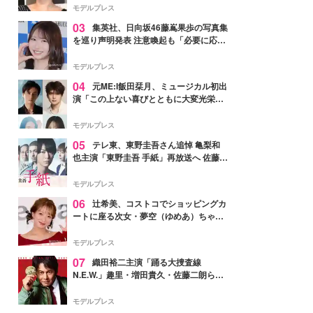
モデルプレス
03
集英社、日向坂46藤嶌果歩の写真集
を巡り声明発表 注意喚起も「必要に応じ
て法的措置を含む対応を検討」
モデルプレス
04
元ME:I飯田栞月、ミュージカル初出
演「この上ない喜びとともに大変光栄」
4年ぶり上演「ファントム」城田優らキ
ャスト発表
モデルプレス
05
テレ東、東野圭吾さん追悼 亀梨和
也主演「東野圭吾 手紙」再放送へ 佐藤隆
太・本田翼・中村倫也ら出演
モデルプレス
06
辻希美、コストコでショッピングカ
ートに座る次女・夢空（ゆめあ）ちゃん
の姿公開「乗りこなしてる感じが可愛す
ぎ」「成長を感じる」の声
モデルプレス
07
織田裕二主演「踊る大捜査線
N.E.W.」趣里・増田貴久・佐藤二朗ら新
メンバー紹介映像解禁 各キャラクター象
徴する“謎のキーワード”も
モデルプレス