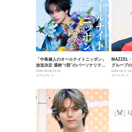
「中島健人のオールナイトニッポン」
MAZZEL
放送決定 通称“1部”のパーソナリティ
グループの
初担当
違うんです
2026.08.08 03:00
2026.08.07 23
モデルプレス
モデルプレス