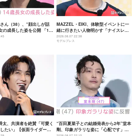
さん（38）、“顔出しが話
MAZZEL・EIKI、体験型イベントに一
長女の成長した姿を公開 「14
緒に行きたい人物明かす「ナイスレシ
ぬオトナっぽさ」「優樹菜
ーブするまで終わらない」
:45
2026.08.07 22:38
モデルプレス
っくりすぎる」など反響
野舜太、共演者を絶賛「可愛く
“百田夏菜子との結婚発表から2年”堂本
したい」【仮面ライダーゼ
剛、印象ガラリな姿に「心配です」
ならのミッション】
「匂わせなの？」などさまざまな声
:29
2026.08.07 22:15