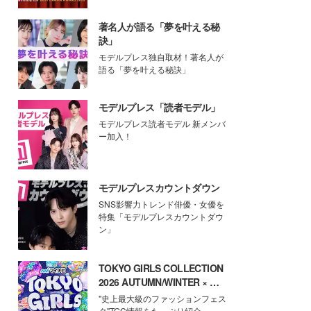
著名人が語る「夢を叶える秘
訣」
モデルプレス独自取材！著名人が
語る「夢を叶える秘訣」
モデルプレス「読者モデル」
モデルプレス読者モデル 新メンバ
ー加入！
モデルプレスカウントダウン
SNS影響力トレンド俳優・女優を
特集「モデルプレスカウントダウ
ン」
TOKYO GIRLS COLLECTION
2026 AUTUMN/WINTER × モ
デルプレス
"史上最大級のファッションフェス
タ"TGC情報をたっぷり紹介