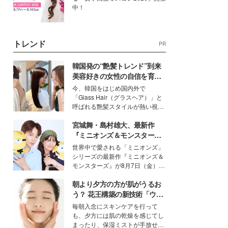
中！
トレンド
PR
韓国発の“艶髪トレンド”到来
美容好きの女性の自信を育む
「ヘアケア事情」って？
今、韓国をはじめ国内外で
「Glass Hair（グラスヘア）」と
呼ばれる艶髪スタイルが熱い視線
を集めています。メイクやファッ
宮城舞・島村雄大、最新作
ションの完成度を高めるベースと
して、“髪そのものの美しさ”に改
『ミニオンズ＆モンスター
めて注目する人が増えている様
ズ』の魅力熱弁 ハチャメチャ
世界中で愛される「ミニオンズ」
子。今回は、そんな憧れの艶やか
だけじゃない“友情と絆”に感
シリーズの最新作『ミニオンズ＆
な髪を日常で叶える、美容好きの
動
モンスターズ』が8月7日（金）に
女性たちのヘアケア事情を紹介し
公開。モデルプレスでは、“大のミ
ます。
朝より夕方の方が肌がうるお
ニオン好き”という共通点を持つモ
デルの宮城舞と島村雄大の特別対
う？ 花王構築の新技術「ウォ
談をお届け！それぞれの視点か
ーターキャプチャリングスキ
毎朝入念にスキンケアを行って
ら、今作ならではの魅力や予想外
ン（捕水肌）」がスキンケア
も、夕方には肌の乾燥を感じてし
の感動をもたらす奥深いストーリ
の常識を変える予感
まったり、保湿ミストが手放せな