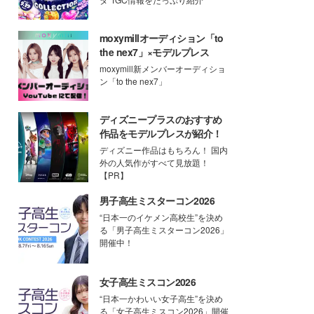
moxymillオーディション「to
the nex7」×モデルプレス
moxymill新メンバーオーディショ
ン「to the nex7」
ディズニープラスのおすすめ
作品をモデルプレスが紹介！
ディズニー作品はもちろん！ 国内
外の人気作がすべて見放題！
【PR】
男子高生ミスターコン2026
“日本一のイケメン高校生”を決め
る「男子高生ミスターコン2026」
開催中！
女子高生ミスコン2026
“日本一かわいい女子高生”を決め
る「女子高生ミスコン2026」開催