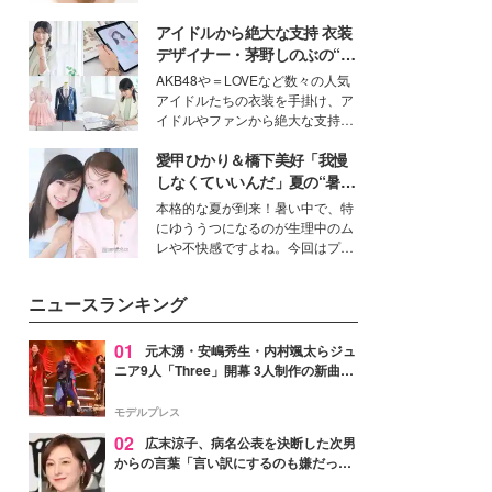
ーについて熱く語り合ってもらっ
いという読者も多いのでは？そん
た。
アイドルから絶大な支持 衣装
な美容の常識を大きく変える可能
性を秘めた、革新的な「Water
デザイナー・茅野しのぶの“可
Capturing Skin（ウォーターキャ
愛い”を作る美学＜「シチズン
AKB48や＝LOVEなど数々の人気
プチャリングスキン：捕水肌）」
クロスシー」インタビュー＞
アイドルたちの衣装を手掛け、ア
技術を、花王が構築した。
イドルやファンから絶大な支持を
得る、株式会社オサレカンパニー
愛甲ひかり＆橋下美好「我慢
取締役兼クリエイティブディレク
ター・茅野しのぶ。一人ひとりの
しなくていいんだ」夏の“暑さ
個性に寄り添い、魅力を引き出す
対策”の新しい選択肢とは？
本格的な夏が到来！暑い中で、特
衣装作りは、多くの女性たちに勇
にゆううつになるのが生理中のム
気と自信を与え続けている。
レや不快感ですよね。今回はプラ
イベートでも仲良しで旅行好きな
モデル・愛甲ひかりさんと橋下美
ニュースランキング
好さんを迎えて本音で女子会トー
ク。猛暑のお出かけを快適に過ご
すヒントや、2人が感動した夏の
01
元木湧・安嶋秀生・内村颯太らジュ
生理の新常識にも迫りました。
ニア9人「Three」開幕 3人制作の新曲＆
手描きセットに込めた想い「もっと前に
進んで夢を掴みたい」【ゲネプロレポ】
モデルプレス
02
広末涼子、病名公表を決断した次男
からの言葉「言い訳にするのも嫌だっ
た」「言うべきか迷った」