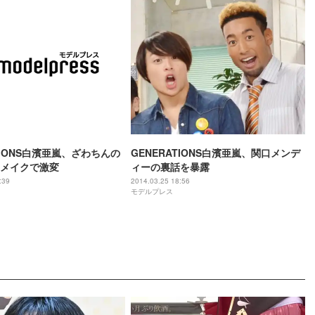
TIONS白濱亜嵐、ざわちんの
GENERATIONS白濱亜嵐、関口メンデ
メイクで激変
ィーの裏話を暴露
:39
2014.03.25 18:56
モデルプレス