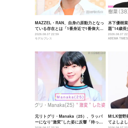
MAZZEL・RAN、自身の原動力となっ
木下優樹菜
ている存在とは「1番身近で1番偉大な
題”14歳
存在」
歳とは思え
2026.08.07 22:59
2026.08.07 22
モデルプレス
ABEMA TIMES
ちゃんにそ
元リトグリ・Manaka（25）、ラッパ
M!LK曽
ーになり“激変”した姿に反響「待っ
てよしよし
て」「昔から見てるけど 最近ずっと可
ッツ さよ
2026.08.07 22:30
2026.08.07 22