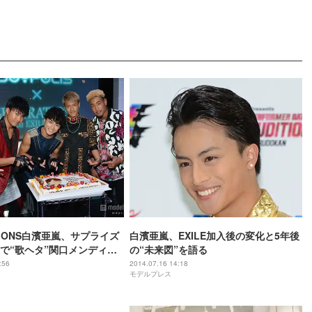
TIONS白濱亜嵐、サプライズ
白濱亜嵐、EXILE加入後の変化と5年後
で“歌ヘタ”関口メンディー
の“未来図”を語る
レゼント
:56
2014.07.16 14:18
モデルプレス