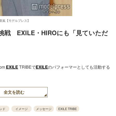
亜嵐【モデルプレス】
初挑戦　EXILE・HIROにも「見ていただ
Loaded
:
52.23%
rom
EXILE
TRIBEで
EXILE
のパフォーマーとしても活動する
全文を読む
ンド
イメージ
メッセージ
EXILE TRIBE