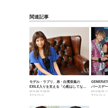
関連記事
モデル・ラブリ、弟・白濱亜嵐の
GENERA
EXILE入りを支える「心配はしてなか
バースデー
った」 モデルプレスインタビュー
から歌のプ
2014.08.15 06:00
2014.08.05 11
モデルプレス
モデルプレス