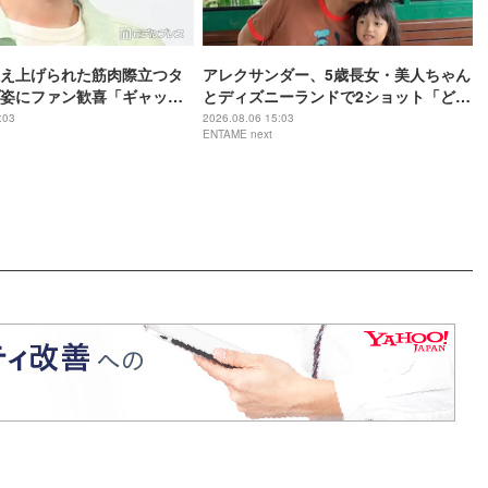
え上げられた筋肉際立つタ
アレクサンダー、5歳長女・美人ちゃん
姿にファン歓喜「ギャップ
とディズニーランドで2ショット「どん
「破壊力すごい」
どんきれいになりますね」
:03
2026.08.06 15:03
ENTAME next