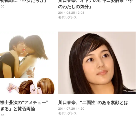
初挑戦に「不安だらけ」
川口春奈、オトナのビキニ姿解禁「今
のわたしの気分」
:00
2014.08.25 12:08
モデルプレス
福士蒼汰の“アメチュー”
川口春奈、“二面性”のある素顔とは
ぎる」と賛否両論
2014.07.26 14:20
モデルプレス
:45