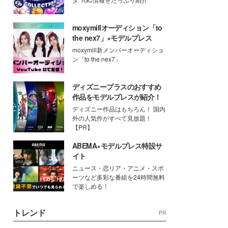
moxymillオーディション「to
the nex7」×モデルプレス
moxymill新メンバーオーディショ
ン「to the nex7」
ディズニープラスのおすすめ
作品をモデルプレスが紹介！
ディズニー作品はもちろん！ 国内
外の人気作がすべて見放題！
【PR】
ABEMA×モデルプレス特設サ
イト
ニュース・恋リア・アニメ・スポ
ーツなど多彩な番組を24時間無料
で楽しめる！
トレンド
PR