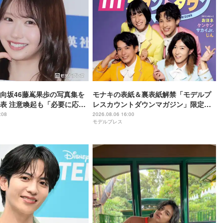
向坂46藤嶌果歩の写真集を
モナキの表紙＆裏表紙解禁「モデルプ
表 注意喚起も「必要に応じ
レスカウントダウンマガジン」限定版
を含む対応を検討」
でWカバー
:08
2026.08.06 16:00
モデルプレス