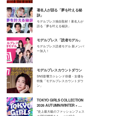
著名人が語る「夢を叶える秘
訣」
モデルプレス独自取材！著名人が
語る「夢を叶える秘訣」
モデルプレス「読者モデル」
モデルプレス読者モデル 新メンバ
ー加入！
モデルプレスカウントダウン
SNS影響力トレンド俳優・女優を
特集「モデルプレスカウントダウ
ン」
TOKYO GIRLS COLLECTION
2026 AUTUMN/WINTER × モ
デルプレス
"史上最大級のファッションフェス
タ"TGC情報をたっぷり紹介