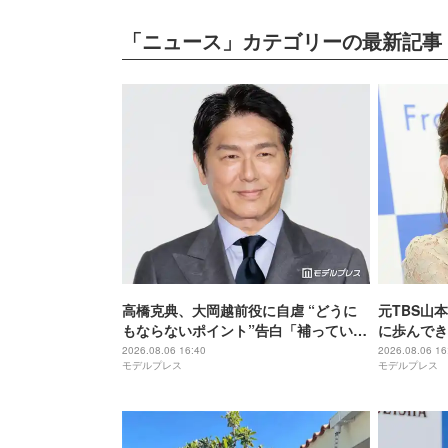
「ニュース」カテゴリーの最新記事
高橋克典、大岡越前役に自虐 “どうに
元TBS山
もならないポイント”告白「補っていき
に歩んでき
たい」
男性と結婚
2026.08.06 16:40
2026.08.06 16
モデルプレス
モデルプレス