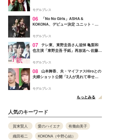
メンバー紹介映像解禁 各キャラクター象
徴する“謎のキーワード”も
モデルプレス
06
「No No Girls」ASHA＆
KOKONA、デビュー決定 ユニット・
TAKARAとしてセルフプロデュース楽曲
リリースへ
モデルプレス
07
テレ東、東野圭吾さん追悼 亀梨和
也主演「東野圭吾 手紙」再放送へ 佐藤隆
太・本田翼・中村倫也ら出演
モデルプレス
08
山本舞香、夫・マイファスHiroとの
夫婦ショット公開「2人が見れて幸せ」
「仲の良さが伝わってくる」と反響
モデルプレス
もっとみる
人気のキーワード
賀来賢人
愛のハイエナ
有働由美子
織田裕二
KOKONA（中野心結）