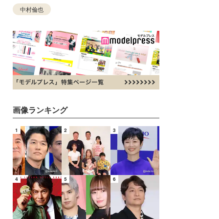
中村倫也
画像ランキング
1
2
3
4
5
6