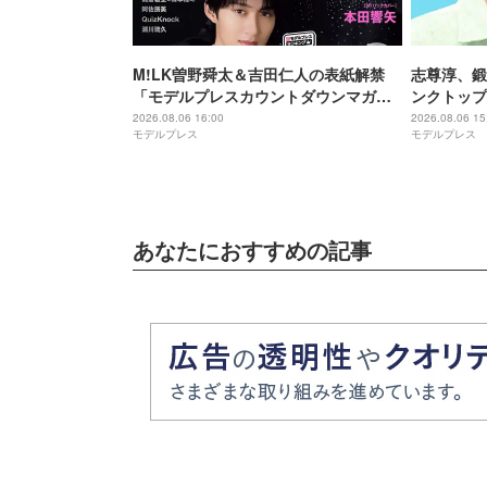
M!LK曽野舜太＆吉田仁人の表紙解禁
志尊淳、鍛
「モデルプレスカウントダウンマガジ
ンクトップ
ン」巻頭に登場
がすごい」
2026.08.06 16:00
2026.08.06 15
モデルプレス
モデルプレス
あなたにおすすめの記事