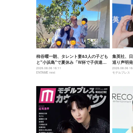
柿谷曜一朗、タレント妻&3人の子ども
集英社、日
と"小浜島"で夏休み「W杯で子供達と
巡り声明発
全く遊べなかった」
て法的措置
2026.08.06 16:11
2026.08.06 16
ENTAME next
モデルプレス