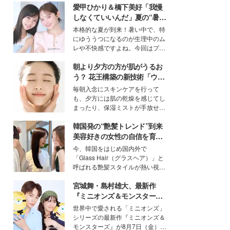
愛甲ひかり＆橋下美好「我慢
しなくていいんだ」夏の“暑さ
対策”の新しい選択肢とは？
本格的な夏が到来！暑い中で、特
にゆううつになるのが生理中のム
レや不快感ですよね。今回はプラ
イベートでも仲良しで旅行好きな
朝より夕方の方が肌がうるお
モデル・愛甲ひかりさんと橋下美
好さんを迎えて本音で女子会トー
う？ 花王構築の新技術「ウォ
ク。猛暑のお出かけを快適に過ご
ーターキャプチャリングスキ
毎朝入念にスキンケアを行って
すヒントや、2人が感動した夏の
ン（捕水肌）」がスキンケア
も、夕方には肌の乾燥を感じてし
生理の新常識にも迫りました。
の常識を変える予感
まったり、保湿ミストが手放せな
いという読者も多いのでは？そん
韓国発の“艶髪トレンド”到来
な美容の常識を大きく変える可能
性を秘めた、革新的な「Water
美容好きの女性の自信を育む
Capturing Skin（ウォーターキャ
「ヘアケア事情」って？
今、韓国をはじめ国内外で
プチャリングスキン：捕水肌）」
「Glass Hair（グラスヘア）」と
技術を、花王が構築した。
呼ばれる艶髪スタイルが熱い視線
を集めています。メイクやファッ
宮城舞・島村雄大、最新作
ションの完成度を高めるベースと
して、“髪そのものの美しさ”に改
『ミニオンズ＆モンスター
めて注目する人が増えている様
ズ』の魅力熱弁 ハチャメチャ
世界中で愛される「ミニオンズ」
子。今回は、そんな憧れの艶やか
だけじゃない“友情と絆”に感
シリーズの最新作『ミニオンズ＆
な髪を日常で叶える、美容好きの
動
モンスターズ』が8月7日（金）に