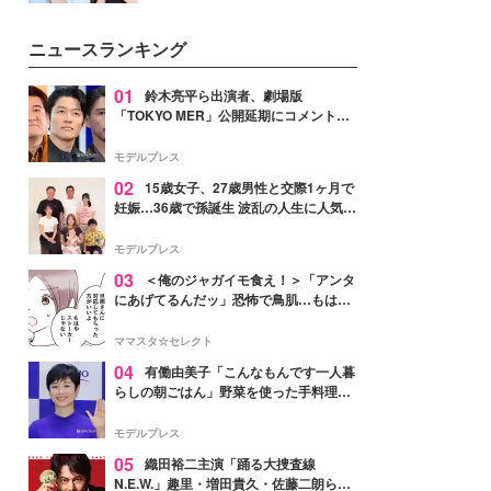
女性たちのヘアケア事情を紹介し
公開。モデルプレスでは、“大のミ
ます。
ニオン好き”という共通点を持つモ
ニュースランキング
デルの宮城舞と島村雄大の特別対
談をお届け！それぞれの視点か
ら、今作ならではの魅力や予想外
01
鈴木亮平ら出演者、劇場版
の感動をもたらす奥深いストーリ
「TOKYO MER」公開延期にコメント
ーについて熱く語り合ってもらっ
「現実のヒーローたちにチームMERから
た。
最大の敬意とエールを」
モデルプレス
02
15歳女子、27歳男性と交際1ヶ月で
妊娠…36歳で孫誕生 波乱の人生に人気タ
レント思わずツッコミ「だいぶ危ねえ
よ！」
モデルプレス
03
＜俺のジャガイモ食え！＞「アンタ
にあげてるんだッ」恐怖で鳥肌…もはや
ストーカー？【第3話まんが】
ママスタ☆セレクト
04
有働由美子「こんなもんです一人暮
らしの朝ごはん」野菜を使った手料理公
開「作ってみたい」「ヘルシーで美味し
そう」と反響
モデルプレス
05
織田裕二主演「踊る大捜査線
N.E.W.」趣里・増田貴久・佐藤二朗ら新