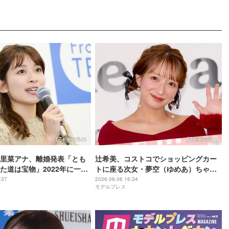
本里菜アナ、離婚発表「とも
辻希美、コストコでショッピングカー
た道は宝物」2022年に一般
トに座る次女・夢空（ゆめあ）ちゃん
の姿公開「乗りこなしてる感じが可愛
:37
2026.08.06 16:34
モデルプレス
すぎ」「成長を感じる」の声