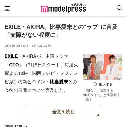
EXILE・AKIRA、比嘉愛未との“ラブ”に言及
「支障がない程度に」
2014.06.30 14:46
684,026
views
EXILE
・AKIRAが、主演ドラマ
「
GTO
」（7月8日スタート、毎週火
曜よる10時／関西テレビ・フジテレ
ビ系）の新ヒロイン・
比嘉愛未
との
拡大する
今後の展開について言及した。
「GTO」に出演する
AKIRA（左）と比嘉愛未
（右）
全文を読む
関連ドラマ