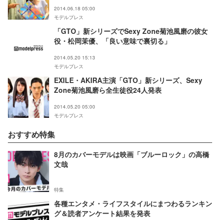
2014.06.18 05:00
モデルプレス
「GTO」新シリーズでSexy Zone菊池風磨の彼女
役・松岡茉優、「良い意味で裏切る」
2014.05.20 15:13
モデルプレス
EXILE・AKIRA主演「GTO」新シリーズ、Sexy
Zone菊池風磨ら全生徒役24人発表
2014.05.20 05:00
モデルプレス
おすすめ特集
8月のカバーモデルは映画「ブルーロック」の高橋
文哉
特集
各種エンタメ・ライフスタイルにまつわるランキン
グ＆読者アンケート結果を発表