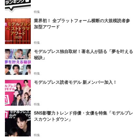
特集
業界初！ 全プラットフォーム横断の大規模読者参
加型アワード
特集
モデルプレス独自取材！著名人が語る「夢を叶える
秘訣」
特集
モデルプレス読者モデル 新メンバー加入！
特集
SNS影響力トレンド俳優・女優を特集「モデルプレ
スカウントダウン」
特集