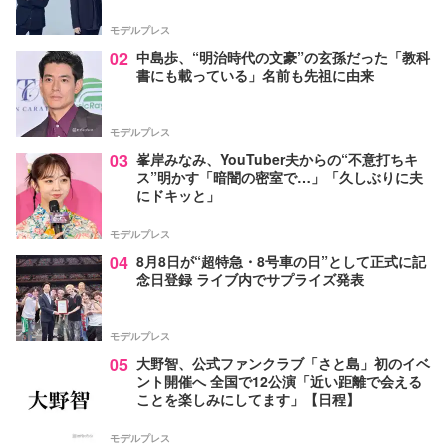
モデルプレス
02
中島歩、“明治時代の文豪”の玄孫だった「教科
書にも載っている」名前も先祖に由来
モデルプレス
03
峯岸みなみ、YouTuber夫からの“不意打ちキ
ス”明かす「暗闇の密室で…」「久しぶりに夫
にドキッと」
モデルプレス
04
8月8日が“超特急・8号車の日”として正式に記
念日登録 ライブ内でサプライズ発表
モデルプレス
05
大野智、公式ファンクラブ「さと島」初のイベ
ント開催へ 全国で12公演「近い距離で会える
ことを楽しみにしてます」【日程】
モデルプレス