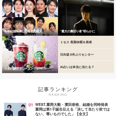
今年結婚発表した有名芸能人
“最大の裏切り者”明らかに
ミセス 長期休暇を発表
日向坂 6作ぶりセンター
AI占いは本当に当たる？
スタバ新作フローズンティー
記事ランキング
RANKING
01
WEST.重岡大毅・濱田崇裕、結婚を同時発表
重岡は第1子誕生伝える「決して当たり前では
ない、尊いものでした」【全文】