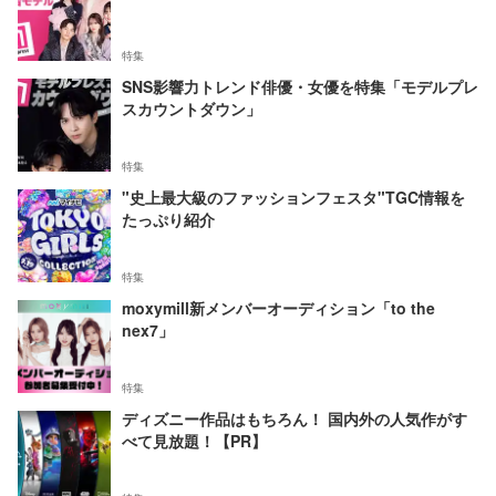
特集
SNS影響力トレンド俳優・女優を特集「モデルプレ
スカウントダウン」
特集
"史上最大級のファッションフェスタ"TGC情報を
たっぷり紹介
特集
moxymill新メンバーオーディション「to the
nex7」
特集
ディズニー作品はもちろん！ 国内外の人気作がす
べて見放題！【PR】