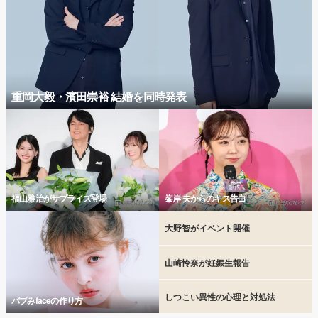
重岡大毅・濱田崇裕 結婚を同時発表
福山雅治がサプライズ登場
峯岸 夫からのキス告白
大野智がイベント開催
山崎怜奈が妊娠生報告
しつこい異性の心理と対処法
バブみfaceの作り方