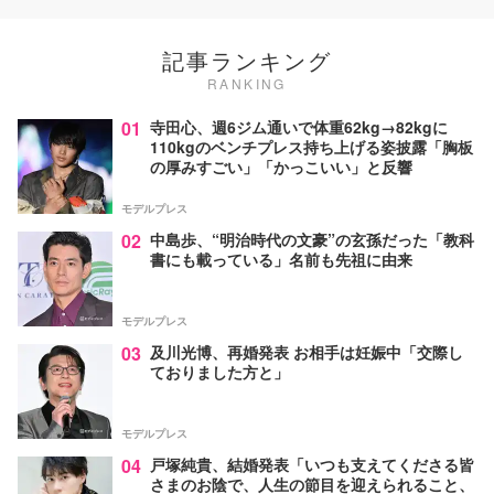
記事ランキング
RANKING
01
寺田心、週6ジム通いで体重62kg→82kgに
110kgのベンチプレス持ち上げる姿披露「胸板
の厚みすごい」「かっこいい」と反響
モデルプレス
02
中島歩、“明治時代の文豪”の玄孫だった「教科
書にも載っている」名前も先祖に由来
モデルプレス
03
及川光博、再婚発表 お相手は妊娠中「交際し
ておりました方と」
モデルプレス
04
戸塚純貴、結婚発表「いつも支えてくださる皆
さまのお陰で、人生の節目を迎えられること、