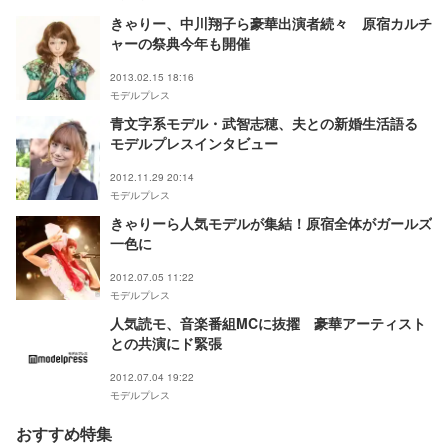
きゃりー、中川翔子ら豪華出演者続々 原宿カルチ
ャーの祭典今年も開催
2013.02.15 18:16
モデルプレス
青文字系モデル・武智志穂、夫との新婚生活語る
モデルプレスインタビュー
2012.11.29 20:14
モデルプレス
きゃりーら人気モデルが集結！原宿全体がガールズ
一色に
2012.07.05 11:22
モデルプレス
人気読モ、音楽番組MCに抜擢 豪華アーティスト
との共演にド緊張
2012.07.04 19:22
モデルプレス
おすすめ特集