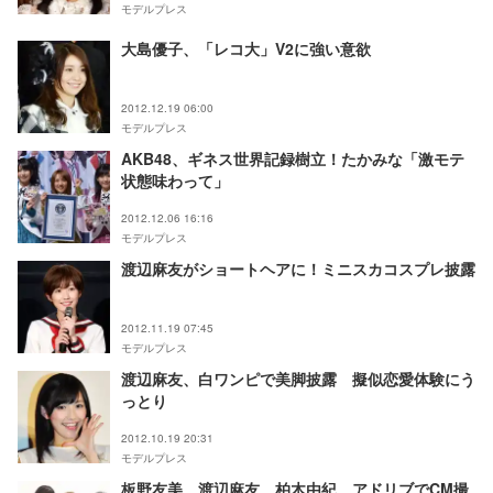
モデルプレス
大島優子、「レコ大」V2に強い意欲
2012.12.19 06:00
モデルプレス
AKB48、ギネス世界記録樹立！たかみな「激モテ
状態味わって」
2012.12.06 16:16
モデルプレス
渡辺麻友がショートヘアに！ミニスカコスプレ披露
2012.11.19 07:45
モデルプレス
渡辺麻友、白ワンピで美脚披露 擬似恋愛体験にう
っとり
2012.10.19 20:31
モデルプレス
板野友美、渡辺麻友、柏木由紀、アドリブでCM撮