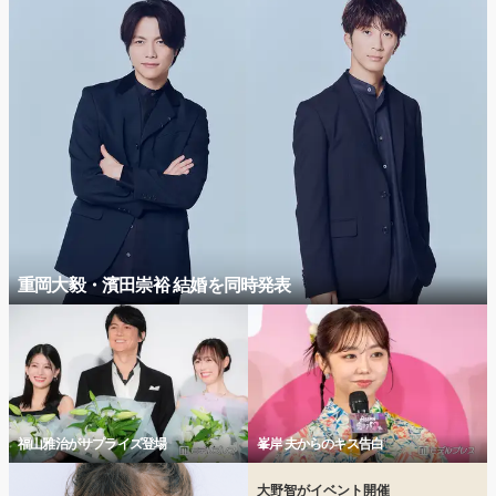
重岡大毅・濱田崇裕 結婚を同時発表
福山雅治がサプライズ登場
峯岸 夫からのキス告白
大野智がイベント開催