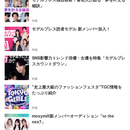
秘訣」
特集
モデルプレス読者モデル 新メンバー加入！
特集
SNS影響力トレンド俳優・女優を特集「モデルプレ
スカウントダウン」
特集
"史上最大級のファッションフェスタ"TGC情報を
たっぷり紹介
特集
moxymill新メンバーオーディション「to the
nex7」