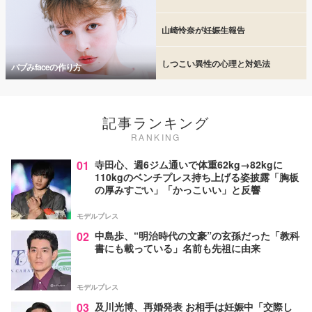
山崎怜奈が妊娠生報告
しつこい異性の心理と対処法
バブみfaceの作り方
記事ランキング
RANKING
01
寺田心、週6ジム通いで体重62kg→82kgに
110kgのベンチプレス持ち上げる姿披露「胸板
の厚みすごい」「かっこいい」と反響
モデルプレス
02
中島歩、“明治時代の文豪”の玄孫だった「教科
書にも載っている」名前も先祖に由来
モデルプレス
03
及川光博、再婚発表 お相手は妊娠中「交際し