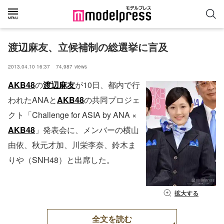
渡辺麻友、立候補制の総選挙に言及
2013.04.10 16:37
74,987
views
AKB48
の
渡辺麻友
が10日、都内で行
われたANAと
AKB48
の共同プロジェ
クト「Challenge for ASIA by ANA ×
AKB48
」発表会に、メンバーの横山
由依、秋元才加、川栄李奈、鈴木ま
りや（SNH48）と出席した。
拡大する
全文を読む