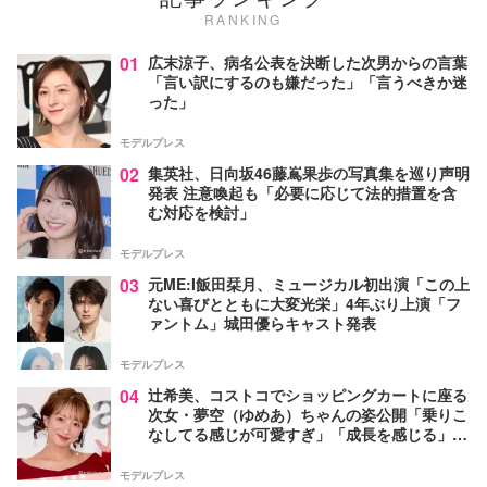
RANKING
01
広末涼子、病名公表を決断した次男からの言葉
「言い訳にするのも嫌だった」「言うべきか迷
った」
モデルプレス
02
集英社、日向坂46藤嶌果歩の写真集を巡り声明
発表 注意喚起も「必要に応じて法的措置を含
む対応を検討」
モデルプレス
03
元ME:I飯田栞月、ミュージカル初出演「この上
ない喜びとともに大変光栄」4年ぶり上演「フ
ァントム」城田優らキャスト発表
モデルプレス
04
辻希美、コストコでショッピングカートに座る
次女・夢空（ゆめあ）ちゃんの姿公開「乗りこ
なしてる感じが可愛すぎ」「成長を感じる」の
声
モデルプレス