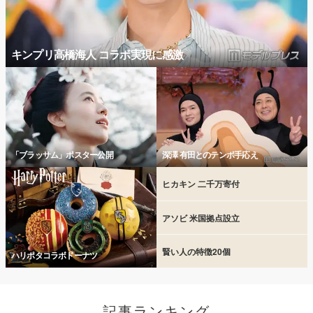
キンプリ高橋海人 コラボ実現に感激
「ブラッサム」ポスター公開
深澤 有田とのテンポ手応え
ヒカキン 二千万寄付
アソビ 米国拠点設立
賢い人の特徴20個
ハリポタコラボドーナツ
記事ランキング