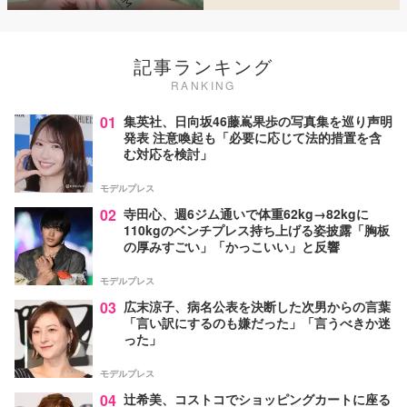
記事ランキング
RANKING
01
集英社、日向坂46藤嶌果歩の写真集を巡り声明
発表 注意喚起も「必要に応じて法的措置を含
む対応を検討」
モデルプレス
02
寺田心、週6ジム通いで体重62kg→82kgに
110kgのベンチプレス持ち上げる姿披露「胸板
の厚みすごい」「かっこいい」と反響
モデルプレス
03
広末涼子、病名公表を決断した次男からの言葉
「言い訳にするのも嫌だった」「言うべきか迷
った」
モデルプレス
04
辻希美、コストコでショッピングカートに座る