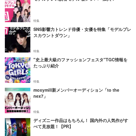
特集
SNS影響力トレンド俳優・女優を特集「モデルプレ
スカウントダウン」
特集
"史上最大級のファッションフェスタ"TGC情報を
たっぷり紹介
特集
moxymill新メンバーオーディション「to the
nex7」
特集
ディズニー作品はもちろん！ 国内外の人気作がす
べて見放題！【PR】