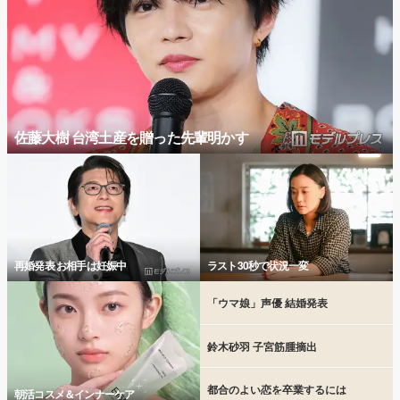
佐藤大樹 台湾土産を贈った先輩明かす
再婚発表 お相手は妊娠中
ラスト30秒で状況一変
「ウマ娘」声優 結婚発表
鈴木砂羽 子宮筋腫摘出
都合のよい恋を卒業するには
朝活コスメ＆インナーケア