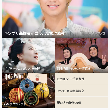
キンプリ高橋海人 コラボ実現に感激
「ブラッサム」ポスター公開
深澤 有田とのテンポ手応え
ヒカキン 二千万寄付
アソビ 米国拠点設立
賢い人の特徴20個
ハリポタコラボドーナツ