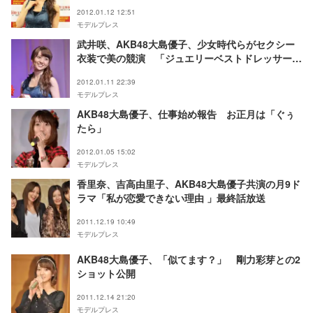
2012.01.12 12:51
モデルプレス
武井咲、AKB48大島優子、少女時代らがセクシー
衣装で美の競演 「ジュエリーベストドレッサー
賞」表彰式
2012.01.11 22:39
モデルプレス
AKB48大島優子、仕事始め報告 お正月は「ぐぅ
たら」
2012.01.05 15:02
モデルプレス
香里奈、吉高由里子、AKB48大島優子共演の月9ド
ラマ「私が恋愛できない理由 」最終話放送
2011.12.19 10:49
モデルプレス
AKB48大島優子、「似てます？」 剛力彩芽との2
ショット公開
2011.12.14 21:20
モデルプレス