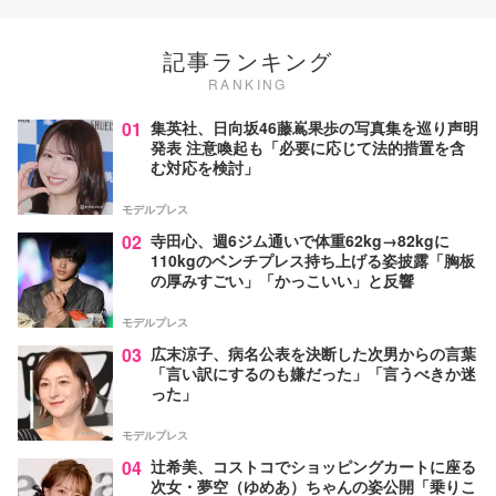
記事ランキング
RANKING
01
集英社、日向坂46藤嶌果歩の写真集を巡り声明
発表 注意喚起も「必要に応じて法的措置を含
む対応を検討」
モデルプレス
02
寺田心、週6ジム通いで体重62kg→82kgに
110kgのベンチプレス持ち上げる姿披露「胸板
の厚みすごい」「かっこいい」と反響
モデルプレス
03
広末涼子、病名公表を決断した次男からの言葉
「言い訳にするのも嫌だった」「言うべきか迷
った」
モデルプレス
04
辻希美、コストコでショッピングカートに座る
次女・夢空（ゆめあ）ちゃんの姿公開「乗りこ