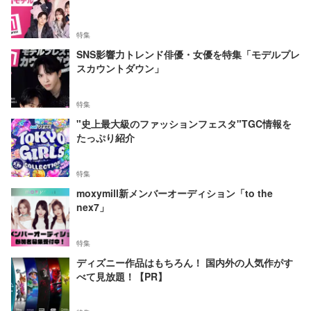
特集
SNS影響力トレンド俳優・女優を特集「モデルプレ
スカウントダウン」
特集
"史上最大級のファッションフェスタ"TGC情報を
たっぷり紹介
特集
moxymill新メンバーオーディション「to the
nex7」
特集
ディズニー作品はもちろん！ 国内外の人気作がす
べて見放題！【PR】