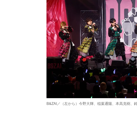
B&ZAI／（左から）今野大輝、稲葉通陽、本高克樹
/
Unmute