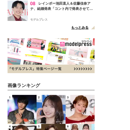
08
レインボー池田直人＆佐藤佳奈ア
ナ、結婚発表「コント内で発表させてい
ただきました」読売テレビ退社は生活拠
点変更のため
モデルプレス
もっとみる
画像ランキング
1
2
3
4
5
6