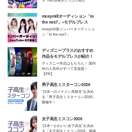
moxymillオーディション「to
the nex7」×モデルプレス
moxymill新メンバーオーディショ
ン「to the nex7」
ディズニープラスのおすすめ
作品をモデルプレスが紹介！
ディズニー作品はもちろん！ 国内
外の人気作がすべて見放題！
【PR】
男子高生ミスターコン2026
“日本一のイケメン高校生”を決め
る「男子高生ミスターコン2026」
開催中！
女子高生ミスコン2026
“日本一かわいい女子高生”を決め
る「女子高生ミスコン2026」開催