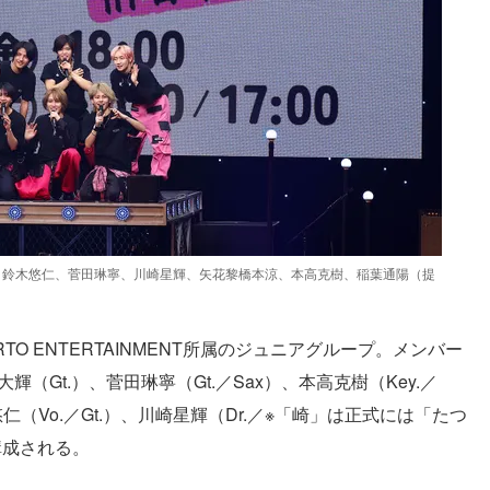
輝、鈴木悠仁、菅田琳寧、川崎星輝、矢花黎橋本涼、本高克樹、稲葉通陽（提
RTO ENTERTAINMENT所属のジュニアグループ。メンバー
野大輝（Gt.）、菅田琳寧（Gt.／Sax）、本高克樹（Key.／
（Vo.／Gt.）、川崎星輝（Dr.／※「崎」は正式には「たつ
構成される。