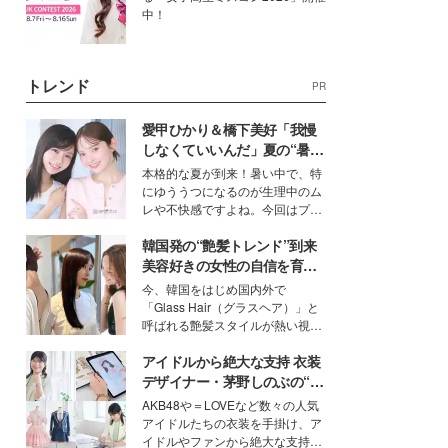
中！
トレンド
PR
愛甲ひかり＆橋下美好「我慢
しなくていいんだ」夏の“暑さ
対策”の新しい選択肢とは？
本格的な夏が到来！暑い中で、特
にゆううつになるのが生理中のム
レや不快感ですよね。今回はプラ
イベートでも仲良しで旅行好きな
韓国発の“艶髪トレンド”到来
モデル・愛甲ひかりさんと橋下美
好さんを迎えて本音で女子会トー
美容好きの女性の自信を育む
ク。猛暑のお出かけを快適に過ご
「ヘアケア事情」って？
今、韓国をはじめ国内外で
すヒントや、2人が感動した夏の
「Glass Hair（グラスヘア）」と
生理の新常識にも迫りました。
呼ばれる艶髪スタイルが熱い視線
を集めています。メイクやファッ
アイドルから絶大な支持 衣装
ションの完成度を高めるベースと
して、“髪そのものの美しさ”に改
デザイナー・茅野しのぶの“可
めて注目する人が増えている様
愛い”を作る美学＜「シチズン
AKB48や＝LOVEなど数々の人気
子。今回は、そんな憧れの艶やか
クロスシー」インタビュー＞
アイドルたちの衣装を手掛け、ア
な髪を日常で叶える、美容好きの
イドルやファンから絶大な支持を