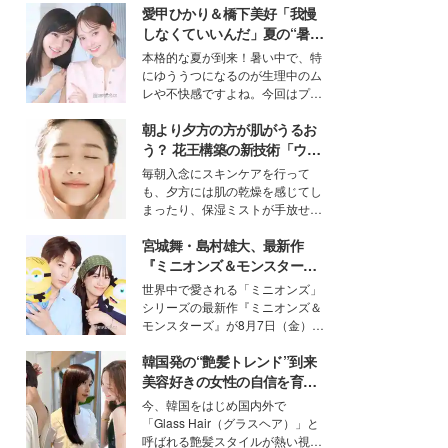
愛甲ひかり＆橋下美好「我慢
しなくていいんだ」夏の“暑さ
対策”の新しい選択肢とは？
本格的な夏が到来！暑い中で、特
にゆううつになるのが生理中のム
レや不快感ですよね。今回はプラ
イベートでも仲良しで旅行好きな
朝より夕方の方が肌がうるお
モデル・愛甲ひかりさんと橋下美
好さんを迎えて本音で女子会トー
う？ 花王構築の新技術「ウォ
ク。猛暑のお出かけを快適に過ご
ーターキャプチャリングスキ
毎朝入念にスキンケアを行って
すヒントや、2人が感動した夏の
ン（捕水肌）」がスキンケア
も、夕方には肌の乾燥を感じてし
生理の新常識にも迫りました。
の常識を変える予感
まったり、保湿ミストが手放せな
いという読者も多いのでは？そん
宮城舞・島村雄大、最新作
な美容の常識を大きく変える可能
性を秘めた、革新的な「Water
『ミニオンズ＆モンスター
Capturing Skin（ウォーターキャ
ズ』の魅力熱弁 ハチャメチャ
世界中で愛される「ミニオンズ」
プチャリングスキン：捕水肌）」
だけじゃない“友情と絆”に感
シリーズの最新作『ミニオンズ＆
技術を、花王が構築した。
動
モンスターズ』が8月7日（金）に
公開。モデルプレスでは、“大のミ
韓国発の“艶髪トレンド”到来
ニオン好き”という共通点を持つモ
デルの宮城舞と島村雄大の特別対
美容好きの女性の自信を育む
談をお届け！それぞれの視点か
「ヘアケア事情」って？
今、韓国をはじめ国内外で
ら、今作ならではの魅力や予想外
「Glass Hair（グラスヘア）」と
の感動をもたらす奥深いストーリ
呼ばれる艶髪スタイルが熱い視線