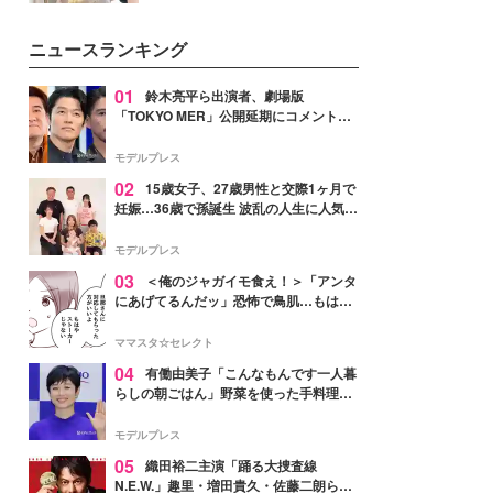
ーについて熱く語り合ってもらっ
を集めています。メイクやファッ
た。
ションの完成度を高めるベースと
ニュースランキング
して、“髪そのものの美しさ”に改
めて注目する人が増えている様
子。今回は、そんな憧れの艶やか
01
鈴木亮平ら出演者、劇場版
な髪を日常で叶える、美容好きの
「TOKYO MER」公開延期にコメント
女性たちのヘアケア事情を紹介し
「現実のヒーローたちにチームMERから
ます。
最大の敬意とエールを」
モデルプレス
02
15歳女子、27歳男性と交際1ヶ月で
妊娠…36歳で孫誕生 波乱の人生に人気タ
レント思わずツッコミ「だいぶ危ねえ
よ！」
モデルプレス
03
＜俺のジャガイモ食え！＞「アンタ
にあげてるんだッ」恐怖で鳥肌…もはや
ストーカー？【第3話まんが】
ママスタ☆セレクト
04
有働由美子「こんなもんです一人暮
らしの朝ごはん」野菜を使った手料理公
開「作ってみたい」「ヘルシーで美味し
そう」と反響
モデルプレス
05
織田裕二主演「踊る大捜査線
N.E.W.」趣里・増田貴久・佐藤二朗ら新