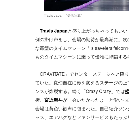
Travis Japan（提供写真）
「
Travis Japan
と盛り上がっちゃってもいい
例の掛け声をし、会場の期待が最高潮に。次
な苺型のタイムマシーン「's travelers f
ものタイムマシーンに乗って優雅に降臨する
「GRAVITATE」でセンターステージへと
ていた。変幻自在に形を変えるステージの上で「
ンスが炸裂する。続く「Crazy Crazy」では
拶。
宮近海斗
が「会いたかったよ」と愛いっ
会場は黄色い歓声に包まれた。自己紹介ソング「U
ッス、エアハグなどファンサービスもたっぷ