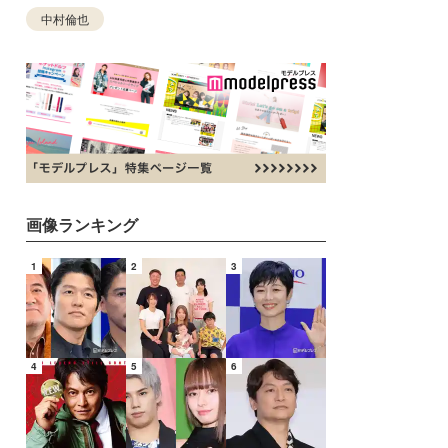
中村倫也
画像ランキング
1
2
3
4
5
6