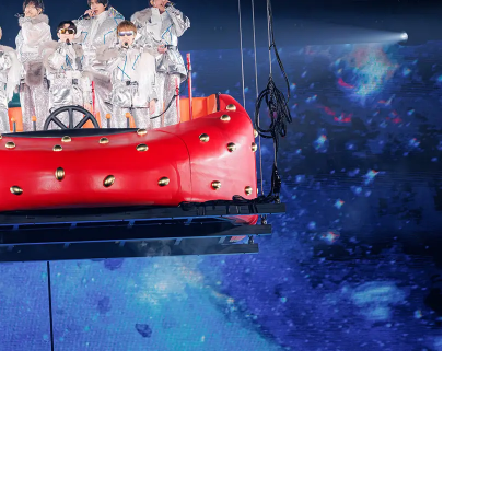
Loaded
:
87.03%