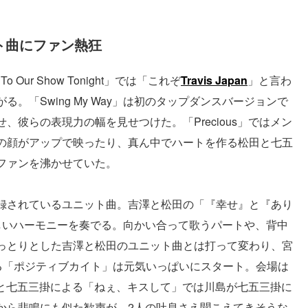
ニット曲にファン熱狂
Our Show Tonight」では「これぞ
Travis Japan
」と言わ
。「Swing My Way」は初のタップダンスバージョンで
彼らの表現力の幅を見せつけた。「Precious」ではメン
の顔がアップで映ったり、真ん中でハートを作る松田と七五
ファンを沸かせていた。
録されているユニット曲。吉澤と松田の「『幸せ』と『あり
しいハーモニーを奏でる。向かい合って歌うパートや、背中
っとりとした吉澤と松田のユニット曲とは打って変わり、宮
よる「ポジティブカイト」は元気いっぱいにスタート。会場は
島と七五三掛による「ねぇ、キスして」では川島が七五三掛に
から悲鳴にも似た歓声が。2人の吐息さえ聞こえてきそうな