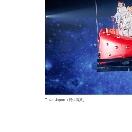
Travis Japan（提供写真）
/
Unmute