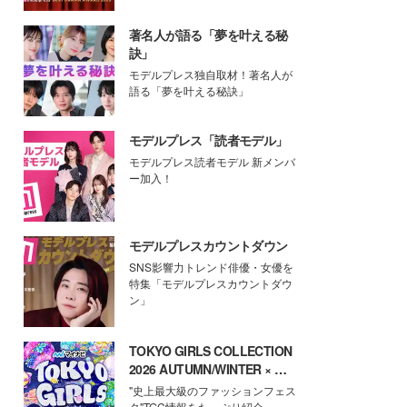
著名人が語る「夢を叶える秘
訣」
モデルプレス独自取材！著名人が
語る「夢を叶える秘訣」
モデルプレス「読者モデル」
モデルプレス読者モデル 新メンバ
ー加入！
モデルプレスカウントダウン
SNS影響力トレンド俳優・女優を
特集「モデルプレスカウントダウ
ン」
TOKYO GIRLS COLLECTION
2026 AUTUMN/WINTER × モ
デルプレス
"史上最大級のファッションフェス
タ"TGC情報をたっぷり紹介