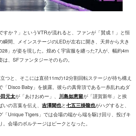
ですか？」というVTRが流れると、ファンが「賛成！」と恒
の瞬間、メインステージのLEDが左右に開き、天井から大き
alcon1028」が姿を現した。煌めく宇宙服を纏った7人が、幅約4m
姿は、SFファンタジーそのもの。
降り立つと、そこには直径11mの12分割回転ステージが待ち構え
Disco Baby」を披露。彼らの真骨頂である一糸乱れぬダ
松田元太
が「あけおめー」、
川島如恵留
が「謹賀新年」と挨
ぱいの言葉を伝え、
吉澤閑也
と
七五三掛龍也
がハグすると、
nique Tigers」では会場の端から端を駆け回り、投げキ
り。会場のボルテージはピークとなった。