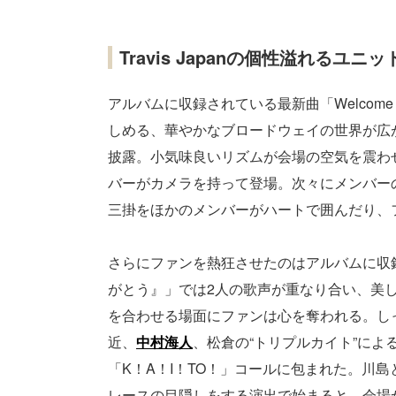
Travis Japanの個性溢れるユ
アルバムに収録されている最新曲「Welcome To 
しめる、華やかなブロードウェイの世界が広がる
披露。小気味良いリズムが会場の空気を震わせ、
バーがカメラを持って登場。次々にメンバー
三掛をほかのメンバーがハートで囲んだり、
さらにファンを熱狂させたのはアルバムに収
がとう』」では2人の歌声が重なり合い、美
を合わせる場面にファンは心を奪われる。し
近、
中村海人
、松倉の“トリプルカイト”に
「K！A！I！TO！」コールに包まれた。川
レースの目隠しをする演出で始まると、会場