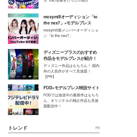
moxymillオーディション「to
the nex7」×モデルプレス
moxymill新メンバーオーディショ
ン「to the nex7」
ディズニープラスのおすすめ
作品をモデルプレスが紹介！
ディズニー作品はもちろん！ 国内
外の人気作がすべて見放題！
【PR】
FOD×モデルプレス特設サイト
FODでは放送中の最新作はもちろ
ん、オリジナルの独占作品も見放
題配信中！
トレンド
PR