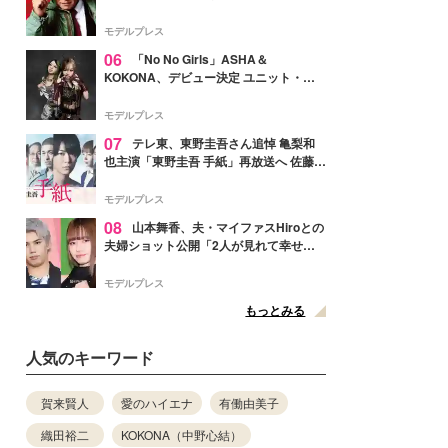
メンバー紹介映像解禁 各キャラクター象
徴する“謎のキーワード”も
モデルプレス
06
「No No Girls」ASHA＆
KOKONA、デビュー決定 ユニット・
TAKARAとしてセルフプロデュース楽曲
リリースへ
モデルプレス
07
テレ東、東野圭吾さん追悼 亀梨和
也主演「東野圭吾 手紙」再放送へ 佐藤隆
太・本田翼・中村倫也ら出演
モデルプレス
08
山本舞香、夫・マイファスHiroとの
夫婦ショット公開「2人が見れて幸せ」
「仲の良さが伝わってくる」と反響
モデルプレス
もっとみる
人気のキーワード
賀来賢人
愛のハイエナ
有働由美子
織田裕二
KOKONA（中野心結）