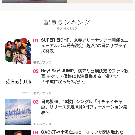
記事ランキング
RANKING
01
SUPER EIGHT、来春アリーナツアー開催＆ニ
ューアルバム発売決定 “超八”の日にサプライ
ズ発表
モデルプレス
02
Hey! Say! JUMP、横アリ公演決定でファン歓
喜 チケット価格にも注目集まる「激アツ」
「平成に戻ったみたい」
モデルプレス
03
日向坂46、18枚目シングル「イチャイチャ
虫」リリース決定 8月9日フォーメーション発
表へ
モデルプレス
04
GACKTや小沢仁志に「セリフが聞き取れな