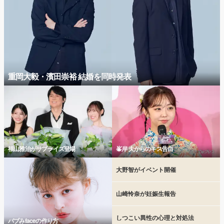
重岡大毅・濱田崇裕 結婚を同時発表
福山雅治がサプライズ登場
峯岸 夫からのキス告白
大野智がイベント開催
山崎怜奈が妊娠生報告
しつこい異性の心理と対処法
バブみfaceの作り方