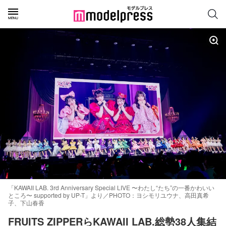
「KAWAII LAB. 3rd Anniversary Special LIVE 〜わたし“たち”の一番かわいい
ところ〜 supported by UP-T」より／PHOTO：ヨシモリユウナ、高田真希
子、下山春香
FRUITS ZIPPERらKAWAII LAB.総勢38人集結