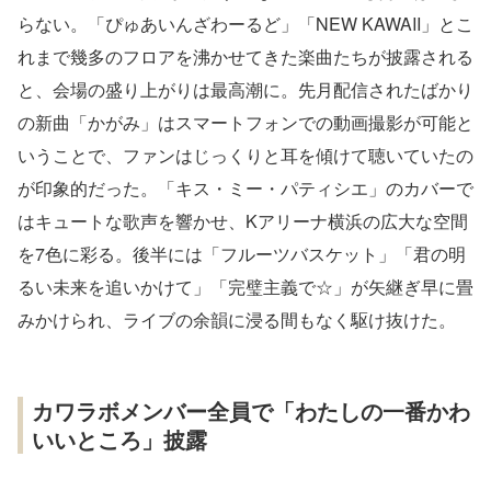
らない。「ぴゅあいんざわーるど」「NEW KAWAII」とこ
れまで幾多のフロアを沸かせてきた楽曲たちが披露される
と、会場の盛り上がりは最高潮に。先月配信されたばかり
の新曲「かがみ」はスマートフォンでの動画撮影が可能と
いうことで、ファンはじっくりと耳を傾けて聴いていたの
が印象的だった。「キス・ミー・パティシエ」のカバーで
はキュートな歌声を響かせ、Kアリーナ横浜の広大な空間
を7色に彩る。後半には「フルーツバスケット」「君の明
るい未来を追いかけて」「完璧主義で☆」が矢継ぎ早に畳
みかけられ、ライブの余韻に浸る間もなく駆け抜けた。
カワラボメンバー全員で「わたしの一番かわ
いいところ」披露