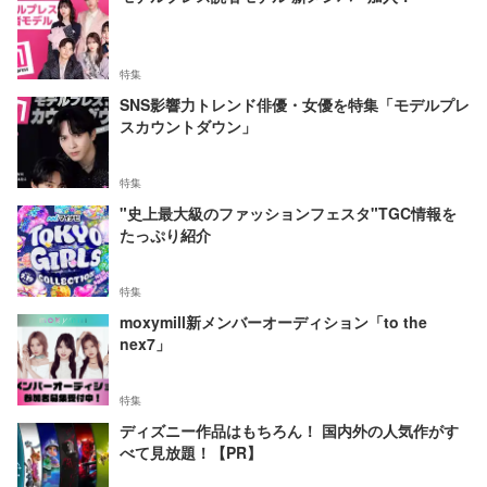
特集
SNS影響力トレンド俳優・女優を特集「モデルプレ
スカウントダウン」
特集
"史上最大級のファッションフェスタ"TGC情報を
たっぷり紹介
特集
moxymill新メンバーオーディション「to the
nex7」
特集
ディズニー作品はもちろん！ 国内外の人気作がす
べて見放題！【PR】