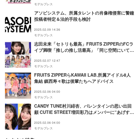
モデルプレス
アソビシステム、所属タレントの肖像権侵害に警鐘
投稿者特定＆法的手段も検討
2025.02.09 14:36
モデルプレス
志田未来「セトリも最高」FRUITS ZIPPERのFCラ
イブ満喫「推しの推し活最高」「同じ空間にいてび
っくり」の声
2025.02.07 12:47
モデルプレス
FRUITS ZIPPERらKAWAII LAB.所属アイドル8人
集結 鎮西寿々歌は後輩たちへアドバイス
2025.02.06 04:00
モデルプレス
CANDY TUNE村川緋杏、バレンタインの思い出回
顧 CUTIE STREET増田彩乃はメンバーに“あげすぎ
たもの”明かす
2025.02.06 04:00
モデルプレス