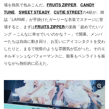
場を熱気で包みこんだ。
FRUITS ZIPPER
、
CANDY
TUNE
、
SWEET STEADY
、
CUTIE STREET
の4組が、雑
誌「LARME」が手掛けたガーリーな衣装でステージに登
場すると、まずは
FRUITS ZIPPER
の楽曲「超めでたいソ
ング ～こんなに幸せでいいのかな？～」で開幕。メンバ
ーたちは自由に動き回り、お互いにアイコンタクトを交わ
したりと、まるで祝祭のような雰囲気が広がった。そのエ
ネルギッシュなパフォーマンスに、観客もペンライトを振
りながら熱狂的に応えた。