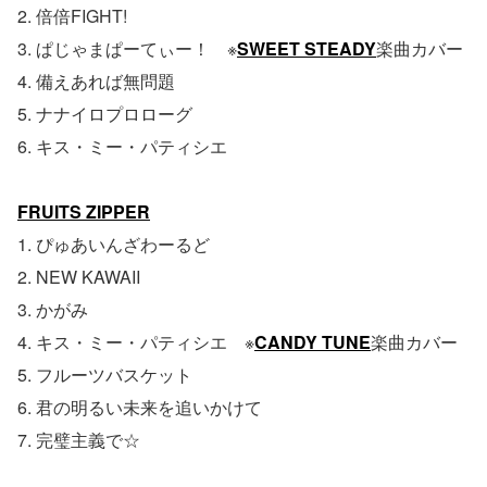
2. 倍倍FIGHT!
3. ぱじゃまぱーてぃー！ ※
SWEET STEADY
楽曲カバー
4. 備えあれば無問題
5. ナナイロプロローグ
6. キス・ミー・パティシエ
FRUITS ZIPPER
1. ぴゅあいんざわーるど
2. NEW KAWAII
3. かがみ
4. キス・ミー・パティシエ ※
CANDY TUNE
楽曲カバー
5. フルーツバスケット
6. 君の明るい未来を追いかけて
7. 完璧主義で☆