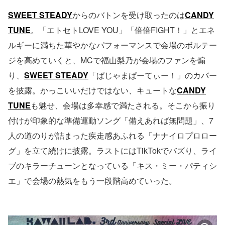
SWEET STEADY
からのバトンを受け取ったのは
CANDY
TUNE
。「エトセトLOVE YOU」「倍倍FIGHT！」とエネ
ルギーに満ちた華やかなパフォーマンスで会場のボルテー
ジを高めていくと、MCで福山梨乃が会場のファンを煽
り、
SWEET STEADY
「ぱじゃまぱーてぃー！」のカバー
を披露。かっこいいだけではない、キュートな
CANDY
TUNE
も魅せ、会場は多幸感で満たされる。そこから振り
付けが印象的な準備運動ソング「備えあれば無問題」、7
人の道のりが詰まった疾走感あふれる「ナナイロプロロー
グ」を立て続けに披露。ラストにはTikTokでバズり、ライ
ブのキラーチューンとなっている「キス・ミー・パティシ
エ」で会場の熱気をもう一段階高めていった。