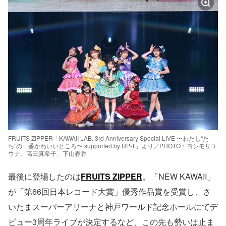
FRUITS ZIPPER「KAWAII LAB. 3rd Anniversary Special LIVE 〜わたし“た
ち”の一番かわいいところ〜 supported by UP-T」より／PHOTO：ヨシモリユ
ウナ、高田真希子、下山春香
最後に登場したのは
FRUITS ZIPPER
。「NEW KAWAII」
が「第66回日本レコード大賞」優秀作品賞を受賞し、さ
いたまスーパーアリーナと神戸ワールド記念ホールにてデ
ビュー3周年ライブが決定するなど、この先も勢いは止ま