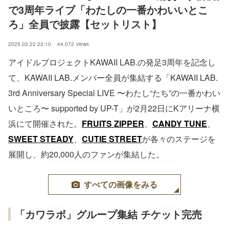
で3周年ライブ「わたしの一番かわいいとこ
ろ」全員で披露【セットリスト】
2025.02.22 22:10
44,072
views
アイドルプロジェクトKAWAII LAB.の発足3周年を記念し
て、KAWAII LAB.メンバー全員が集結する「KAWAII LAB.
3rd Anniversary Special LIVE 〜わたし“たち”の一番かわい
いところ〜 supported by UP-T」が2月22日にKアリーナ横
浜にて開催された。
FRUITS ZIPPER
、
CANDY TUNE
、
SWEET STEADY
、
CUTIE STREET
が各々のステージを
展開し、約20,000人のファンが集結した。
すべての画像をみる
「カワラボ」グループ集結 チケット完売