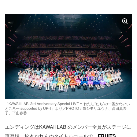
「KAWAII LAB. 3rd Anniversary Special LIVE 〜わたし“たち”の一番かわいい
ところ〜 supported by UP-T」より／PHOTO：ヨシモリユウナ、高田真希
子、下山春香
エンディングはKAWAII LAB.のメンバー全員がステージに
再登場。松本かれんのタイトルコールで、
FRUITS