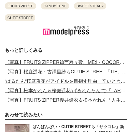
FRUITS ZIPPER
CANDY TUNE
SWEET STEADY
CUTIE STREET
もっと詳しくみる
【写真】FRUITS ZIPPER鎮西寿々歌、ME:I・COCORO（加藤心）と食事へ
【写真】桜庭遥花・古澤里紗らCUTIE STREET「TIF」で初お披露目
“ぱるたん”桜庭遥花がアイドルを目指す理由「辛いときに救われた」
【写真】松本かれん＆桜庭遥花“ぱるれんたん”で「LARME」表紙
【写真】FRUITS ZIPPER櫻井優衣＆松本かれん「人生で1番奇跡が起きた1年」を語ったインタビュー
あわせて読みたい
ばんばんざい・CUTIE STREETら「サツコレ」新