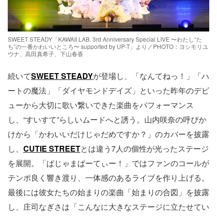
SWEET STEADY「KAWAII LAB. 3rd Anniversary Special LIVE 〜わたし“た
ち”の一番かわいいところ〜 supported by UP-T」より／PHOTO：ヨシモリユ
ウナ、高田真希子、下山春香
続いて
SWEET STEADY
が登場し、「なんてねっ！」「ハ
ートの魔法」「ダイヤモンドデイズ」といった昨年のデビ
ューから大切に歌い繋いできた楽曲をパフォーマンス
し、“すいすて”らしいムードへと誘う。山内咲奈の呼びか
けから「かわいいだけじゃだめですか？」のカバーを披露
し、
CUTIE STREET
とは違う7人の個性が光ったステージ
を展開。「ぱじゃまぱーてぃー！」ではファンのコールが
テンポ良く響き渡り、一体感のあるライブを作り上げる。
最後には彼女たちの始まりの楽曲「始まりの合図」を披露
し、庄司なぎさは「こんなに大きなステージに立たせてい