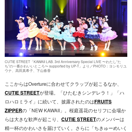
CUTIE STREET「KAWAII LAB. 3rd Anniversary Special LIVE 〜わたし“た
ち”の一番かわいいところ〜 supported by UP-T」より／PHOTO：ヨシモリユ
ウナ、高田真希子、下山春香
ここからはOvertureに合わせてクラップが起こるなか、
CUTIE STREET
が登場。「ひたむきシンデレラ！」「ハ
ロハロミライ」に続いて、披露されたのは
FRUITS
ZIPPER
の「NEW KAWAII」。桜庭遥花のセリフに会場か
らは大きな歓声が起こり、
CUTIE STREET
のメンバーは
精一杯のかわいさを届けていく。さらに「ちきゅーめいく