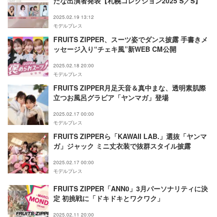
たな出演者発表【札幌コレクション2025 S／S】
2025.02.19 13:12
モデルプレス
FRUITS ZIPPER、スーツ姿でダンス披露 手書きメ
ッセージ入り“チェキ風”新WEB CM公開
2025.02.18 20:00
モデルプレス
FRUITS ZIPPER月足天音＆真中まな、透明素肌際
立つお風呂グラビア「ヤンマガ」登場
2025.02.17 00:00
モデルプレス
FRUITS ZIPPERら「KAWAII LAB.」選抜「ヤンマ
ガ」ジャック ミニ丈衣装で抜群スタイル披露
2025.02.17 00:00
モデルプレス
FRUITS ZIPPER「ANN0」3月パーソナリティに決
定 初挑戦に「ドキドキとワクワク」
2025.02.11 20:00