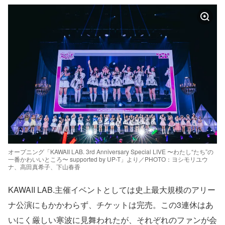
オープニング「KAWAII LAB. 3rd Anniversary Special LIVE 〜わたし“たち”の
一番かわいいところ〜 supported by UP-T」より／PHOTO：ヨシモリユウ
ナ、高田真希子、下山春香
KAWAII LAB.主催イベントとしては史上最大規模のアリー
ナ公演にもかかわらず、チケットは完売。この3連休はあ
いにく厳しい寒波に見舞われたが、それぞれのファンが会