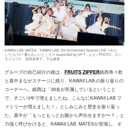
KAWAII LAB. MATES「KAWAII LAB. 3rd Anniversary Special LIVE 〜わた
し“たち”の一番かわいいところ〜 supported by UP-T」より／PHOTO：ヨシ
モリユウナ、高田真希子、下山春香
グループの自己紹介の後は、
FRUITS ZIPPER
鎮西寿々歌
と真中まながステージに残り、KAWAII LAB.の振り返りの
コーナーへ。鎮西は「38名が所属しているということ
で、すごい3年で増えましたね。こんなにKAWAII LAB.フ
ァミリーが増えました！」としみじみと歴史を振り返っ
た。真中が「もっともっとお腹から声出せますか〜？」と
力強く呼びかけると、KAWAII LAB. MATESが登場し、オ