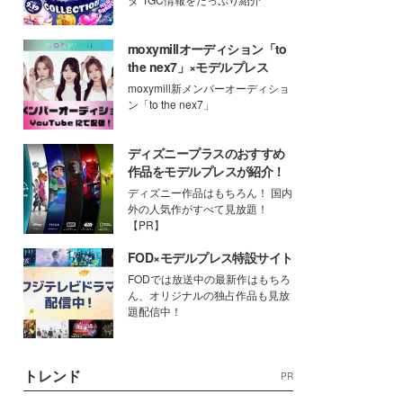
moxymillオーディション「to
the nex7」×モデルプレス
moxymill新メンバーオーディショ
ン「to the nex7」
ディズニープラスのおすすめ
作品をモデルプレスが紹介！
ディズニー作品はもちろん！ 国内
外の人気作がすべて見放題！
【PR】
FOD×モデルプレス特設サイト
FODでは放送中の最新作はもちろ
ん、オリジナルの独占作品も見放
題配信中！
トレンド
PR