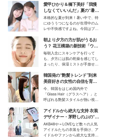
愛甲ひかり＆橋下美好「我慢
しなくていいんだ」夏の“暑さ
対策”の新しい選択肢とは？
本格的な夏が到来！暑い中で、特
にゆううつになるのが生理中のム
レや不快感ですよね。今回はプラ
イベートでも仲良しで旅行好きな
朝より夕方の方が肌がうるお
モデル・愛甲ひかりさんと橋下美
好さんを迎えて本音で女子会トー
う？ 花王構築の新技術「ウォ
ク。猛暑のお出かけを快適に過ご
ーターキャプチャリングスキ
毎朝入念にスキンケアを行って
すヒントや、2人が感動した夏の
ン（捕水肌）」がスキンケア
も、夕方には肌の乾燥を感じてし
生理の新常識にも迫りました。
の常識を変える予感
まったり、保湿ミストが手放せな
いという読者も多いのでは？そん
韓国発の“艶髪トレンド”到来
な美容の常識を大きく変える可能
性を秘めた、革新的な「Water
美容好きの女性の自信を育む
Capturing Skin（ウォーターキャ
「ヘアケア事情」って？
今、韓国をはじめ国内外で
プチャリングスキン：捕水肌）」
「Glass Hair（グラスヘア）」と
技術を、花王が構築した。
呼ばれる艶髪スタイルが熱い視線
を集めています。メイクやファッ
アイドルから絶大な支持 衣装
ションの完成度を高めるベースと
して、“髪そのものの美しさ”に改
デザイナー・茅野しのぶの“可
めて注目する人が増えている様
愛い”を作る美学＜「シチズン
AKB48や＝LOVEなど数々の人気
子。今回は、そんな憧れの艶やか
クロスシー」インタビュー＞
アイドルたちの衣装を手掛け、ア
な髪を日常で叶える、美容好きの
イドルやファンから絶大な支持を