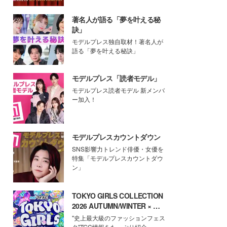
著名人が語る「夢を叶える秘
訣」
モデルプレス独自取材！著名人が
語る「夢を叶える秘訣」
モデルプレス「読者モデル」
モデルプレス読者モデル 新メンバ
ー加入！
モデルプレスカウントダウン
SNS影響力トレンド俳優・女優を
特集「モデルプレスカウントダウ
ン」
TOKYO GIRLS COLLECTION
2026 AUTUMN/WINTER × モ
デルプレス
"史上最大級のファッションフェス
タ"TGC情報をたっぷり紹介