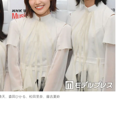
崎天、森田ひかる、松田里奈、藤吉夏鈴
Loaded
:
90.51%