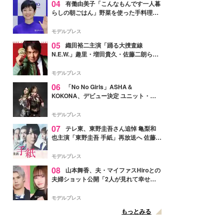
04
有働由美子「こんなもんです一人暮
らしの朝ごはん」野菜を使った手料理公
開「作ってみたい」「ヘルシーで美味し
そう」と反響
モデルプレス
05
織田裕二主演「踊る大捜査線
N.E.W.」趣里・増田貴久・佐藤二朗ら新
メンバー紹介映像解禁 各キャラクター象
徴する“謎のキーワード”も
モデルプレス
06
「No No Girls」ASHA＆
KOKONA、デビュー決定 ユニット・
TAKARAとしてセルフプロデュース楽曲
リリースへ
モデルプレス
07
テレ東、東野圭吾さん追悼 亀梨和
也主演「東野圭吾 手紙」再放送へ 佐藤隆
太・本田翼・中村倫也ら出演
モデルプレス
08
山本舞香、夫・マイファスHiroとの
夫婦ショット公開「2人が見れて幸せ」
「仲の良さが伝わってくる」と反響
モデルプレス
もっとみる