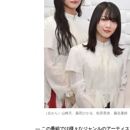
（左から）山崎天、森田ひかる、松田里奈、藤吉夏鈴
― この番組では様々なジャンルのアーティ