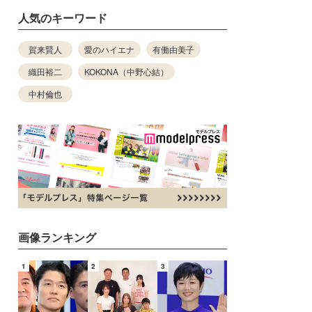
人気のキーワード
賀来賢人
愛のハイエナ
有働由美子
織田裕二
KOKONA（中野心結）
中村倫也
画像ランキング
1
2
3