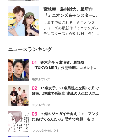
女性たちのヘアケア事情を紹介し
得る、株式会社オサレカンパニー
ます。
宮城舞・島村雄大、最新作
取締役兼クリエイティブディレク
ター・茅野しのぶ。一人ひとりの
『ミニオンズ＆モンスター
個性に寄り添い、魅力を引き出す
ズ』の魅力熱弁 ハチャメチャ
世界中で愛される「ミニオンズ」
衣装作りは、多くの女性たちに勇
だけじゃない“友情と絆”に感
シリーズの最新作『ミニオンズ＆
気と自信を与え続けている。
動
モンスターズ』が8月7日（金）に
公開。モデルプレスでは、“大のミ
ニオン好き”という共通点を持つモ
ニュースランキング
デルの宮城舞と島村雄大の特別対
談をお届け！それぞれの視点か
ら、今作ならではの魅力や予想外
01
鈴木亮平ら出演者、劇場版
の感動をもたらす奥深いストーリ
「TOKYO MER」公開延期にコメント
ーについて熱く語り合ってもらっ
「現実のヒーローたちにチームMERから
た。
最大の敬意とエールを」
モデルプレス
02
15歳女子、27歳男性と交際1ヶ月で
妊娠…36歳で孫誕生 波乱の人生に人気タ
レント思わずツッコミ「だいぶ危ねえ
よ！」
モデルプレス
03
＜俺のジャガイモ食え！＞「アンタ
にあげてるんだッ」恐怖で鳥肌…もはや
ストーカー？【第3話まんが】
ママスタ☆セレクト