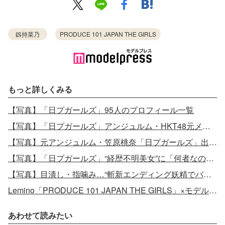
釼持菜乃
PRODUCE 101 JAPAN THE GIRLS
もっと詳しくみる
【写真】「日プガールズ」95人のプロフィール一覧
【写真】「日プガールズ」アンジュルム・HKT48元メンバーにニジプロ・ガルプラ出身者まで…実力者揃い
【写真】元アンジュルム・笠原桃奈「日プガールズ」出演 チッケム再生回数でトップ独走
【写真】「日プガールズ」“経歴不明美女”に「何者なの？」と話題沸騰
【写真】目潰し・指噛み…“斬新エンディング妖精でバズ”佐々木心菜ら「日プガールズ」練習生4人
Lemino「PRODUCE 101 JAPAN THE GIRLS」×モデルプレス
あわせて読みたい