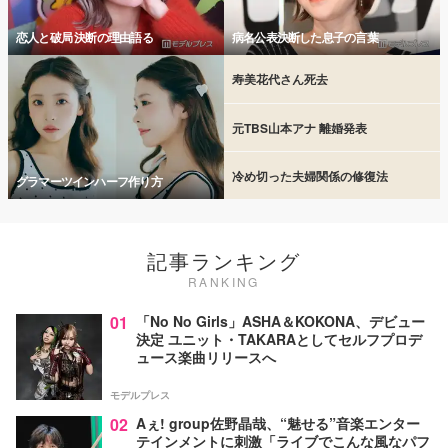
恋人と破局 決断の理由語る
病名公表決断した息子の言葉
寿美花代さん死去
元TBS山本アナ 離婚発表
冷め切った夫婦関係の修復法
グラマーツインハーフ作り方
記事ランキング
RANKING
01
「No No Girls」ASHA＆KOKONA、デビュー
決定 ユニット・TAKARAとしてセルフプロデ
ュース楽曲リリースへ
モデルプレス
02
Aぇ! group佐野晶哉、“魅せる”音楽エンター
テインメントに刺激「ライブでこんな風なパフ