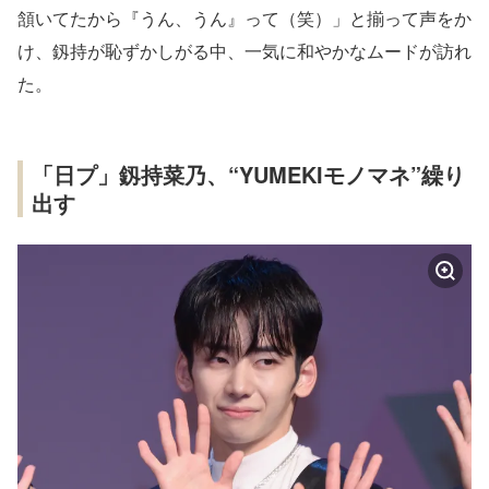
頷いてたから『うん、うん』って（笑）」と揃って声をか
け、釼持が恥ずかしがる中、一気に和やかなムードが訪れ
た。
「日プ」釼持菜乃、“YUMEKIモノマネ”繰り
出す