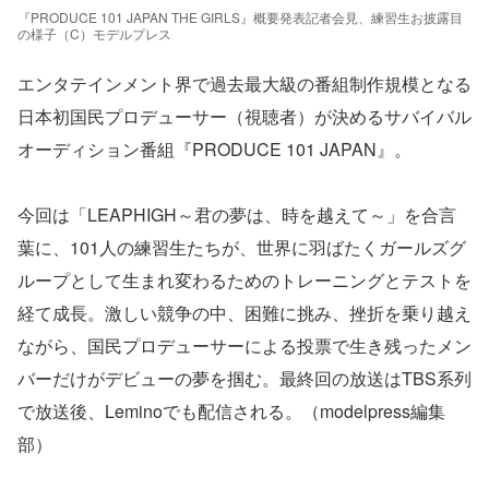
『PRODUCE 101 JAPAN THE GIRLS』概要発表記者会見、練習生お披露目
の様子（C）モデルプレス
エンタテインメント界で過去最大級の番組制作規模となる
日本初国民プロデューサー（視聴者）が決めるサバイバル
オーディション番組『PRODUCE 101 JAPAN』。
今回は「LEAPHIGH～君の夢は、時を越えて～」を合言
葉に、101人の練習生たちが、世界に羽ばたくガールズグ
ループとして生まれ変わるためのトレーニングとテストを
経て成長。激しい競争の中、困難に挑み、挫折を乗り越え
ながら、国民プロデューサーによる投票で生き残ったメン
バーだけがデビューの夢を掴む。最終回の放送はTBS系列
で放送後、Leminoでも配信される。（modelpress編集
部）