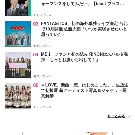
ォーマンスをしてみたい」【blast ブラス
ト！】
モデルプレス
03
FANTASTICS、初の海外単独ライブ決定 台北
で10月開催 佐藤大樹「いつか実現させたいと
思っていた」
モデルプレス
04
ME:I、ファンと初の試み RINONはスパルタ発
揮「もっとお腹から出して！」
モデルプレス
05
＝LOVE、新曲「恋、はじめました。」生放送
で初披露 新アーティスト写真＆ジャケット写
真解禁
モデルプレス
もっとみる