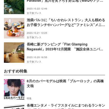
Paradise」荒川を見下ろす好立地でBBQやアクテ
ィビティ体験
2023.10.22 12:46
女子旅プレス
池袋パルコに「ちいかわレストラン」大人も頼める
お子様ランチやハンバーグなど“ファミレス”メニュ
ー充実
2023.10.21 13:25
女子旅プレス
長崎に新グランピング「Flat Glamping
Nagasaki」2023年12月開業 ”施設全体ユニバー
サルデザイン”設計
2023.10.20 16:55
女子旅プレス
おすすめ特集
8月のカバーモデルは映画「ブルーロック」の高橋
文哉
特集
各種エンタメ・ライフスタイルにまつわるランキン