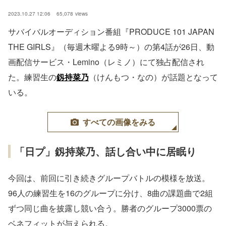
2023.10.27 12:06
65,078
views
サバイバルオーディション番組『PRODUCE 101 JAPAN
THE GIRLS』（毎週木曜よる9時～）の第4話が26日、動
画配信サービス・Lemino（レミノ）にて独占配信され
た。練習生の
釼持菜乃
（けんもつ・なの）が話題となって
いる。
すべての画像をみる
「日プ」釼持菜乃、話し合い中に居眠り
今回は、前回に引き続きグループバトルの模様を放送。
96人の練習生を16のグループに分け、8曲の課題曲で2組
ずつ同じ曲を披露し競い合う。勝者のグループ3000票の
ベネフィットが与えられる。