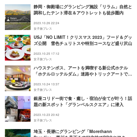
静岡・御殿場にグランピング施設「リラム」自然と
調和したテント滞在＆アウトレットも徒歩圏内
2023.10.26 22:24
女子旅プレス
USJ「NO LIMIT！クリスマス 2023」フード＆グッ
ズ公開 雪色チュリトスや特別コースなど盛り沢山
2023.10.25 17:12
女子旅プレス
ハウステンボス、アートを満喫する新公式ホテル
「ホテルロッテルダム」迷路やトリックアートで遊
び心溢れる空間に
2023.10.24 13:37
女子旅プレス
銀座コリドー街で食・癒し・宿泊が全てが叶う！話
題の新スポット「グランベルスクエア」に潜入
2023.10.23 20:42
女子旅プレス
埼玉・長瀞にグランピング「Morethann