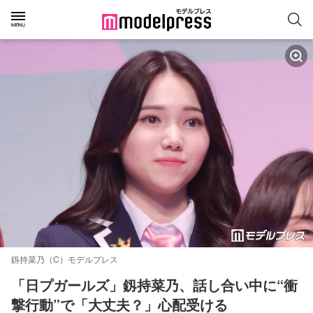
釼持菜乃（C）モデルプレス
「日プガールズ」釼持菜乃、話し合い中に“衝
撃行動”で「大丈夫？」心配受ける