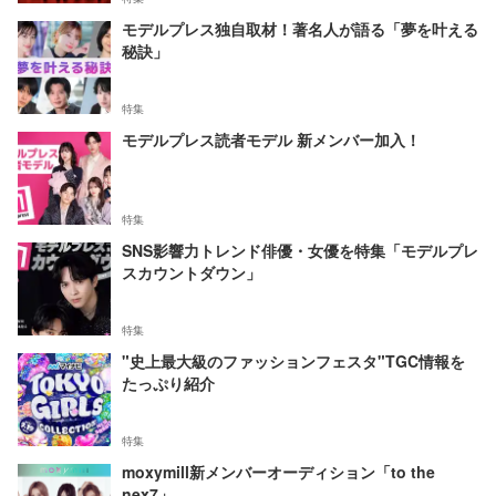
モデルプレス独自取材！著名人が語る「夢を叶える
秘訣」
特集
モデルプレス読者モデル 新メンバー加入！
特集
SNS影響力トレンド俳優・女優を特集「モデルプレ
スカウントダウン」
特集
"史上最大級のファッションフェスタ"TGC情報を
たっぷり紹介
特集
moxymill新メンバーオーディション「to the
nex7」