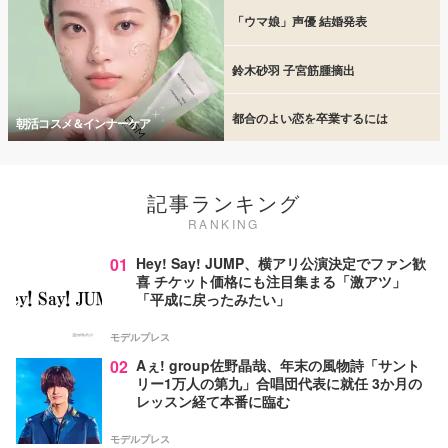
「ウマ娘」声優 結婚発表
鈴木砂羽 子宮筋腫摘出
都合のよい恋を卒業するには
朝活コスメ＆インナーケア
記事ランキング
RANKING
01
Hey! Say! JUMP、横アリ公演決定でファン歓
喜 チケット価格にも注目集まる「激アツ」
「平成に戻ったみたい」
モデルプレス
02
Aぇ! group佐野晶哉、年末の風物詩「サント
リー1万人の第九」合唱団代表に就任 3か月の
レッスン経て本番に臨む
モデルプレス