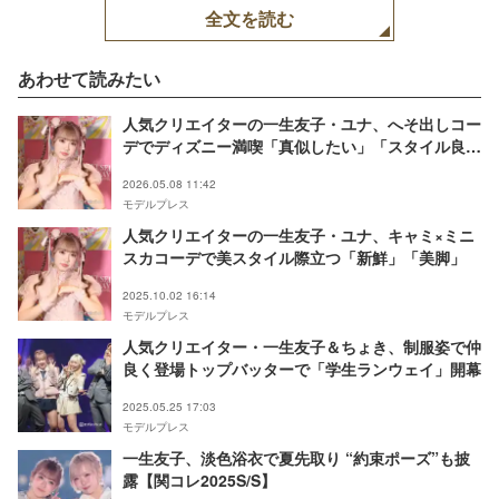
全文を読む
あわせて読みたい
人気クリエイターの一生友子・ユナ、へそ出しコー
デでディズニー満喫「真似したい」「スタイル良す
ぎ」と反響
2026.05.08 11:42
モデルプレス
人気クリエイターの一生友子・ユナ、キャミ×ミニ
スカコーデで美スタイル際立つ「新鮮」「美脚」
2025.10.02 16:14
モデルプレス
人気クリエイター・一生友子＆ちょき、制服姿で仲
良く登場トップバッターで「学生ランウェイ」開幕
2025.05.25 17:03
モデルプレス
一生友子、淡色浴衣で夏先取り “約束ポーズ”も披
露【関コレ2025S/S】