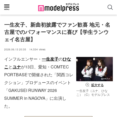
一生友子、新曲初披露でファン歓喜 地元・名
古屋でのパフォーマンスに喜び【学生ランウ
ェイ名古屋】
2026.06.13 20:35
14,534
views
インフルエンサー・
一生友子
の
ひな
こ
と
ユナ
が13日、愛知・COMTEC
PORTBASEで開催された「関西コレ
クション」プロデュースのイベント
拡大する
「GAKUSEI RUNWAY 2026
一生友子（ユナ、ひな
こ）（C）モデルプレス
SUMMER in NAGOYA」に出演し
た。