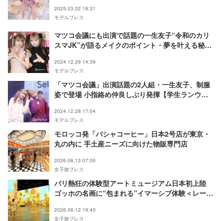
2025.03.02 18:31
モデルプレス
マツコ会議にも出演で話題の一生友子“令和のカリ
スマJK”が語るメイクのポイント・夢を叶える秘訣
とは
2024.12.29 14:39
モデルプレス
「マツコ会議」出演話題の2人組・一生友子、制服
姿で登場 小指絡め仲良しぶり発揮【学生ランウェ
イ2024AW】
2024.12.28 17:04
モデルプレス
モロッコ発「バシャコーヒー」日本2号店が東京・
丸の内に 手土産ニーズに向けた物販専門店
2026.06.13 07:00
女子旅プレス
パリ熱狂の体験型アートミュージアム日本初上陸
ゴッホの名画に“包まれる”イマーシブ体験＜レー
ヴ・デ・リュミエール＞
2026.06.12 19:40
女子旅プレス