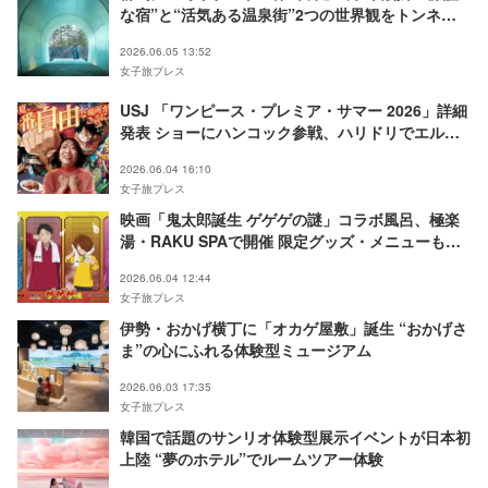
な宿”と“活気ある温泉街”2つの世界観をトンネル
で繋ぐ
2026.06.05 13:52
女子旅プレス
USJ 「ワンピース・プレミア・サマー 2026」詳細
発表 ショーにハンコック参戦、ハリドリでエルバ
フの冒険へ
2026.06.04 16:10
女子旅プレス
映画「鬼太郎誕生 ゲゲゲの謎」コラボ風呂、極楽
湯・RAKU SPAで開催 限定グッズ・メニューも登
場
2026.06.04 12:44
女子旅プレス
伊勢・おかげ横丁に「オカゲ屋敷」誕生 “おかげさ
ま”の心にふれる体験型ミュージアム
2026.06.03 17:35
女子旅プレス
韓国で話題のサンリオ体験型展示イベントが日本初
上陸 “夢のホテル”でルームツアー体験