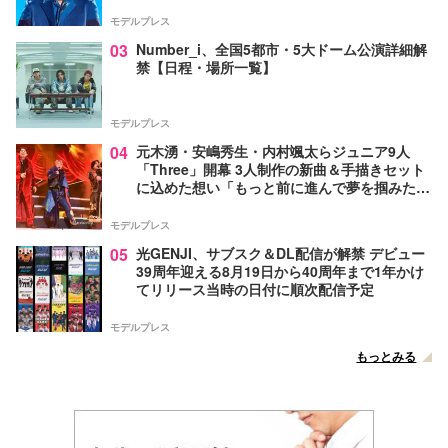
モデルプレス
03
Number_i、全国5都市・5大ドーム公演詳細解
禁【日程・場所一覧】
モデルプレス
04
元木湧・安嶋秀生・内村颯太らジュニア9人
「Three」開幕 3人制作の新曲＆手描きセット
に込めた想い「もっと前に進んで夢を掴みた
い」【ゲネプロレポ】
モデルプレス
05
光GENJI、サブスク＆DL配信が解禁 デビュー
39周年迎える8月19日から40周年まで1年かけ
てリリース当時の日付に順次配信予定
モデルプレス
もっとみる