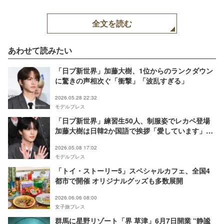
全文を読む
あわせて読みたい
「日プ新世界」加藤大樹、1位からのランクダウン
に驚きの声相次ぐ「衝撃」「波乱すぎる」
2026.05.28 22:32
モデルプレス
「日プ新世界」練習生50人、制服姿でレカペ登場
加藤大樹は日韓2か国語で挨拶「愛しています」
【KCON JAPAN 2026／レッドカーペット】
2026.05.08 17:02
モデルプレス
「トイ・ストーリー5」スペシャルカフェ、全国4
都市で開催 オリジナルグッズも多数展開
2026.06.06 08:00
女子旅プレス
群馬に星野リゾート「界 草津」6月7日開業 “静謐