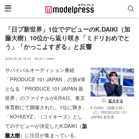
「日プ新世界」1位でデビューのK.DAIKI（加
藤大樹）10位から返り咲き「ミドリおめでと
う」「かっこよすぎる」と反響
2026.06.06 16:44
96,911
views
サバイバルオーディション番組
「PRODUCE 101 JAPAN」の第4弾
となる「PRODUCE 101 JAPAN 新
世界」のファイナルが6月6日、東京
拡大する
体育館にて開催された。1位に輝き、
K.DAIKI（加藤大樹）
（C）PRODUCE 101
「KO1KEYZ」（コイキーズ）とし
JAPAN 新世界
てのデビューが決定したK.DAIKI（
加
藤大樹
）に注目が集まっている。