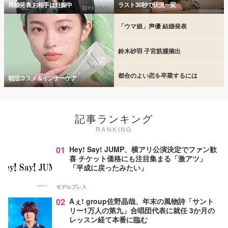
再婚発表 お相手は妊娠中
ラスト30秒で状況一変
「ウマ娘」声優 結婚発表
鈴木砂羽 子宮筋腫摘出
都合のよい恋を卒業するには
朝活コスメ＆インナーケア
記事ランキング
RANKING
01
Hey! Say! JUMP、横アリ公演決定でファン歓
喜 チケット価格にも注目集まる「激アツ」
「平成に戻ったみたい」
モデルプレス
02
Aぇ! group佐野晶哉、年末の風物詩「サント
リー1万人の第九」合唱団代表に就任 3か月の
レッスン経て本番に臨む