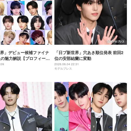
界」デビュー候補ファイナ
「日プ新世界」穴あき順位発表 前回2
人の魅力解説【プロフィー
位の安部結蘭に変動
遷・披露曲まとめ】
:09
2026.06.04 22:31
モデルプレス