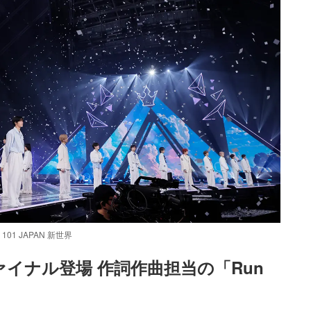
01 JAPAN 新世界
イナル登場 作詞作曲担当の「Run 
Loaded
:
52.23%