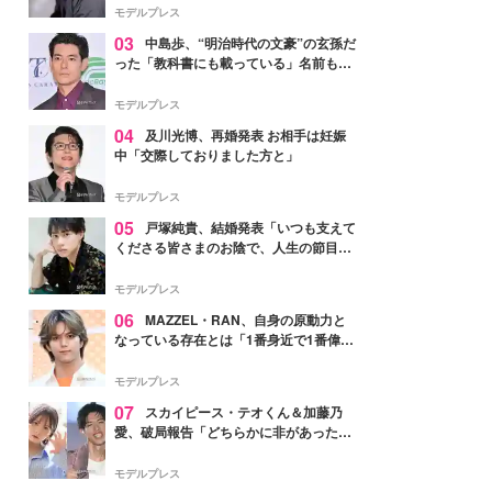
モデルプレス
03
中島歩、“明治時代の文豪”の玄孫だ
った「教科書にも載っている」名前も先
祖に由来
モデルプレス
04
及川光博、再婚発表 お相手は妊娠
中「交際しておりました方と」
モデルプレス
05
戸塚純貴、結婚発表「いつも支えて
くださる皆さまのお陰で、人生の節目を
迎えられること、心より感謝しておりま
す」【全文】
モデルプレス
06
MAZZEL・RAN、自身の原動力と
なっている存在とは「1番身近で1番偉大
な存在」
モデルプレス
07
スカイピース・テオくん＆加藤乃
愛、破局報告「どちらかに非があったわ
けではなく」2023年2月に交際発表
モデルプレス