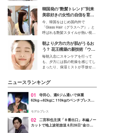
ーについて熱く語り合ってもらっ
得る、株式会社オサレカンパニー
た。
韓国発の“艶髪トレンド”到来
取締役兼クリエイティブディレク
ター・茅野しのぶ。一人ひとりの
美容好きの女性の自信を育む
個性に寄り添い、魅力を引き出す
「ヘアケア事情」って？
今、韓国をはじめ国内外で
衣装作りは、多くの女性たちに勇
「Glass Hair（グラスヘア）」と
気と自信を与え続けている。
呼ばれる艶髪スタイルが熱い視線
を集めています。メイクやファッ
朝より夕方の方が肌がうるお
ションの完成度を高めるベースと
して、“髪そのものの美しさ”に改
う？ 花王構築の新技術「ウォ
めて注目する人が増えている様
ーターキャプチャリングスキ
毎朝入念にスキンケアを行って
子。今回は、そんな憧れの艶やか
ン（捕水肌）」がスキンケア
も、夕方には肌の乾燥を感じてし
な髪を日常で叶える、美容好きの
の常識を変える予感
まったり、保湿ミストが手放せな
女性たちのヘアケア事情を紹介し
いという読者も多いのでは？そん
ます。
な美容の常識を大きく変える可能
ニュースランキング
性を秘めた、革新的な「Water
Capturing Skin（ウォーターキャ
プチャリングスキン：捕水肌）」
01
寺田心、週6ジム通いで体重
技術を、花王が構築した。
62kg→82kgに 110kgのベンチプレス持
ち上げる姿披露「胸板の厚みすごい」
「かっこいい」と反響
モデルプレス
02
二宮和也主演「８番出口」本編ノー
カットで地上波初放送 8月28日“金ロ
ー”枠