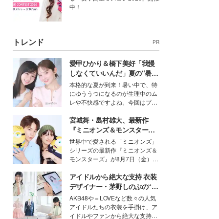
中！
トレンド
PR
愛甲ひかり＆橋下美好「我慢
しなくていいんだ」夏の“暑さ
対策”の新しい選択肢とは？
本格的な夏が到来！暑い中で、特
にゆううつになるのが生理中のム
レや不快感ですよね。今回はプラ
イベートでも仲良しで旅行好きな
宮城舞・島村雄大、最新作
モデル・愛甲ひかりさんと橋下美
好さんを迎えて本音で女子会トー
『ミニオンズ＆モンスター
ク。猛暑のお出かけを快適に過ご
ズ』の魅力熱弁 ハチャメチャ
世界中で愛される「ミニオンズ」
すヒントや、2人が感動した夏の
だけじゃない“友情と絆”に感
シリーズの最新作『ミニオンズ＆
生理の新常識にも迫りました。
動
モンスターズ』が8月7日（金）に
公開。モデルプレスでは、“大のミ
アイドルから絶大な支持 衣装
ニオン好き”という共通点を持つモ
デルの宮城舞と島村雄大の特別対
デザイナー・茅野しのぶの“可
談をお届け！それぞれの視点か
愛い”を作る美学＜「シチズン
AKB48や＝LOVEなど数々の人気
ら、今作ならではの魅力や予想外
クロスシー」インタビュー＞
アイドルたちの衣装を手掛け、ア
の感動をもたらす奥深いストーリ
イドルやファンから絶大な支持を