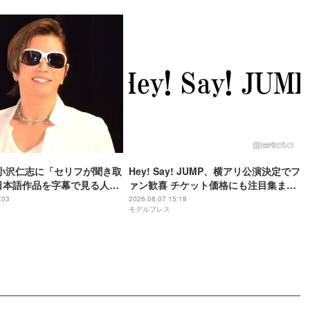
や小沢仁志に「セリフが聞き取
Hey! Say! JUMP、横アリ公演決定でフ
日本語作品を字幕で見る人が
ァン歓喜 チケット価格にも注目集まる
背景
「激アツ」「平成に戻ったみたい」
:03
2026.08.07 15:18
モデルプレス