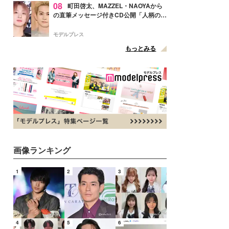
08
町田啓太、MAZZEL・NAOYAから
の直筆メッセージ付きCD公開「人柄の良
さがにじみ出てる」の声
モデルプレス
もっとみる
画像ランキング
1
2
3
4
5
6