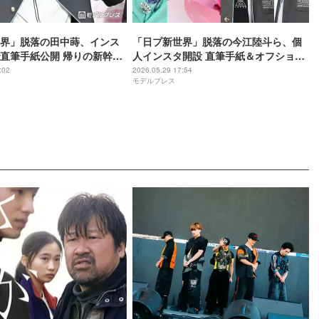
界」脱落の田中蒔、インス
「日プ新世界」脱落の今江陸斗ら、個
直筆手紙公開 帰りの新幹線
人インスタ開設 直筆手紙＆オフショッ
間半ずっと涙が止まりません
ト公開「僕の挑戦はここで終わりでは
:02
2026.05.29 17:54
モデルプレス
ありません」