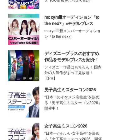
moxymillオーディション「to
the nex7」×モデルプレス
moxymill新メンバーオーディショ
ン「to the nex7」
ディズニープラスのおすすめ
作品をモデルプレスが紹介！
ディズニー作品はもちろん！ 国内
外の人気作がすべて見放題！
【PR】
男子高生ミスターコン2026
“日本一のイケメン高校生”を決め
る「男子高生ミスターコン2026」
開催中！
女子高生ミスコン2026
“日本一かわいい女子高生”を決め
る「女子高生ミスコン2026」開催