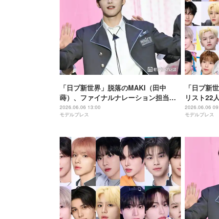
「日プ新世界」脱落のMAKI（田中
「日プ新世
蒔）、ファイナルナレーション担当
リスト22
「いい声」「らしさ全開」と反響相次
ル・順位変
2026.06.06 13:00
2026.06.06 09
モデルプレス
モデルプレス
ぐ