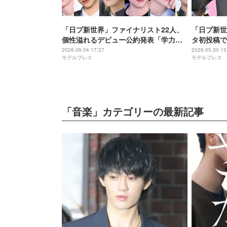
「日プ新世界」ファイナリスト22人、
「日プ新世
個性溢れるデビュー公約発表「学力テ
タ初投稿で
スト」「運動会」「メンバーとキャン
では「1時
2026.06.04 17:27
2026.05.30 13
モデルプレス
モデルプレス
プ」「コテージでお泊り企画」など
でした」
【一覧】
「音楽」カテゴリーの最新記事