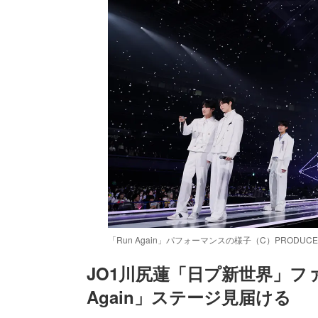
「Run Again」パフォーマンスの様子（C）PRODUCE 1
JO1川尻蓮「日プ新世界」ファ
Again」ステージ見届ける
/
Unmute