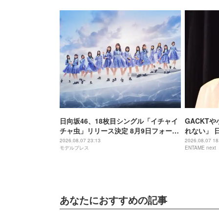
日向坂46、18枚目シングル「イチャイ
GACKT
チャ虫」リリース決定 8月9日フォーメ
れない」 
ーション発表へ
増えている
2026.08.07 23:13
2026.08.07 18
モデルプレス
ENTAME next
あなたにおすすめの記事