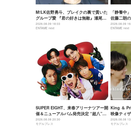
M!LK佐野勇斗、ブレイクの裏で貫いた
「静養中」
グループ愛 『君の好きは無敵』瀬尾役
佐藤二朗の
と重なる生き様
2026.08.09 18:03
2026.08.09 16
ENTAME next
ENTAME next
SUPER EIGHT、来春アリーナツアー開
King ＆
催＆ニューアルバム発売決定 “超八”の
映像ティザー
日にサプライズ発表
回限定盤B
2026.08.08 20:30
2026.08.08 13
モデルプレス
モデルプレス