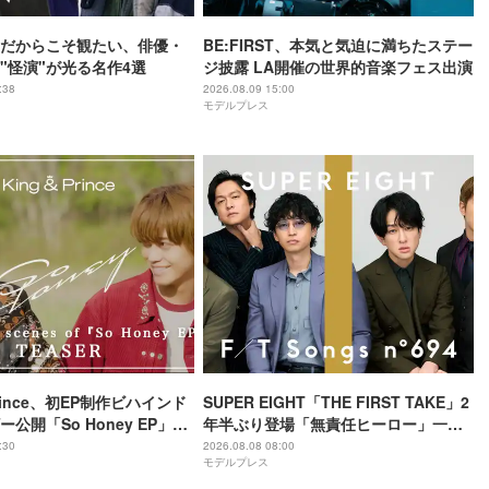
だからこそ観たい、俳優・
BE:FIRST、本気と気迫に満ちたステー
"怪演"が光る名作4選
ジ披露 LA開催の世界的音楽フェス出演
:38
2026.08.09 15:00
モデルプレス
 Prince、初EP制作ビハインド
SUPER EIGHT「THE FIRST TAKE」2
公開「So Honey EP」初
年半ぶり登場「無責任ヒーロー」一発
収録
撮り 令和8年8月8日公開・THEイナズ
:30
2026.08.08 08:00
モデルプレス
マ戦隊と特別パフォーマンス