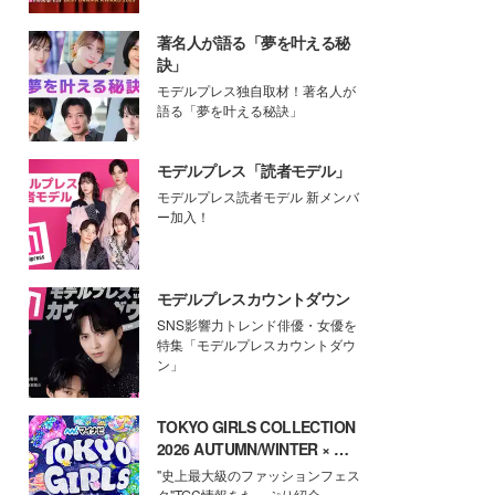
著名人が語る「夢を叶える秘
訣」
モデルプレス独自取材！著名人が
語る「夢を叶える秘訣」
モデルプレス「読者モデル」
モデルプレス読者モデル 新メンバ
ー加入！
モデルプレスカウントダウン
SNS影響力トレンド俳優・女優を
特集「モデルプレスカウントダウ
ン」
TOKYO GIRLS COLLECTION
2026 AUTUMN/WINTER × モ
デルプレス
"史上最大級のファッションフェス
タ"TGC情報をたっぷり紹介