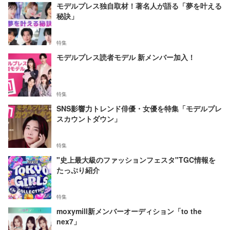
モデルプレス独自取材！著名人が語る「夢を叶える
秘訣」
特集
モデルプレス読者モデル 新メンバー加入！
特集
SNS影響力トレンド俳優・女優を特集「モデルプレ
スカウントダウン」
特集
"史上最大級のファッションフェスタ"TGC情報を
たっぷり紹介
特集
moxymill新メンバーオーディション「to the
nex7」