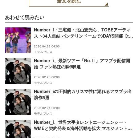
全文を読む
あわせて読みたい
Number_i・三宅健・北山宏光ら、TOBEアーティ
スト34人集結 バンテリンドームで3DAYS開催【to
HEROes 〜TOBE 3rd Super Live〜】
2026.04.23 04:00
モデルプレス
Number_i、最新ツアー「No.Ⅱ」アマプラ配信開
始 ファン熱狂の瞬間5選
2026.02.25 08:00
モデルプレス
Number_iの圧倒的カリスマ性に溺れるアマプラ出
演作5選
2026.02.24 20:00
モデルプレス
Number_i、世界大手タレントエージェンシー・
WMEと契約発表＆海外活動を拡大 マネジメントは
TOBE継続【コメント】