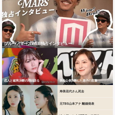
ブルーノマーズWEB独占インタビュー
恋人と破局 決断の理由語る
病名公表決断した息子の言葉
寿美花代さん死去
元TBS山本アナ 離婚発表