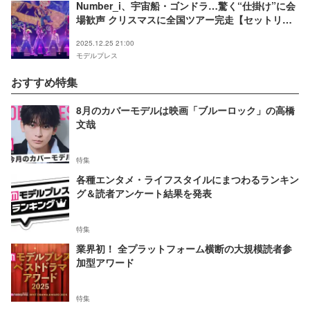
Number_i、宇宙船・ゴンドラ…驚く“仕掛け”に会
場歓声 クリスマスに全国ツアー完走【セットリス
ト】
2025.12.25 21:00
モデルプレス
おすすめ特集
8月のカバーモデルは映画「ブルーロック」の高橋
文哉
特集
各種エンタメ・ライフスタイルにまつわるランキン
グ＆読者アンケート結果を発表
特集
業界初！ 全プラットフォーム横断の大規模読者参
加型アワード
特集