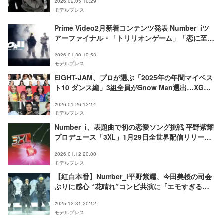
2026.02.05 10:29
モデルプレス
Prime Video2月新着コンテンツ発表 Number_iツ
アーファイナル・「トリリオンゲーム」「恋に至る
病」ほか
2026.01.30 12:53
モデルプレス
EIGHT-JAM、プロが選ぶ「2025年の年間マイベス
ト10 ダンス編」3組全員がSnow Man選出…XG・
BE:FIRST・HANAらもランクイン【トップ10一
2026.01.26 12:14
覧】
モデルプレス
Number_i、表題曲で初の恋愛ソング挑戦 平野紫耀
プロデュース「3XL」1月29日全世界配信リリース
決定
2026.01.12 20:00
モデルプレス
【紅白本番】Number_i平野紫耀、今田美桜の司会
ぶりに感心 “花晴れ”コンビ共演に「エモすぎる」
「並んでるだけで涙」の声
2025.12.31 20:12
モデルプレス