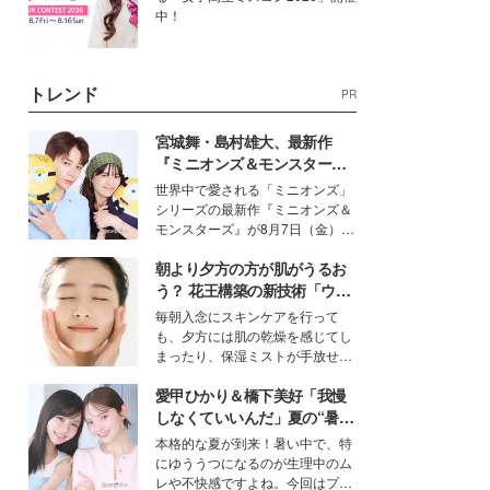
中！
トレンド
PR
宮城舞・島村雄大、最新作
『ミニオンズ＆モンスター
ズ』の魅力熱弁 ハチャメチャ
世界中で愛される「ミニオンズ」
だけじゃない“友情と絆”に感
シリーズの最新作『ミニオンズ＆
動
モンスターズ』が8月7日（金）に
公開。モデルプレスでは、“大のミ
朝より夕方の方が肌がうるお
ニオン好き”という共通点を持つモ
デルの宮城舞と島村雄大の特別対
う？ 花王構築の新技術「ウォ
談をお届け！それぞれの視点か
ーターキャプチャリングスキ
毎朝入念にスキンケアを行って
ら、今作ならではの魅力や予想外
ン（捕水肌）」がスキンケア
も、夕方には肌の乾燥を感じてし
の感動をもたらす奥深いストーリ
の常識を変える予感
まったり、保湿ミストが手放せな
ーについて熱く語り合ってもらっ
いという読者も多いのでは？そん
た。
愛甲ひかり＆橋下美好「我慢
な美容の常識を大きく変える可能
性を秘めた、革新的な「Water
しなくていいんだ」夏の“暑さ
Capturing Skin（ウォーターキャ
対策”の新しい選択肢とは？
本格的な夏が到来！暑い中で、特
プチャリングスキン：捕水肌）」
にゆううつになるのが生理中のム
技術を、花王が構築した。
レや不快感ですよね。今回はプラ