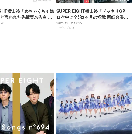
EIGHT横山裕「めちゃくちゃ嫌
SUPER EIGHT横山裕「ドッキリGP」
と言われた先輩実名告白 意
ロケ中に全治2ヶ月の怪我 回転台乗る
スタジオ驚き
ゲームで右肋骨骨折・腰椎捻挫
:26
2025.12.12 19:25
モデルプレス