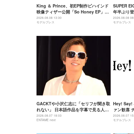
King ＆ Prince、初EP制作ビハインド
SUPER EI
映像ティザー公開「So Honey EP」初
年半ぶり登
回限定盤B収録
撮り 令和
2026.08.08 13:30
2026.08.08 08
モデルプレス
モデルプレス
マ戦隊と特
GACKTや小沢仁志に「セリフが聞き取
Hey! S
れない」 日本語作品を字幕で見る人が
ァン歓喜 
増えている背景
「激アツ」
2026.08.07 18:03
2026.08.07 15
ENTAME next
モデルプレス