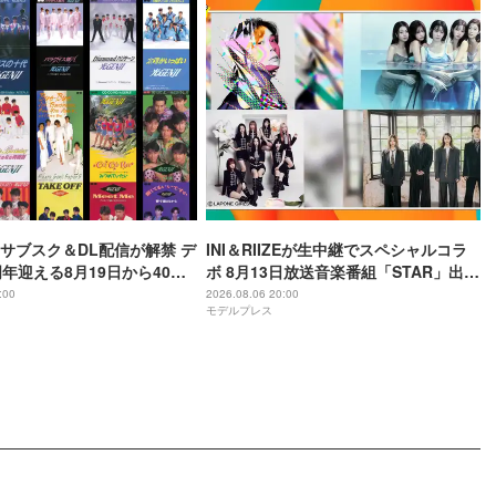
I、サブスク＆DL配信が解禁 デ
INI＆RIIZEが生中継でスペシャルコラ
周年迎える8月19日から40周
ボ 8月13日放送音楽番組「STAR」出演
かけてリリース当時の日付に
アーティスト発表
:00
2026.08.06 20:00
モデルプレス
定