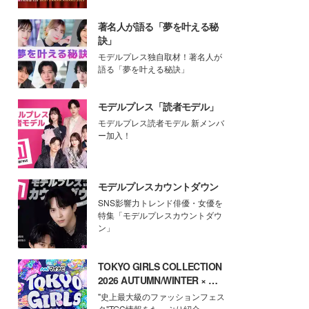
著名人が語る「夢を叶える秘
訣」
モデルプレス独自取材！著名人が
語る「夢を叶える秘訣」
モデルプレス「読者モデル」
モデルプレス読者モデル 新メンバ
ー加入！
モデルプレスカウントダウン
SNS影響力トレンド俳優・女優を
特集「モデルプレスカウントダウ
ン」
TOKYO GIRLS COLLECTION
2026 AUTUMN/WINTER × モ
デルプレス
"史上最大級のファッションフェス
タ"TGC情報をたっぷり紹介