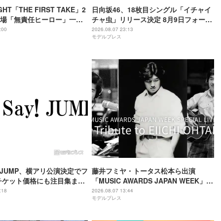
GHT「THE FIRST TAKE」2
日向坂46、18枚目シングル「イチャイ
場「無責任ヒーロー」一発
チャ虫」リリース決定 8月9日フォーメ
8年8月8日公開・THEイナズ
ーション発表へ
:00
2026.08.07 23:13
モデルプレス
別パフォーマンス
ay! JUMP、横アリ公演決定でフ
藤井フミヤ・トータス松本ら出演
チケット価格にも注目集まる
「MUSIC AWARDS JAPAN WEEK」人
「平成に戻ったみたい」
気2公演、Leminoで配信決定
:18
2026.08.07 13:44
モデルプレス