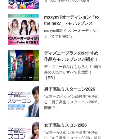
moxymillオーディション「to
the nex7」×モデルプレス
moxymill新メンバーオーディショ
ン「to the nex7」
ディズニープラスのおすすめ
作品をモデルプレスが紹介！
ディズニー作品はもちろん！ 国内
外の人気作がすべて見放題！
【PR】
男子高生ミスターコン2026
“日本一のイケメン高校生”を決め
る「男子高生ミスターコン2026」
開催中！
女子高生ミスコン2026
“日本一かわいい女子高生”を決め
る「女子高生ミスコン2026」開催