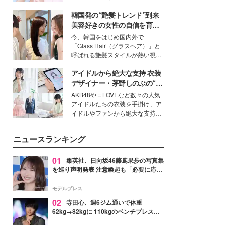
イベートでも仲良しで旅行好きな
韓国発の“艶髪トレンド”到来
モデル・愛甲ひかりさんと橋下美
好さんを迎えて本音で女子会トー
美容好きの女性の自信を育む
ク。猛暑のお出かけを快適に過ご
「ヘアケア事情」って？
今、韓国をはじめ国内外で
すヒントや、2人が感動した夏の
「Glass Hair（グラスヘア）」と
生理の新常識にも迫りました。
呼ばれる艶髪スタイルが熱い視線
を集めています。メイクやファッ
アイドルから絶大な支持 衣装
ションの完成度を高めるベースと
して、“髪そのものの美しさ”に改
デザイナー・茅野しのぶの“可
めて注目する人が増えている様
愛い”を作る美学＜「シチズン
AKB48や＝LOVEなど数々の人気
子。今回は、そんな憧れの艶やか
クロスシー」インタビュー＞
アイドルたちの衣装を手掛け、ア
な髪を日常で叶える、美容好きの
イドルやファンから絶大な支持を
女性たちのヘアケア事情を紹介し
得る、株式会社オサレカンパニー
ます。
取締役兼クリエイティブディレク
ニュースランキング
ター・茅野しのぶ。一人ひとりの
個性に寄り添い、魅力を引き出す
衣装作りは、多くの女性たちに勇
01
集英社、日向坂46藤嶌果歩の写真集
気と自信を与え続けている。
を巡り声明発表 注意喚起も「必要に応じ
て法的措置を含む対応を検討」
モデルプレス
02
寺田心、週6ジム通いで体重
62kg→82kgに 110kgのベンチプレス持
ち上げる姿披露「胸板の厚みすごい」