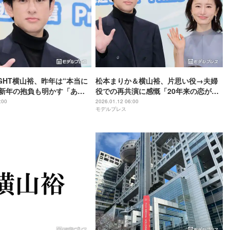
EIGHT横山裕、昨年は“本当に
松本まりか＆横山裕、片思い役→夫婦
 新年の抱負も明かす「あん
役での再共演に感慨「20年来の恋が実
かしない方がいいですよ
って本当に嬉しい」【元科捜研の主
:00
2026.01.12 06:00
モデルプレス
元科捜研の主婦】
婦】