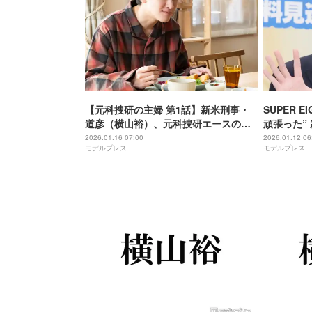
【元科捜研の主婦 第1話】新米刑事・
SUPER 
道彦（横山裕）、元科捜研エースの
頑張った”
妻・詩織（松本まりか）と難事件に挑
まり骨折と
2026.01.16 07:00
2026.01.12 06
モデルプレス
モデルプレス
む
（笑）」【