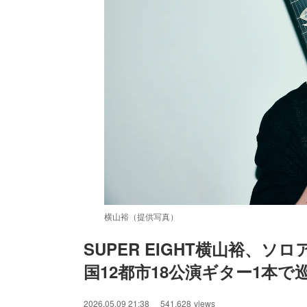
横山裕（提供写真）
SUPER EIGHT横山裕、
国12都市18公演ギター1本で巡る【
/
Unmute
2026.05.09 21:38
541,628
views