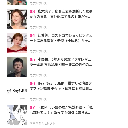
「かっこいい」と反響
モデルプレス
03
広末涼子、病名公表を決断した次男
からの言葉「言い訳にするのも嫌だっ
た」「言うべきか迷った」
モデルプレス
04
辻希美、コストコでショッピングカ
ートに座る次女・夢空（ゆめあ）ちゃん
の姿公開「乗りこなしてる感じが可愛す
ぎ」「成長を感じる」の声
モデルプレス
05
小栗旬、5年ぶり民放ドラマレギュ
ラー出演 横浜流星と唯一無二の異色のバ
ディで初共演【LOST10】
モデルプレス
06
Hey! Say! JUMP、横アリ公演決定
でファン歓喜 チケット価格にも注目集ま
る「激アツ」「平成に戻ったみたい」
モデルプレス
07
＜図々しい娘の友だち対処法＞「私
も乗せてよ！」断っても強引に乗り込ん
でくる友だち【第1話まんが】
ママスタ☆セレクト