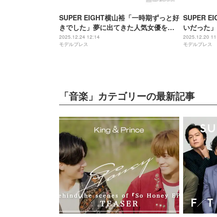
SUPER EIGHT横山裕「一時期ずっと好
SUPER 
きでした」夢に出てきた人気女優を実
いだった」
名告白
外な理由に
2025.12.24 12:14
2025.12.20 11
モデルプレス
モデルプレス
「音楽」カテゴリーの最新記事