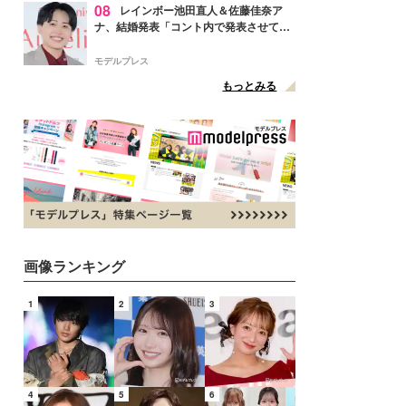
08
レインボー池田直人＆佐藤佳奈ア
ナ、結婚発表「コント内で発表させてい
ただきました」読売テレビ退社は生活拠
点変更のため
モデルプレス
もっとみる
画像ランキング
1
2
3
4
5
6