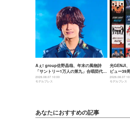
Aぇ! group佐野晶哉、年末の風物詩
光GENJ
「サントリー1万人の第九」合唱団代表
ビュー39
に就任 3か月のレッスン経て本番に臨
年まで1年
2026.08.07 10:00
2026.08.07 10
モデルプレス
モデルプレス
む
順次配信予
あなたにおすすめの記事