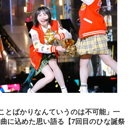
いことばかりなんていうのは不可能」一
ー曲に込めた思い語る【7回目のひな誕祭
Loaded
:
87.03%