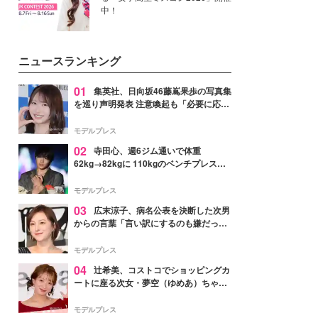
中！
ニュースランキング
01
集英社、日向坂46藤嶌果歩の写真集
を巡り声明発表 注意喚起も「必要に応じ
て法的措置を含む対応を検討」
モデルプレス
02
寺田心、週6ジム通いで体重
62kg→82kgに 110kgのベンチプレス持
ち上げる姿披露「胸板の厚みすごい」
「かっこいい」と反響
モデルプレス
03
広末涼子、病名公表を決断した次男
からの言葉「言い訳にするのも嫌だっ
た」「言うべきか迷った」
モデルプレス
04
辻希美、コストコでショッピングカ
ートに座る次女・夢空（ゆめあ）ちゃん
の姿公開「乗りこなしてる感じが可愛す
ぎ」「成長を感じる」の声
モデルプレス