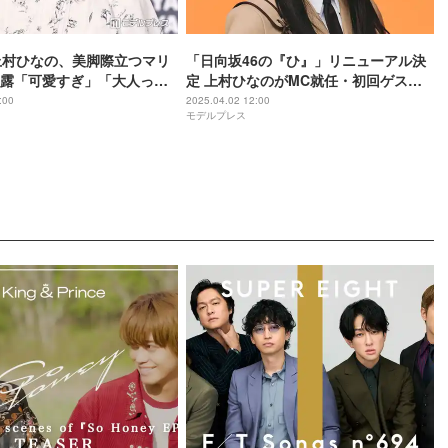
上村ひなの、美脚際立つマリ
「日向坂46の『ひ』」リニューアル決
露「可愛すぎ」「大人っぽ
定 上村ひなのがMC就任・初回ゲスト
声
は高橋未来虹
:00
2025.04.02 12:00
モデルプレス