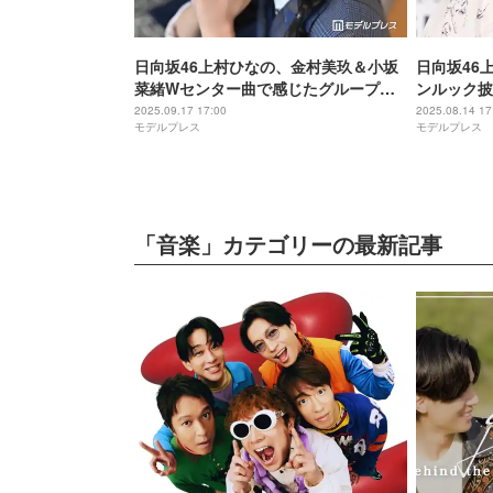
日向坂46上村ひなの、金村美玖＆小坂
日向坂46
菜緒Wセンター曲で感じたグループ
ンルック披
の“今のあり方” 一期生卒業で立場変化
い」絶賛の
2025.09.17 17:00
2025.08.14 17
モデルプレス
モデルプレス
も「根っこは変わっていない」【「お
願いバッハ！」インタビュー】
「音楽」カテゴリーの最新記事