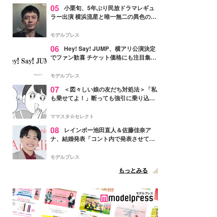
05
小栗旬、5年ぶり民放ドラマレギュ
ラー出演 横浜流星と唯一無二の異色のバ
ディで初共演【LOST10】
モデルプレス
06
Hey! Say! JUMP、横アリ公演決定
でファン歓喜 チケット価格にも注目集ま
る「激アツ」「平成に戻ったみたい」
モデルプレス
07
＜図々しい娘の友だち対処法＞「私
も乗せてよ！」断っても強引に乗り込ん
でくる友だち【第1話まんが】
ママスタ☆セレクト
08
レインボー池田直人＆佐藤佳奈ア
ナ、結婚発表「コント内で発表させてい
ただきました」読売テレビ退社は生活拠
点変更のため
モデルプレス
もっとみる