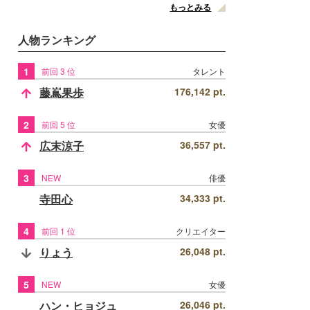
もっとみる
人物ランキング
1
前回 3 位
タレント
藤嶌果歩
176,142 pt.
2
前回 5 位
女優
広末涼子
36,557 pt.
3
NEW
俳優
寺田心
34,333 pt.
4
前回 1 位
クリエイター
りょう
26,048 pt.
5
NEW
女優
ハン・ヒョジュ
26,046 pt.