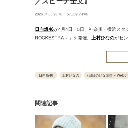
／スピーチ全文】
2026.04.05 23:16
57,032
views
日向坂46
が4月4日・5日、神奈川・横浜スタジアム
ROCKESTRA～」を開催。
上村ひなの
がセン
日向坂46
上村ひなの
7回目のひな誕祭 ～Welcome 
関連記事