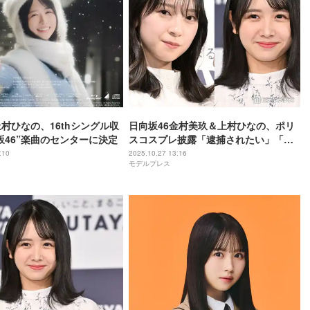
上村ひなの、16thシングル収
日向坂46金村美玖＆上村ひなの、ポリ
坂46”楽曲のセンターに決定
スコスプレ披露「逮捕されたい」「可
愛すぎる」と反響
:10
2025.10.27 13:16
モデルプレス