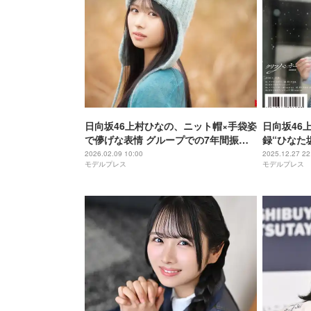
日向坂46上村ひなの、ニット帽×手袋姿
日向坂46
で儚げな表情 グループでの7年間振り
録“ひなた
返る【モデルプレス独占カットあり】
2026.02.09 10:00
2025.12.27 22
モデルプレス
モデルプレス