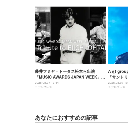
藤井フミヤ・トータス松本ら出演
Aぇ! gr
「MUSIC AWARDS JAPAN WEEK」人
「サントリ
気2公演、Leminoで配信決定
に就任 3
2026.08.07 13:44
2026.08.07 10
モデルプレス
モデルプレス
む
あなたにおすすめの記事