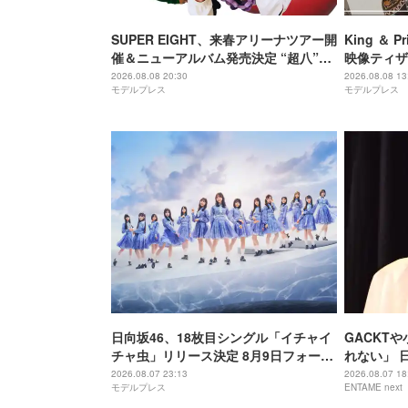
SUPER EIGHT、来春アリーナツアー開
King ＆
催＆ニューアルバム発売決定 “超八”の
映像ティザー
日にサプライズ発表
回限定盤B
2026.08.08 20:30
2026.08.08 13
モデルプレス
モデルプレス
日向坂46、18枚目シングル「イチャイ
GACKT
チャ虫」リリース決定 8月9日フォーメ
れない」 
ーション発表へ
増えている
2026.08.07 23:13
2026.08.07 18
モデルプレス
ENTAME next