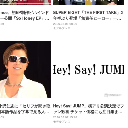
 Prince、初EP制作ビハインド
SUPER EIGHT「THE FIRST TAKE」2
公開「So Honey EP」初
年半ぶり登場「無責任ヒーロー」一発
収録
撮り 令和8年8月8日公開・THEイナズ
:30
2026.08.08 08:00
モデルプレス
マ戦隊と特別パフォーマンス
や小沢仁志に「セリフが聞き取
Hey! Say! JUMP、横アリ公演決定でフ
日本語作品を字幕で見る人が
ァン歓喜 チケット価格にも注目集まる
背景
「激アツ」「平成に戻ったみたい」
:03
2026.08.07 15:18
モデルプレス