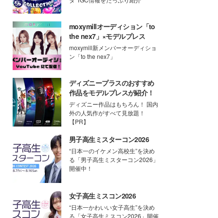
moxymillオーディション「to
the nex7」×モデルプレス
moxymill新メンバーオーディショ
ン「to the nex7」
ディズニープラスのおすすめ
作品をモデルプレスが紹介！
ディズニー作品はもちろん！ 国内
外の人気作がすべて見放題！
【PR】
男子高生ミスターコン2026
“日本一のイケメン高校生”を決め
る「男子高生ミスターコン2026」
開催中！
女子高生ミスコン2026
“日本一かわいい女子高生”を決め
る「女子高生ミスコン2026」開催