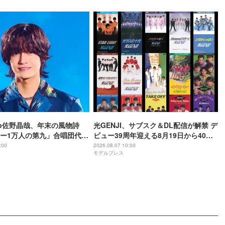
oup佐野晶哉、年末の風物詩
光GENJI、サブスク＆DL配信が解禁 デ
ー1万人の第九」合唱団代表
ビュー39周年迎える8月19日から40周
か月のレッスン経て本番に臨
年まで1年かけてリリース当時の日付に
:00
2026.08.07 10:00
モデルプレス
順次配信予定