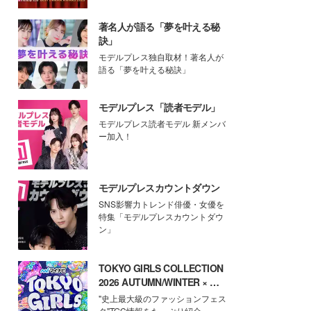
著名人が語る「夢を叶える秘
訣」
モデルプレス独自取材！著名人が
語る「夢を叶える秘訣」
モデルプレス「読者モデル」
モデルプレス読者モデル 新メンバ
ー加入！
モデルプレスカウントダウン
SNS影響力トレンド俳優・女優を
特集「モデルプレスカウントダウ
ン」
TOKYO GIRLS COLLECTION
2026 AUTUMN/WINTER × モ
デルプレス
"史上最大級のファッションフェス
タ"TGC情報をたっぷり紹介