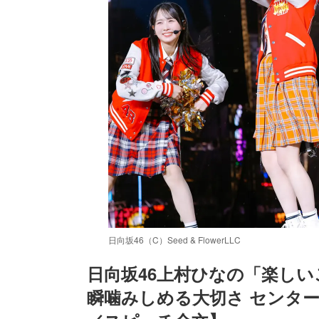
日向坂46（C）Seed & FlowerLLC
日向坂46上村ひなの「楽し
瞬噛みしめる大切さ センタ
/
Unmute