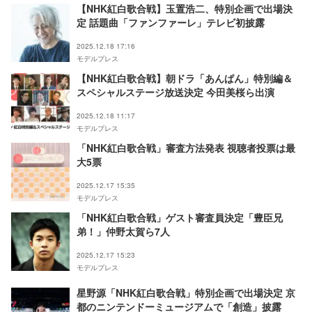
【NHK紅白歌合戦】玉置浩二、特別企画で出場決
定 話題曲「ファンファーレ」テレビ初披露
2025.12.18 17:16
モデルプレス
【NHK紅白歌合戦】朝ドラ「あんぱん」特別編＆
スペシャルステージ放送決定 今田美桜ら出演
2025.12.18 11:17
モデルプレス
「NHK紅白歌合戦」審査方法発表 視聴者投票は最
大5票
2025.12.17 15:35
モデルプレス
「NHK紅白歌合戦」ゲスト審査員決定「豊臣兄
弟！」仲野太賀ら7人
2025.12.17 15:23
モデルプレス
星野源「NHK紅白歌合戦」特別企画で出場決定 京
都のニンテンドーミュージアムで「創造」披露