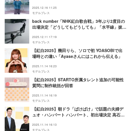
2025.12.16 11:25
モデルプレス
back number「NHK紅白歌合戦」3年ぶり2度目の
出場決定「どうしてもどうしても」「水平線」披露
【コメント】
2025.12.11 17:19
モデルプレス
【紅白2025】幾田りら、ソロで初 YOASOBIで出
場時との違い「Ayaseさんにはこれから伝える」
2025.11.14 16:23
モデルプレス
【紅白2025】STARTO所属タレント追加の可能性
質問に制作統括が回答
2025.11.14 16:19
モデルプレス
【紅白2025】朝ドラ「ばけばけ」で話題の夫婦デ
ュオ・ハンバート ハンバート、初出場決定 高石あ
かりらとの共演に期待にじませる
2025.11.14 16:13
モデルプレス