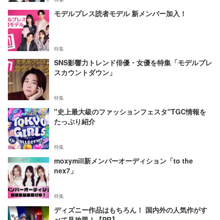
モデルプレス読者モデル 新メンバー加入！
特集
SNS影響力トレンド俳優・女優を特集「モデルプレ
スカウントダウン」
特集
"史上最大級のファッションフェスタ"TGC情報を
たっぷり紹介
特集
moxymill新メンバーオーディション「to the
nex7」
特集
ディズニー作品はもちろん！ 国内外の人気作がす
べて見放題！【PR】