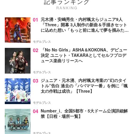
記事ランキング
RANKING
01
元木湧・安嶋秀生・内村颯太らジュニア9人
「Three」開幕 3人制作の新曲＆手描きセット
に込めた想い「もっと前に進んで夢を掴みた
い」【ゲネプロレポ】
モデルプレス
02
「No No Girls」ASHA＆KOKONA、デビュー
決定 ユニット・TAKARAとしてセルフプロデ
ュース楽曲リリースへ
モデルプレス
03
ジュニア・元木湧、内村颯太考案の“幻のタイ
トル”告白 過去の「パパママ一番」を例に「颯
太の作戦は成功」【Three】
モデルプレス
04
Number_i、全国5都市・5大ドーム公演詳細解
禁【日程・場所一覧】
モデルプレス