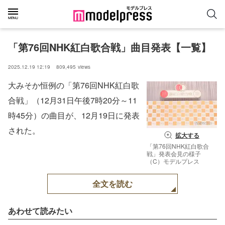
「第76回NHK紅白歌合戦」曲目発表【一覧】
2025.12.19 12:19
809,495
views
大みそか恒例の「第76回NHK紅白歌
合戦」（12月31日午後7時20分～11
時45分）の曲目が、12月19日に発表
された。
拡大する
「第76回NHK紅白歌合
戦」発表会見の様子
（C）モデルプレス
全文を読む
あわせて読みたい