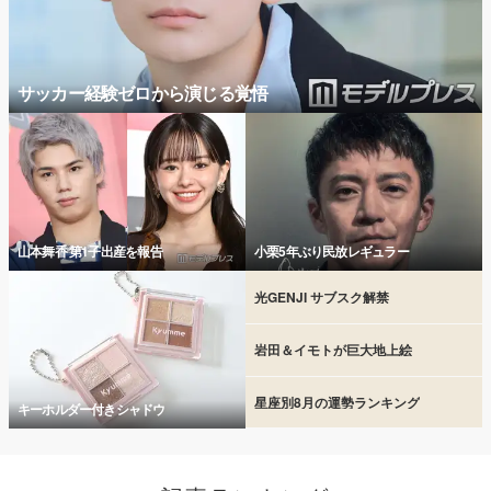
サッカー経験ゼロから演じる覚悟
山本舞香 第1子出産を報告
小栗5年ぶり民放レギュラー
光GENJI サブスク解禁
岩田＆イモトが巨大地上絵
星座別8月の運勢ランキング
キーホルダー付きシャドウ