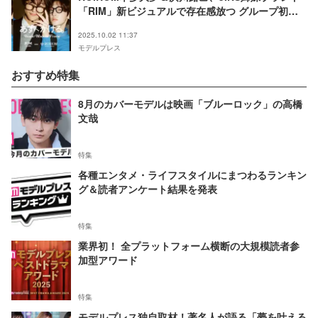
「RIM」新ビジュアルで存在感放つ グループ初の
冠ラジオ特番も決定
2025.10.02 11:37
モデルプレス
おすすめ特集
8月のカバーモデルは映画「ブルーロック」の高橋
文哉
特集
各種エンタメ・ライフスタイルにまつわるランキン
グ＆読者アンケート結果を発表
特集
業界初！ 全プラットフォーム横断の大規模読者参
加型アワード
特集
モデルプレス独自取材！著名人が語る「夢を叶える