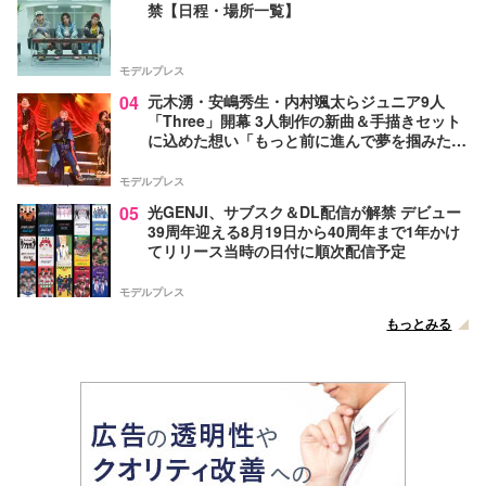
禁【日程・場所一覧】
モデルプレス
04
元木湧・安嶋秀生・内村颯太らジュニア9人
「Three」開幕 3人制作の新曲＆手描きセット
に込めた想い「もっと前に進んで夢を掴みた
い」【ゲネプロレポ】
モデルプレス
05
光GENJI、サブスク＆DL配信が解禁 デビュー
39周年迎える8月19日から40周年まで1年かけ
てリリース当時の日付に順次配信予定
モデルプレス
もっとみる