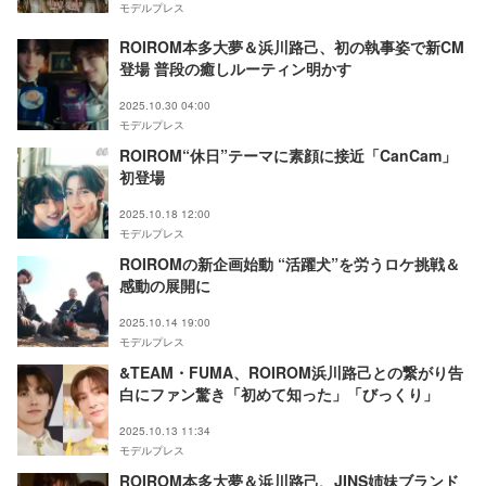
モデルプレス
ROIROM本多大夢＆浜川路己、初の執事姿で新CM
登場 普段の癒しルーティン明かす
2025.10.30 04:00
モデルプレス
ROIROM“休日”テーマに素顔に接近「CanCam」
初登場
2025.10.18 12:00
モデルプレス
ROIROMの新企画始動 “活躍犬”を労うロケ挑戦＆
感動の展開に
2025.10.14 19:00
モデルプレス
&TEAM・FUMA、ROIROM浜川路己との繋がり告
白にファン驚き「初めて知った」「びっくり」
2025.10.13 11:34
モデルプレス
ROIROM本多大夢＆浜川路己、JINS姉妹ブランド