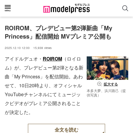
ROIROM、プレデビュー第2弾新曲「My 
Princess」配信開始 MVプレミア公開も
2025.12.10 12:00
15,938
views
アイドルデュオ・
ROIROM
（ロイロ
ム）が、プレデビュー第2弾となる新
曲「My Princess」を配信開始。あわ
拡大する
せて、10日20時より、オフィシャル
本多大夢、浜川路己（提
YouTubeチャンネルにてミュージッ
供写真）
クビデオがプレミア公開されること
が決定した。
全文を読む