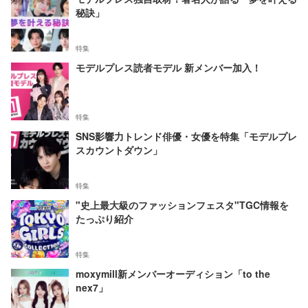
秘訣」
特集
モデルプレス読者モデル 新メンバー加入！
特集
SNS影響力トレンド俳優・女優を特集「モデルプレ
スカウントダウン」
特集
"史上最大級のファッションフェスタ"TGC情報を
たっぷり紹介
特集
moxymill新メンバーオーディション「to the
nex7」