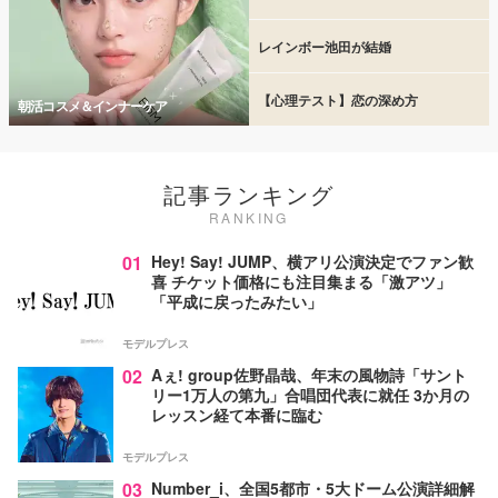
レインボー池田が結婚
【心理テスト】恋の深め方
朝活コスメ＆インナーケア
記事ランキング
RANKING
01
Hey! Say! JUMP、横アリ公演決定でファン歓
喜 チケット価格にも注目集まる「激アツ」
「平成に戻ったみたい」
モデルプレス
02
Aぇ! group佐野晶哉、年末の風物詩「サント
リー1万人の第九」合唱団代表に就任 3か月の
レッスン経て本番に臨む
モデルプレス
03
Number_i、全国5都市・5大ドーム公演詳細解