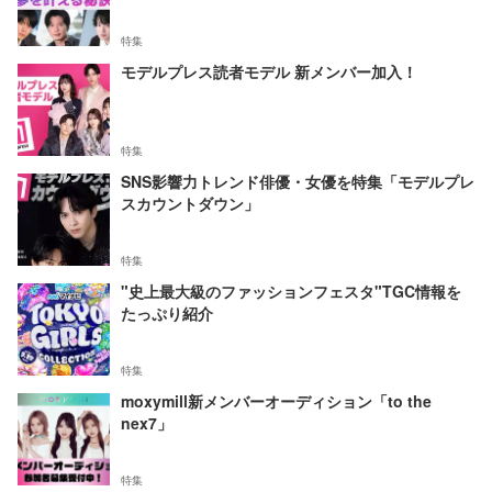
特集
モデルプレス読者モデル 新メンバー加入！
特集
SNS影響力トレンド俳優・女優を特集「モデルプレ
スカウントダウン」
特集
"史上最大級のファッションフェスタ"TGC情報を
たっぷり紹介
特集
moxymill新メンバーオーディション「to the
nex7」
特集