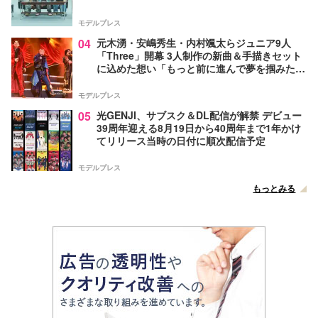
モデルプレス
04
元木湧・安嶋秀生・内村颯太らジュニア9人
「Three」開幕 3人制作の新曲＆手描きセット
に込めた想い「もっと前に進んで夢を掴みた
い」【ゲネプロレポ】
モデルプレス
05
光GENJI、サブスク＆DL配信が解禁 デビュー
39周年迎える8月19日から40周年まで1年かけ
てリリース当時の日付に順次配信予定
モデルプレス
もっとみる