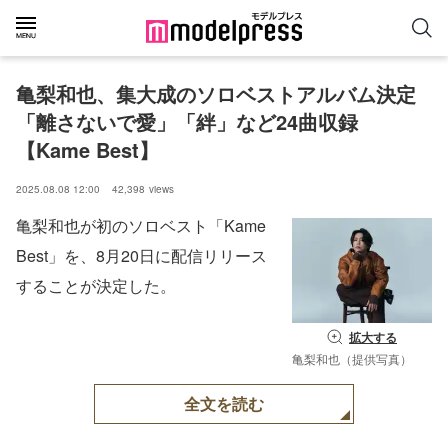
亀梨和也、集⼤成のソロベストアルバム決定
「離さないで愛」「絆」など24曲収録
【Kame Best】
2025.08.08 12:00
42,398
views
⻲梨和也が初のソロベスト「Kame
Best」を、8⽉20⽇に配信リリース
することが決定した。
拡大する
亀梨和也（提供写真）
全文を読む