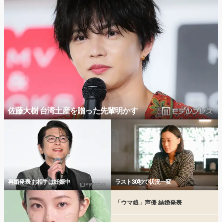
佐藤大樹 台湾土産を贈った先輩明かす
再婚発表 お相手は妊娠中
ラスト30秒で状況一変
「ウマ娘」声優 結婚発表