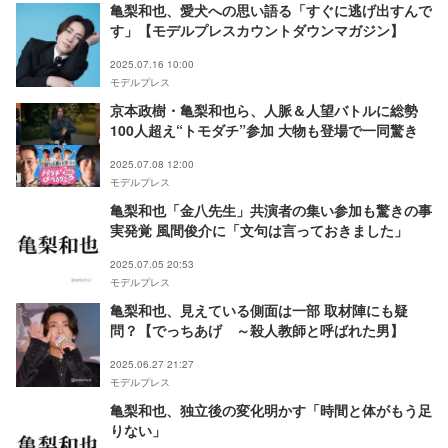
亀梨和也、愛犬への思い語る「すぐに逃げ出すんで
す」【モデルプレスカウントダウンマガジン】
2025.07.16 10:00
モデルプレス
京本政樹・亀梨和也ら、人脈＆人望バトルに総勢
100人超え“トモダチ”参加 大物も登場で一同驚き
2025.07.08 12:00
モデルプレス
亀梨和也「金八先生」共演者の集い参加も驚きの事
実発覚 風間俊介に「文句は言っておきました」
2025.07.05 20:53
モデルプレス
亀梨和也、見えている側面は一部 取材陣にも疑
問？【でっちあげ ～殺人教師と呼ばれた男】
2025.06.27 21:27
モデルプレス
亀梨和也、独立後の変化明かす「時間と体がもう足
りない」