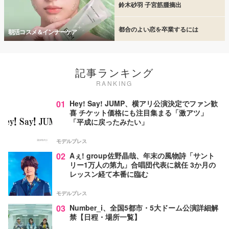
鈴木砂羽 子宮筋腫摘出
都合のよい恋を卒業するには
朝活コスメ＆インナーケア
記事ランキング
RANKING
01
Hey! Say! JUMP、横アリ公演決定でファン歓
喜 チケット価格にも注目集まる「激アツ」
「平成に戻ったみたい」
モデルプレス
02
Aぇ! group佐野晶哉、年末の風物詩「サント
リー1万人の第九」合唱団代表に就任 3か月の
レッスン経て本番に臨む
モデルプレス
03
Number_i、全国5都市・5大ドーム公演詳細解
禁【日程・場所一覧】