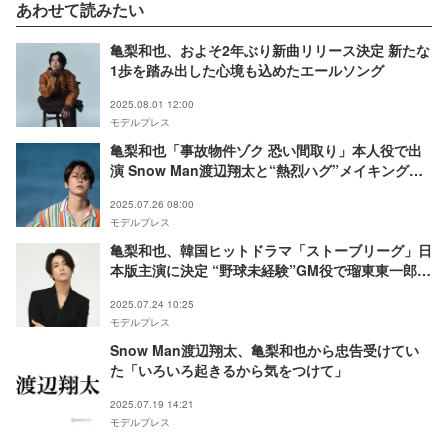
あわせて読みたい
亀梨和也、およそ2年ぶり新曲リリース決定 新たな
1歩を踏み出した⼼境も込めたエールソング
2025.08.01 12:00
モデルプレス
亀梨和也「事故物件ゾク 恐い間取り」本人役で出
演 Snow Man渡辺翔太と“熱烈ハグ”メイキングシ
ョットも解禁
2025.07.26 08:00
モデルプレス
亀梨和也、韓国ヒットドラマ「ストーブリーグ」日
本版主演に決定 “野球未経験”GM役で瑠東東一郎監
督と初タッグ
2025.07.24 10:25
モデルプレス
Snow Man渡辺翔太、亀梨和也から忠告受けてい
た「いろいろ起きるから気をつけて」
2025.07.19 14:21
モデルプレス