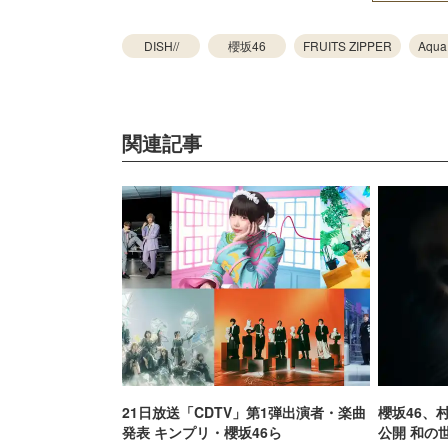
DISH//
櫻坂46
FRUITS ZIPPER
Aqua
関連記事
21日放送「CDTV」第1弾出演者・楽曲
櫻坂46、
発表 キンプリ・櫻坂46ら
公開 和の