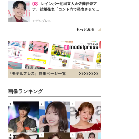
08
レインボー池田直人＆佐藤佳奈ア
ナ、結婚発表「コント内で発表させてい
ただきました」読売テレビ退社は生活拠
点変更のため
モデルプレス
もっとみる
画像ランキング
1
2
3
4
5
6