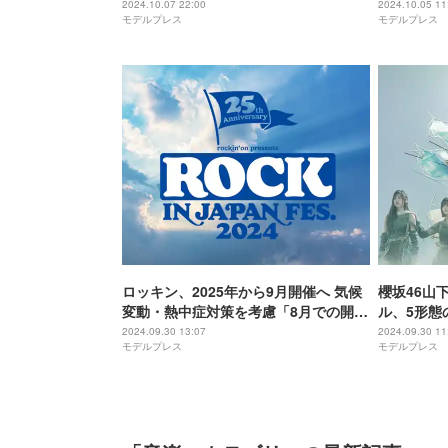
ダンス【僕
2024.10.07 22:00
2024.10.05 11
モデルプレス
モデルプレス
ロッキン、2025年から9月開催へ 気候
櫻坂46山
変動・熱中症対策を考慮「8月での開催
ル、5形態
を継続することは困難」【全文】
BACKS初セ
2024.09.30 13:07
2024.09.30 11
モデルプレス
モデルプレス
to come】