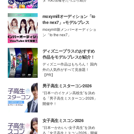
moxymillオーディション「to
the nex7」×モデルプレス
moxymill新メンバーオーディショ
ン「to the nex7」
ディズニープラスのおすすめ
作品をモデルプレスが紹介！
ディズニー作品はもちろん！ 国内
外の人気作がすべて見放題！
【PR】
男子高生ミスターコン2026
“日本一のイケメン高校生”を決め
る「男子高生ミスターコン2026」
開催中！
女子高生ミスコン2026
“日本一かわいい女子高生”を決め
る「女子高生ミスコン2026」開催