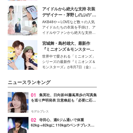
イベートでも仲良しで旅行好きな
アイドルから絶大な支持 衣装
モデル・愛甲ひかりさんと橋下美
好さんを迎えて本音で女子会トー
デザイナー・茅野しのぶの“可
ク。猛暑のお出かけを快適に過ご
愛い”を作る美学＜「シチズン
AKB48や＝LOVEなど数々の人気
すヒントや、2人が感動した夏の
クロスシー」インタビュー＞
アイドルたちの衣装を手掛け、ア
生理の新常識にも迫りました。
イドルやファンから絶大な支持を
得る、株式会社オサレカンパニー
宮城舞・島村雄大、最新作
取締役兼クリエイティブディレク
ター・茅野しのぶ。一人ひとりの
『ミニオンズ＆モンスター
個性に寄り添い、魅力を引き出す
ズ』の魅力熱弁 ハチャメチャ
世界中で愛される「ミニオンズ」
衣装作りは、多くの女性たちに勇
だけじゃない“友情と絆”に感
シリーズの最新作『ミニオンズ＆
気と自信を与え続けている。
動
モンスターズ』が8月7日（金）に
公開。モデルプレスでは、“大のミ
ニオン好き”という共通点を持つモ
ニュースランキング
デルの宮城舞と島村雄大の特別対
談をお届け！それぞれの視点か
ら、今作ならではの魅力や予想外
01
集英社、日向坂46藤嶌果歩の写真集
の感動をもたらす奥深いストーリ
を巡り声明発表 注意喚起も「必要に応じ
ーについて熱く語り合ってもらっ
て法的措置を含む対応を検討」
た。
モデルプレス
02
寺田心、週6ジム通いで体重
62kg→82kgに 110kgのベンチプレス持
ち上げる姿披露「胸板の厚みすごい」