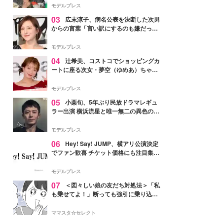
「かっこいい」と反響
モデルプレス
03
広末涼子、病名公表を決断した次男
からの言葉「言い訳にするのも嫌だっ
た」「言うべきか迷った」
モデルプレス
04
辻希美、コストコでショッピングカ
ートに座る次女・夢空（ゆめあ）ちゃん
の姿公開「乗りこなしてる感じが可愛す
ぎ」「成長を感じる」の声
モデルプレス
05
小栗旬、5年ぶり民放ドラマレギュ
ラー出演 横浜流星と唯一無二の異色のバ
ディで初共演【LOST10】
モデルプレス
06
Hey! Say! JUMP、横アリ公演決定
でファン歓喜 チケット価格にも注目集ま
る「激アツ」「平成に戻ったみたい」
モデルプレス
07
＜図々しい娘の友だち対処法＞「私
も乗せてよ！」断っても強引に乗り込ん
でくる友だち【第1話まんが】
ママスタ☆セレクト