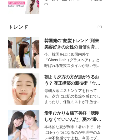
中！
トレンド
PR
韓国発の“艶髪トレンド”到来
美容好きの女性の自信を育む
「ヘアケア事情」って？
今、韓国をはじめ国内外で
「Glass Hair（グラスヘア）」と
呼ばれる艶髪スタイルが熱い視線
を集めています。メイクやファッ
朝より夕方の方が肌がうるお
ションの完成度を高めるベースと
して、“髪そのものの美しさ”に改
う？ 花王構築の新技術「ウォ
めて注目する人が増えている様
ーターキャプチャリングスキ
毎朝入念にスキンケアを行って
子。今回は、そんな憧れの艶やか
ン（捕水肌）」がスキンケア
も、夕方には肌の乾燥を感じてし
な髪を日常で叶える、美容好きの
の常識を変える予感
まったり、保湿ミストが手放せな
女性たちのヘアケア事情を紹介し
いという読者も多いのでは？そん
ます。
愛甲ひかり＆橋下美好「我慢
な美容の常識を大きく変える可能
性を秘めた、革新的な「Water
しなくていいんだ」夏の“暑さ
Capturing Skin（ウォーターキャ
対策”の新しい選択肢とは？
本格的な夏が到来！暑い中で、特
プチャリングスキン：捕水肌）」
にゆううつになるのが生理中のム
技術を、花王が構築した。
レや不快感ですよね。今回はプラ