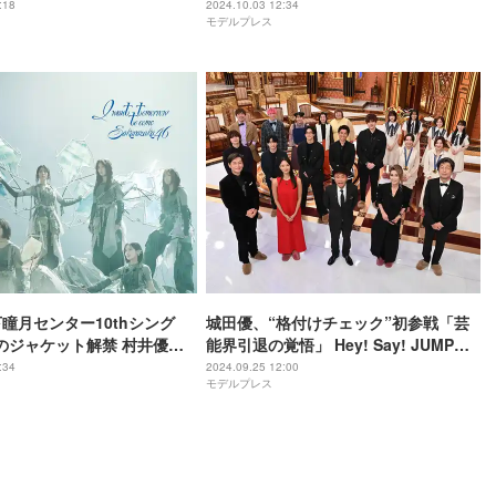
は僕を好きになれない】
曲制限で出演
:18
2024.10.03 12:34
モデルプレス
下瞳月センター10thシング
城田優、“格付けチェック”初参戦「芸
のジャケット解禁 村井優は
能界引退の覚悟」 Hey! Say! JUMP＆
ンター【I want tomorrow
櫻坂46らも登場
:34
2024.09.25 12:00
モデルプレス