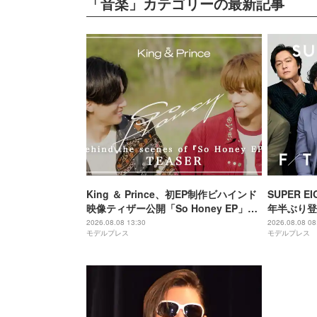
「音楽」カテゴリーの最新記事
King ＆ Prince、初EP制作ビハインド
SUPER EI
映像ティザー公開「So Honey EP」初
年半ぶり登
回限定盤B収録
撮り 令和
2026.08.08 13:30
2026.08.08 08
モデルプレス
モデルプレス
マ戦隊と特