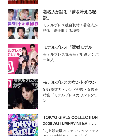
著名人が語る「夢を叶える秘
訣」
モデルプレス独自取材！著名人が
語る「夢を叶える秘訣」
モデルプレス「読者モデル」
モデルプレス読者モデル 新メンバ
ー加入！
モデルプレスカウントダウン
SNS影響力トレンド俳優・女優を
特集「モデルプレスカウントダウ
ン」
TOKYO GIRLS COLLECTION
2026 AUTUMN/WINTER × モ
デルプレス
"史上最大級のファッションフェス
タ"TGC情報をたっぷり紹介