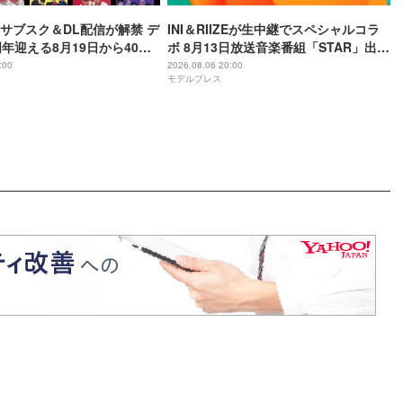
I、サブスク＆DL配信が解禁 デ
INI＆RIIZEが生中継でスペシャルコラ
周年迎える8月19日から40周
ボ 8月13日放送音楽番組「STAR」出演
かけてリリース当時の日付に
アーティスト発表
:00
2026.08.06 20:00
モデルプレス
定