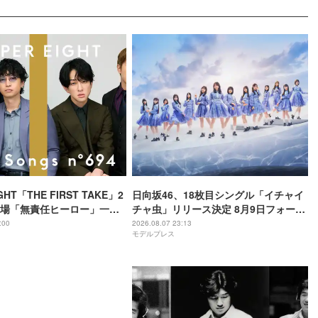
GHT「THE FIRST TAKE」2
日向坂46、18枚目シングル「イチャイ
場「無責任ヒーロー」一発
チャ虫」リリース決定 8月9日フォーメ
8年8月8日公開・THEイナズ
ーション発表へ
:00
2026.08.07 23:13
モデルプレス
別パフォーマンス