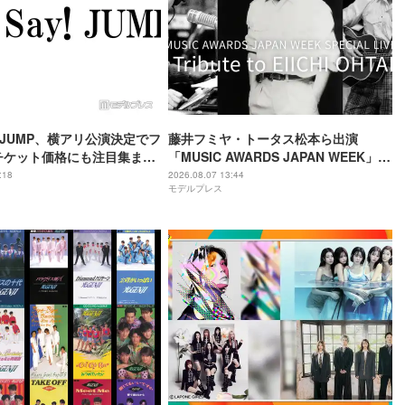
ay! JUMP、横アリ公演決定でフ
藤井フミヤ・トータス松本ら出演
チケット価格にも注目集まる
「MUSIC AWARDS JAPAN WEEK」人
「平成に戻ったみたい」
気2公演、Leminoで配信決定
:18
2026.08.07 13:44
モデルプレス