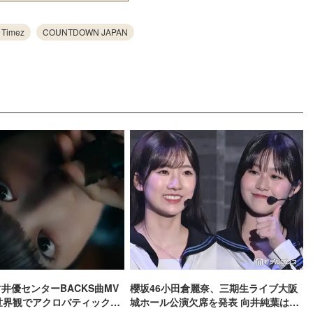
 Timez
COUNTDOWN JAPAN
村井優センターBACKS曲MV
櫻坂46小田倉麗奈、三期生ライブ大阪
世界観でアクロバティックに
城ホール公演欠席を発表 向井純葉は楽