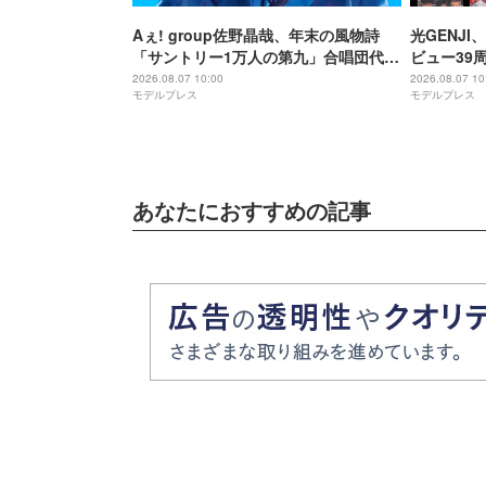
Aぇ! group佐野晶哉、年末の風物詩
光GENJ
「サントリー1万人の第九」合唱団代表
ビュー39
に就任 3か月のレッスン経て本番に臨
年まで1年
2026.08.07 10:00
2026.08.07 10
モデルプレス
モデルプレス
む
順次配信予
あなたにおすすめの記事