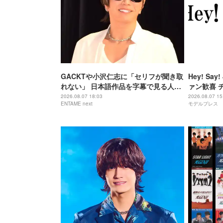
GACKTや小沢仁志に「セリフが聞き取
Hey! S
れない」 日本語作品を字幕で見る人が
ァン歓喜 
増えている背景
「激アツ」
2026.08.07 18:03
2026.08.07 15
ENTAME next
モデルプレス