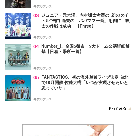
モデルプレス
03
ジュニア・元木湧、内村颯太考案の“幻のタイ
トル”告白 過去の「パパママ一番」を例に「颯
太の作戦は成功」【Three】
モデルプレス
04
Number_i、全国5都市・5大ドーム公演詳細解
禁【日程・場所一覧】
モデルプレス
05
FANTASTICS、初の海外単独ライブ決定 台北
で10月開催 佐藤大樹「いつか実現させたいと
思っていた」
モデルプレス
もっとみる