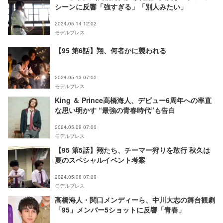
シーンに反響「強すぎる」「別人みたい」
2024.05.14 12:02
モデルプレス
【95 第6話】翔、何者かに襲われる
2024.05.13 07:00
モデルプレス
King ＆ Prince高橋海人、デビュー6周年への率直
な思い明かす “最強の青春時代”も告白
2024.05.09 07:00
モデルプレス
【95 第5話】翔たち、チーマー狩りを敢行 秋久は
夏のスペシャルイベント考案
2024.05.06 07:00
モデルプレス
高橋海人・関口メンディーら、中川大志の舞台観劇
「95」メンバー5ショットに反響「青春」