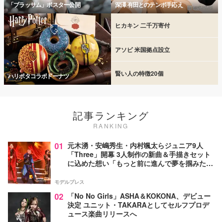
「ブラッサム」ポスター公開
深澤 有田とのテンポ手応え
ヒカキン 二千万寄付
アソビ 米国拠点設立
賢い人の特徴20個
ハリポタコラボドーナツ
記事ランキング
RANKING
01
元木湧・安嶋秀生・内村颯太らジュニア9人
「Three」開幕 3人制作の新曲＆手描きセット
に込めた想い「もっと前に進んで夢を掴みた
い」【ゲネプロレポ】
モデルプレス
02
「No No Girls」ASHA＆KOKONA、デビュー
決定 ユニット・TAKARAとしてセルフプロデ
ュース楽曲リリースへ