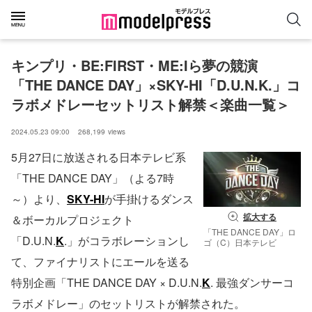
キンプリ・BE:FIRST・ME:Iら夢の競演
「THE DANCE DAY」×SKY-HI「D.U.N.K.」コ
ラボメドレーセットリスト解禁＜楽曲一覧＞
2024.05.23 09:00
268,199
views
5月27日に放送される日本テレビ系
「THE DANCE DAY」（よる7時
～）より、
SKY-HI
が手掛けるダンス
拡大する
＆ボーカルプロジェクト
「THE DANCE DAY」ロ
「D.U.N.
K
.」がコラボレーションし
ゴ（C）日本テレビ
て、ファイナリストにエールを送る
特別企画「THE DANCE DAY × D.U.N.
K
. 最強ダンサーコ
ラボメドレー」のセットリストが解禁された。