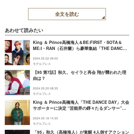
全文を読む
あわせて読みたい
King ＆ Prince高橋海人＆BE:FIRST・SOTA＆
ME:I・RAN（石井蘭）ら豪華集結「THE DANCE
DAY」×SKY-HI「D.U.N.K.」SPコラボ決定
2024.05.22 09:00
モデルプレス
【95 第7話】秋久、セイラと再会 翔が襲われた理
由は？
2024.05.20 08:35
モデルプレス
King ＆ Prince高橋海人「THE DANCE DAY」大会
サポーターに決定 “芸能界の錚々たるダンサー”と
SPパフォーマンス披露も
2024.05.18 14:30
モデルプレス
「95」秋久（高橋海人）が覚醒 4人倒すアクション