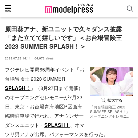
原田葵アナ、新ユニットで久々ダンス披露
「また立てて嬉しいです」＜お台場冒険王 
2023 SUMMER SPLASH！＞
2023.07.22 14:11
64,673
views
フジテレビ開局65周年イベント「お
台場冒険王 2023 SUMMER
SPLASH！
」（8月27日まで開催）
のオープニングセレモニーが7月22
拡大する
日、東京・お台場青海地区P区画海
「お台場冒険王 2023
SUMMER SPLASH！」
臨時駐車場で行われ、アナウンサー
オープニングセレモニー
に出席した原田葵（C）
ダンスユニット・
SPLASH！
、オマ
モデルプレス
ツリ男アナが出席。パフォーマンスを行った。