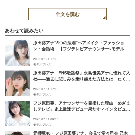
全文を読む
あわせて読みたい
原田葵アナ“5つの法則”ヘアメイク・ファッショ
ン・会話術…【フジテレビアナウンサー×モデルプ
レス連載】
2023.07.01 17:00
モデルプレス
原田葵アナ「FNS歌謡祭」永島優美アナに憧れて入
社――過去に悲しみを乗り越えた方法とは「たくさ
ん泣きました」【フジテレビ女性アナウンサー×モ
2023.07.01 17:00
デルプレス連載】
モデルプレス
フジ原田葵、アナウンサーを目指した理由「めざま
しテレビ」史上最速デビュー果たす＜インタビュー
＞
2023.07.01 06:00
モデルプレス
元櫻坂46・フジ原田葵アナ、会見で堂々司会 乃木