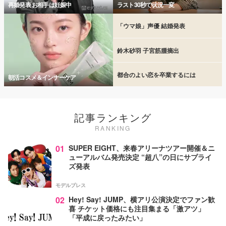
再婚発表 お相手は妊娠中
ラスト30秒で状況一変
「ウマ娘」声優 結婚発表
鈴木砂羽 子宮筋腫摘出
都合のよい恋を卒業するには
朝活コスメ＆インナーケア
記事ランキング
RANKING
01
SUPER EIGHT、来春アリーナツアー開催＆ニ
ューアルバム発売決定 “超八”の日にサプライ
ズ発表
モデルプレス
02
Hey! Say! JUMP、横アリ公演決定でファン歓
喜 チケット価格にも注目集まる「激アツ」
「平成に戻ったみたい」