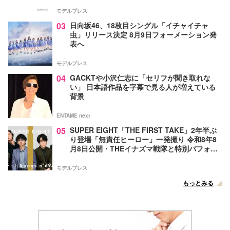
モデルプレス
03
日向坂46、18枚目シングル「イチャイチャ
虫」リリース決定 8月9日フォーメーション発
表へ
モデルプレス
04
GACKTや小沢仁志に「セリフが聞き取れな
い」 日本語作品を字幕で見る人が増えている
背景
ENTAME next
05
SUPER EIGHT「THE FIRST TAKE」2年半ぶ
り登場「無責任ヒーロー」一発撮り 令和8年8
月8日公開・THEイナズマ戦隊と特別パフォー
マンス
モデルプレス
もっとみる