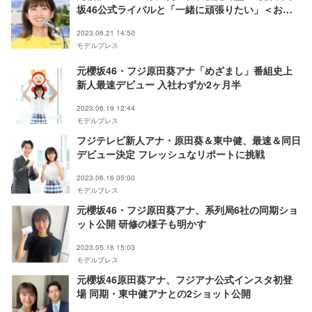
坂46公式ライバルと「一緒に頑張りたい」＜お台
場冒険王 2023 SUMMER SPLASH！＞
2023.06.21 14:50
モデルプレス
元櫻坂46・フジ原田葵アナ「めざまし」番組史上
新人最速デビュー 入社わずか2ヶ月半
2023.06.19 12:44
モデルプレス
フジテレビ新人アナ・原田葵＆東中健、最速＆同日
デビュー決定 フレッシュなリポートに挑戦
2023.06.16 05:00
モデルプレス
元櫻坂46・フジ原田葵アナ、系列局6社の同期ショ
ット公開 研修の様子も明かす
2023.05.16 15:03
モデルプレス
元櫻坂46原田葵アナ、フジアナ公式インスタ初登
場 同期・東中健アナとの2ショット公開