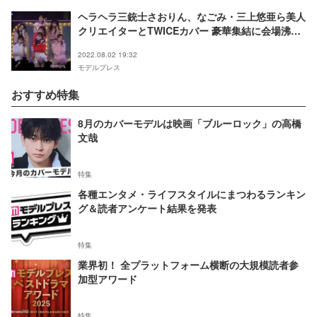
ヘラヘラ三銃士さおりん、なごみ・三上悠亜ら美人
クリエイターとTWICEカバー 豪華集結に会場沸く
＜ヘラヘラ三銃士 2ndコンサート 2022 夏 ～熱烈
2022.08.02 19:32
美々～＞
モデルプレス
おすすめ特集
8月のカバーモデルは映画「ブルーロック」の高橋
文哉
特集
各種エンタメ・ライフスタイルにまつわるランキン
グ＆読者アンケート結果を発表
特集
業界初！ 全プラットフォーム横断の大規模読者参
加型アワード
特集