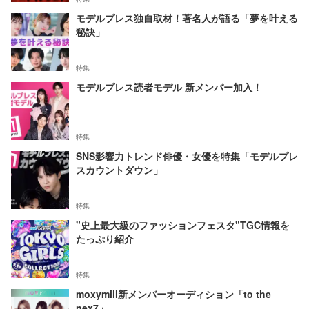
モデルプレス独自取材！著名人が語る「夢を叶える
秘訣」
特集
モデルプレス読者モデル 新メンバー加入！
特集
SNS影響力トレンド俳優・女優を特集「モデルプレ
スカウントダウン」
特集
"史上最大級のファッションフェスタ"TGC情報を
たっぷり紹介
特集
moxymill新メンバーオーディション「to the
nex7」