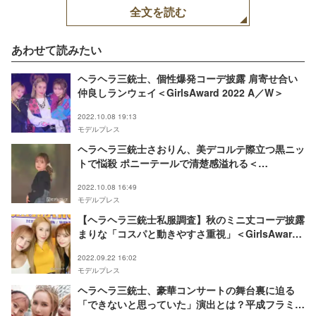
全文を読む
あわせて読みたい
ヘラヘラ三銃士、個性爆発コーデ披露 肩寄せ合い
仲良しランウェイ＜GirlsAward 2022 A／W＞
2022.10.08 19:13
モデルプレス
ヘラヘラ三銃士さおりん、美デコルテ際立つ黒ニッ
トで悩殺 ポニーテールで清楚感溢れる＜
GirlsAward 2022 A／W＞
2022.10.08 16:49
モデルプレス
【ヘラヘラ三銃士私服調査】秋のミニ丈コーデ披露
まりな「コスパと動きやすさ重視」＜GirlsAward
2022 A／Wフィッティング＞
2022.09.22 16:02
モデルプレス
ヘラヘラ三銃士、豪華コンサートの舞台裏に迫る
「できないと思っていた」演出とは？平成フラミン