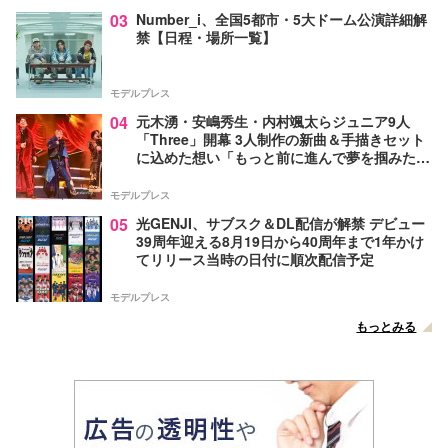
03
Number_i、全国5都市・5大ドーム公演詳細解
禁【日程・場所一覧】
モデルプレス
04
元木湧・安嶋秀生・内村颯太らジュニア9人
「Three」開幕 3人制作の新曲＆手描きセット
に込めた想い「もっと前に進んで夢を掴みた
い」【ゲネプロレポ】
モデルプレス
05
光GENJI、サブスク＆DL配信が解禁 デビュー
39周年迎える8月19日から40周年まで1年かけ
てリリース当時の日付に順次配信予定
モデルプレス
もっとみる