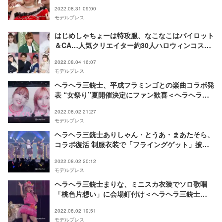
ゴとの新曲制作秘話も＜モデルプレスインタビュー
2022.08.31 09:00
＞
モデルプレス
はじめしゃちょーは特攻服、なこなこはパイロット
＆CA…人気クリエイター約30人ハロウィンコスで
「関コレ」豪華集結
2022.08.04 16:07
モデルプレス
ヘラヘラ三銃士、平成フラミンゴとの楽曲コラボ発
表 “女祭り”夏開催決定にファン歓喜＜ヘラヘラ三
銃士 2ndコンサート 2022 夏 ～熱烈美々～＞
2022.08.02 21:27
モデルプレス
ヘラヘラ三銃士ありしゃん・とうあ・まあたそら、
コラボ復活 制服衣装で「フライングゲット」披露
＜ヘラヘラ三銃士 2ndコンサート 2022 夏 ～熱烈
2022.08.02 20:12
美々～＞
モデルプレス
ヘラヘラ三銃士まりな、ミニスカ衣装でソロ歌唱
「桃色片想い」に会場釘付け＜ヘラヘラ三銃士
2ndコンサート 2022 夏 ～熱烈美々～＞
2022.08.02 19:51
モデルプレス