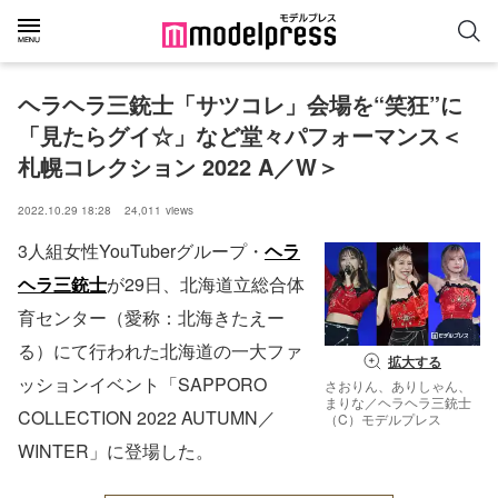
ヘラヘラ三銃士「サツコレ」会場を“笑狂”に
「見たらグイ☆」など堂々パフォーマンス＜
札幌コレクション 2022 A／W＞
2022.10.29 18:28
24,011
views
3人組女性YouTuberグループ・
ヘラ
ヘラ三銃士
が29日、北海道立総合体
育センター（愛称：北海きたえー
る）にて行われた北海道の一大ファ
拡大する
ッションイベント「SAPPORO
さおりん、ありしゃん、
まりな／ヘラヘラ三銃士
COLLECTION 2022 AUTUMN／
（C）モデルプレス
WINTER」に登場した。