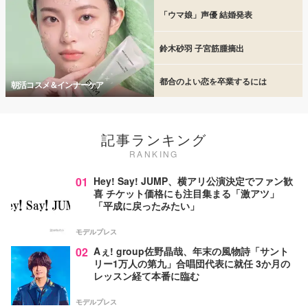
「ウマ娘」声優 結婚発表
鈴木砂羽 子宮筋腫摘出
都合のよい恋を卒業するには
朝活コスメ＆インナーケア
記事ランキング
RANKING
01
Hey! Say! JUMP、横アリ公演決定でファン歓
喜 チケット価格にも注目集まる「激アツ」
「平成に戻ったみたい」
モデルプレス
02
Aぇ! group佐野晶哉、年末の風物詩「サント
リー1万人の第九」合唱団代表に就任 3か月の
レッスン経て本番に臨む
モデルプレス