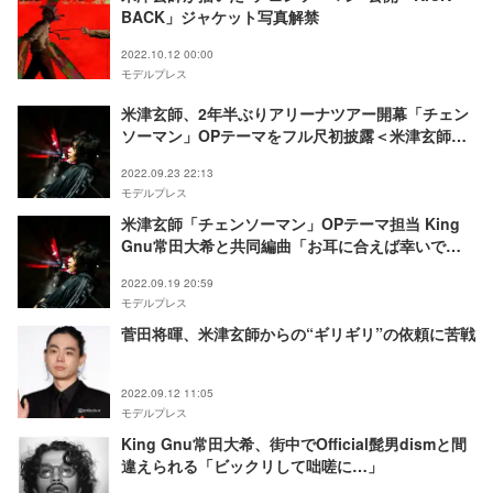
BACK」ジャケット写真解禁
2022.10.12 00:00
モデルプレス
米津玄師、2年半ぶりアリーナツアー開幕「チェン
ソーマン」OPテーマをフル尺初披露＜米津玄師
2022 TOUR／変身＞
2022.09.23 22:13
モデルプレス
米津玄師「チェンソーマン」OPテーマ担当 King
Gnu常田大希と共同編曲「お耳に合えば幸いで
す」＜本人コメント＞
2022.09.19 20:59
モデルプレス
菅田将暉、米津玄師からの“ギリギリ”の依頼に苦戦
2022.09.12 11:05
モデルプレス
King Gnu常田大希、街中でOfficial髭男dismと間
違えられる「ビックリして咄嗟に…」