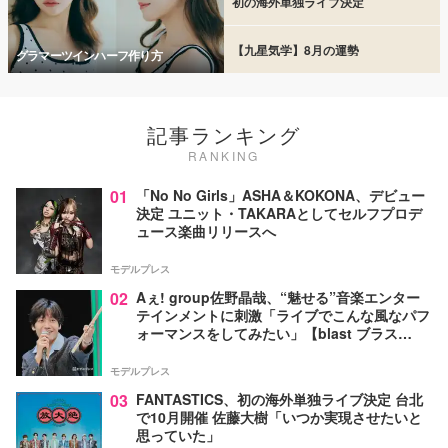
初の海外単独ライブ決定
【九星気学】8月の運勢
グラマーツインハーフ作り方
記事ランキング
RANKING
01
「No No Girls」ASHA＆KOKONA、デビュー
決定 ユニット・TAKARAとしてセルフプロデ
ュース楽曲リリースへ
モデルプレス
02
Aぇ! group佐野晶哉、“魅せる”音楽エンター
テインメントに刺激「ライブでこんな風なパフ
ォーマンスをしてみたい」【blast ブラス
ト！】
モデルプレス
03
FANTASTICS、初の海外単独ライブ決定 台北
で10月開催 佐藤大樹「いつか実現させたいと
思っていた」