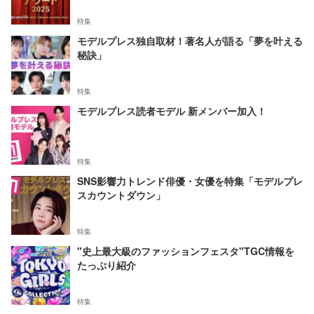
特集
モデルプレス独自取材！著名人が語る「夢を叶える
秘訣」
特集
モデルプレス読者モデル 新メンバー加入！
特集
SNS影響力トレンド俳優・女優を特集「モデルプレ
スカウントダウン」
特集
"史上最大級のファッションフェスタ"TGC情報を
たっぷり紹介
特集