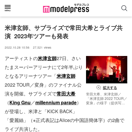
米津玄師、サプライズで常田大希とライブ共
演  2023年ツアーも発表
2022.10.28 10:56
27,521
views
アーティストの
米津玄師
27日、さい
たまスーパーアリーナにて2年半ぶり
となるアリーナツアー「
米津玄師
2022 TOUR／変身」のファイナル公
拡大する
演を開催。サプライズで
常田大希
常田大希、米津玄師／
「米津玄師 2022 TOUR／
（
King Gnu
／
millennium parade
）
変身」の様子（提供写
真）
が登場し、米津と「KICK BACK」
「愛麗絲」（※正式表記はAliceの中国語簡体字）の2曲で
ライブ共演した。