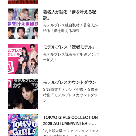
著名人が語る「夢を叶える秘
訣」
モデルプレス独自取材！著名人が
語る「夢を叶える秘訣」
モデルプレス「読者モデル」
モデルプレス読者モデル 新メンバ
ー加入！
モデルプレスカウントダウン
SNS影響力トレンド俳優・女優を
特集「モデルプレスカウントダウ
ン」
TOKYO GIRLS COLLECTION
2026 AUTUMN/WINTER × モ
デルプレス
"史上最大級のファッションフェス
タ"TGC情報をたっぷり紹介