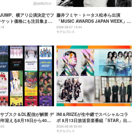
ay! JUMP、横アリ公演決定でフ
藤井フミヤ・トータス松本ら出演
チケット価格にも注目集まる
「MUSIC AWARDS JAPAN WEEK」人
「平成に戻ったみたい」
気2公演、Leminoで配信決定
:18
2026.08.07 13:44
モデルプレス
I、サブスク＆DL配信が解禁 デ
INI＆RIIZEが生中継でスペシャルコラ
周年迎える8月19日から40周
ボ 8月13日放送音楽番組「STAR」出演
かけてリリース当時の日付に
アーティスト発表
:00
2026.08.06 20:00
モデルプレス
定