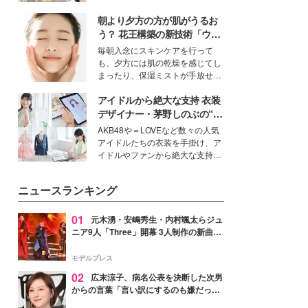
を集めています。メイクやファッ
朝より夕方の方が肌がうるお
ションの完成度を高めるベースと
して、“髪そのものの美しさ”に改
う？ 花王構築の新技術「ウォ
めて注目する人が増えている様
ーターキャプチャリングスキ
毎朝入念にスキンケアを行って
子。今回は、そんな憧れの艶やか
ン（捕水肌）」がスキンケア
も、夕方には肌の乾燥を感じてし
な髪を日常で叶える、美容好きの
の常識を変える予感
まったり、保湿ミストが手放せな
女性たちのヘアケア事情を紹介し
いという読者も多いのでは？そん
ます。
アイドルから絶大な支持 衣装
な美容の常識を大きく変える可能
性を秘めた、革新的な「Water
デザイナー・茅野しのぶの“可
Capturing Skin（ウォーターキャ
愛い”を作る美学＜「シチズン
AKB48や＝LOVEなど数々の人気
プチャリングスキン：捕水肌）」
クロスシー」インタビュー＞
アイドルたちの衣装を手掛け、ア
技術を、花王が構築した。
イドルやファンから絶大な支持を
得る、株式会社オサレカンパニー
取締役兼クリエイティブディレク
ニュースランキング
ター・茅野しのぶ。一人ひとりの
個性に寄り添い、魅力を引き出す
衣装作りは、多くの女性たちに勇
01
元木湧・安嶋秀生・内村颯太らジュ
気と自信を与え続けている。
ニア9人「Three」開幕 3人制作の新曲＆
手描きセットに込めた想い「もっと前に
進んで夢を掴みたい」【ゲネプロレポ】
モデルプレス
02
広末涼子、病名公表を決断した次男
からの言葉「言い訳にするのも嫌だっ
た」「言うべきか迷った」