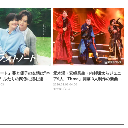
ート』葵と優子の友情は"本
元木湧・安嶋秀生・内村颯太らジュニ
？ ふたりの関係に潜む違和
ア9人「Three」開幕 3人制作の新曲＆
手描きセットに込めた想い「もっと前
:03
2026.08.06 04:00
モデルプレス
に進んで夢を掴みたい」【ゲネプロレ
ポ】