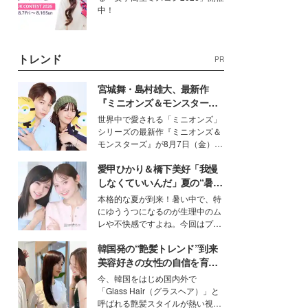
中！
トレンド
PR
宮城舞・島村雄大、最新作
『ミニオンズ＆モンスター
ズ』の魅力熱弁 ハチャメチャ
世界中で愛される「ミニオンズ」
だけじゃない“友情と絆”に感
シリーズの最新作『ミニオンズ＆
動
モンスターズ』が8月7日（金）に
公開。モデルプレスでは、“大のミ
愛甲ひかり＆橋下美好「我慢
ニオン好き”という共通点を持つモ
デルの宮城舞と島村雄大の特別対
しなくていいんだ」夏の“暑さ
談をお届け！それぞれの視点か
対策”の新しい選択肢とは？
本格的な夏が到来！暑い中で、特
ら、今作ならではの魅力や予想外
にゆううつになるのが生理中のム
の感動をもたらす奥深いストーリ
レや不快感ですよね。今回はプラ
ーについて熱く語り合ってもらっ
イベートでも仲良しで旅行好きな
た。
韓国発の“艶髪トレンド”到来
モデル・愛甲ひかりさんと橋下美
好さんを迎えて本音で女子会トー
美容好きの女性の自信を育む
ク。猛暑のお出かけを快適に過ご
「ヘアケア事情」って？
今、韓国をはじめ国内外で
すヒントや、2人が感動した夏の
「Glass Hair（グラスヘア）」と
生理の新常識にも迫りました。
呼ばれる艶髪スタイルが熱い視線