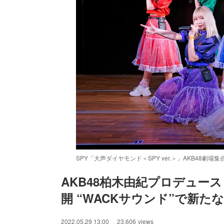
SPY「大声ダイヤモンド＜SPY ver.＞」AKB48劇
AKB48柏木由紀プロデュー
開 “WACKサウンド”で新た
/
Unmute
2022.05.29 13:00
23,606
views