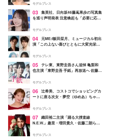
モデルプレス
03
集英社、日向坂46藤嶌果歩の写真集
を巡り声明発表 注意喚起も「必要に応じ
て法的措置を含む対応を検討」
モデルプレス
04
元ME:I飯田栞月、ミュージカル初出
演「この上ない喜びとともに大変光栄」
4年ぶり上演「ファントム」城田優らキ
ャスト発表
モデルプレス
05
テレ東、東野圭吾さん追悼 亀梨和
也主演「東野圭吾 手紙」再放送へ 佐藤隆
太・本田翼・中村倫也ら出演
モデルプレス
06
辻希美、コストコでショッピングカ
ートに座る次女・夢空（ゆめあ）ちゃん
の姿公開「乗りこなしてる感じが可愛す
ぎ」「成長を感じる」の声
モデルプレス
07
織田裕二主演「踊る大捜査線
N.E.W.」趣里・増田貴久・佐藤二朗ら新
メンバー紹介映像解禁 各キャラクター象
徴する“謎のキーワード”も
モデルプレス