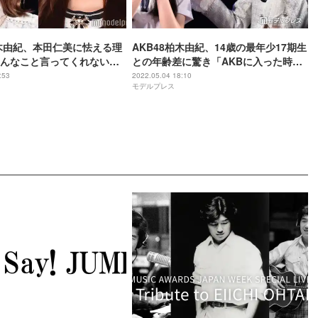
柏木由紀、本田仁美に怯える理
AKB48柏木由紀、14歳の最年少17期生
んなこと言ってくれない」
との年齢差に驚き「AKBに入った時に
す
まだ生まれていない子」「共通の会話
:53
2022.05.04 18:10
モデルプレス
を1個も見つけられてない」