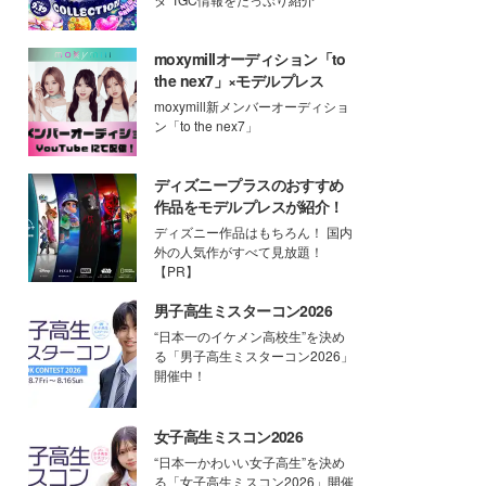
moxymillオーディション「to
the nex7」×モデルプレス
moxymill新メンバーオーディショ
ン「to the nex7」
ディズニープラスのおすすめ
作品をモデルプレスが紹介！
ディズニー作品はもちろん！ 国内
外の人気作がすべて見放題！
【PR】
男子高生ミスターコン2026
“日本一のイケメン高校生”を決め
る「男子高生ミスターコン2026」
開催中！
女子高生ミスコン2026
“日本一かわいい女子高生”を決め
る「女子高生ミスコン2026」開催