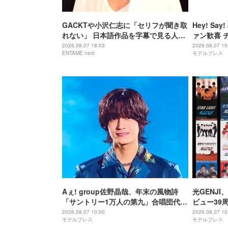
GACKTや小沢仁志に「セリフが聞き取
Hey! S
れない」 日本語作品を字幕で見る人が
ァン歓喜 
増えている背景
「激アツ」
2026.08.07 18:03
2026.08.07 15
ENTAME next
モデルプレス
Aぇ! group佐野晶哉、年末の風物詩
光GENJ
「サントリー1万人の第九」合唱団代表
ビュー39
に就任 3か月のレッスン経て本番に臨
年まで1年
2026.08.07 10:00
2026.08.07 10
モデルプレス
モデルプレス
む
順次配信予