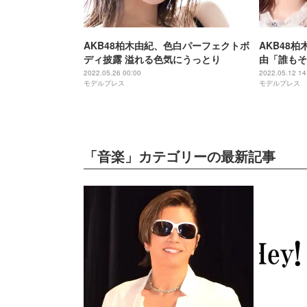
AKB48柏木由紀、色白パーフェクトボ
AKB48
ディ披露 溢れる色気にうっとり
由「誰もそ
感謝も明か
2022.05.26 00:00
2022.05.12 14
モデルプレス
モデルプレス
「音楽」カテゴリーの最新記事