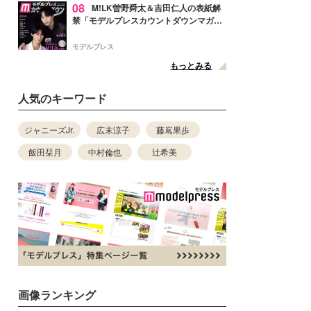
08
M!LK曽野舜太＆吉田仁人の表紙解
禁「モデルプレスカウントダウンマガジ
ン」巻頭に登場
モデルプレス
もっとみる
人気のキーワード
ジャニーズJr.
広末涼子
藤嶌果歩
飯田栞月
中村倫也
辻希美
画像ランキング