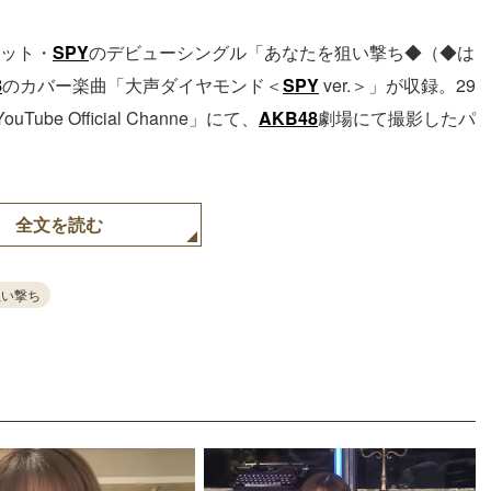
ット・
SPY
のデビューシングル「あなたを狙い撃ち◆（◆は
8
のカバー楽曲「大声ダイヤモンド＜
SPY
ver.＞」が収録。29
ouTube Official Channe」にて、
AKB48
劇場にて撮影したパ
全文を読む
狙い撃ち