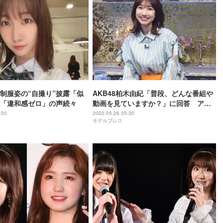
制服姿の“自撮り”披露「似
AKB48柏木由紀「普段、どんな番組や
「違和感ゼロ」の声続々
動画を見ていますか？」に回答 アイ
ドルならではの理由も
:30
2022.05.26 05:30
モデルプレス