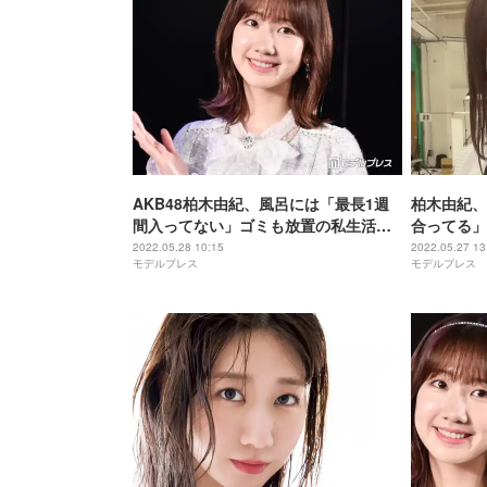
AKB48柏木由紀、風呂には「最長1週
柏木由紀、
間入ってない」ゴミも放置の私生活に
合ってる」
共演者驚き
2022.05.28 10:15
2022.05.27 13
モデルプレス
モデルプレス