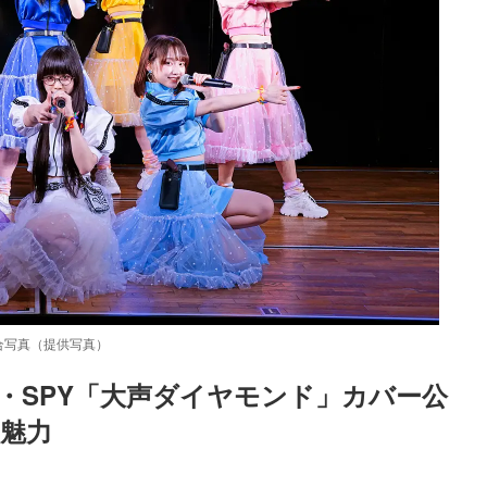
場集合写真（提供写真）
ス・SPY「大声ダイヤモンド」カバー公
な魅力
Loaded
:
83.55%