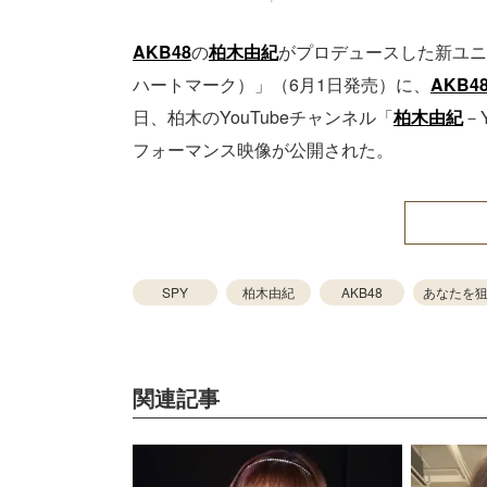
AKB48
の
柏木由紀
がプロデュースした新ユニ
ハートマーク）」（6月1日発売）に、
AKB4
日、柏木のYouTubeチャンネル「
柏木由紀
－Y
フォーマンス映像が公開された。
SPY
柏木由紀
AKB48
あなたを
関連記事