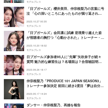
モデルプレス
「日プガールズ」櫻井美羽、仲宗根梨乃の言葉に号
泣 「心の深いところにあったものが掘り返され
た」
2023.10.27 00:35
モデルプレス
「日プガールズ」会田凛に試練 逆境乗り越えた姿
が視聴者の胸打つ「心動かされた」トレーナー・仲
宗根梨乃は涙
2023.10.20 18:02
モデルプレス
日プガールズ参加者95人に“先輩”矢吹奈子が続々
質問 魅力的な練習生は？名場面は？合宿秘話明ら
かに＜「PRODUCE 101 JAPAN THE GIRLS」記
2023.09.26 18:17
者会見＞
モデルプレス
仲宗根梨乃「PRODUCE 101 JAPAN SEASON3」
トレーナー参加決定 前回に続き2度目「夢は自分で
掴みに行くの」
2023.05.17 14:24
モデルプレス
ダンサー・仲宗根梨乃、再婚を報告