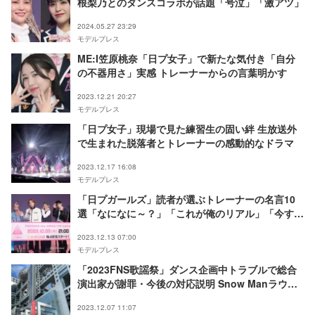
根梨乃とのダンスコラボが話題「号泣」「激アツ」
2024.05.27 23:29
モデルプレス
ME:I笠原桃奈「日プ女子」で新たな気付き「自分
の不器用さ」実感 トレーナーからの言葉明かす
2023.12.21 20:27
モデルプレス
「日プ女子」現場で見た練習生の固い絆 生放送外
で生まれた脱落者とトレーナーの感動的なドラマ
2023.12.17 16:08
モデルプレス
「日プガールズ」読者が選ぶトレーナーの名言10
選「なになに～？」「これが俺のリアル」「今すぐ
帰っていいよ」【モデルプレス国民的推しランキン
2023.12.13 07:00
グ】
モデルプレス
「2023FNS歌謡祭」ダンス企画中トラブルで総合
演出家が謝罪・今後の対応説明 Snow Manラウー
ル・JO1川尻蓮ら参加
2023.12.07 11:07