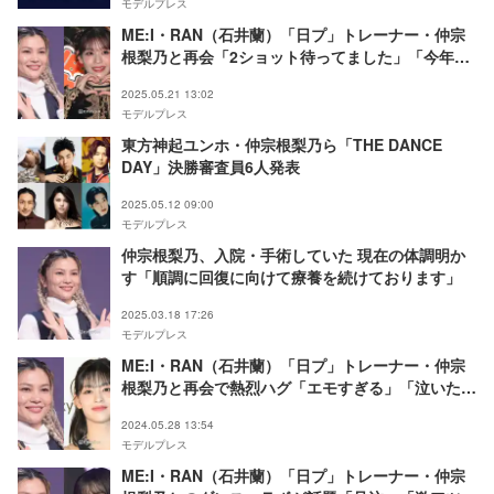
モデルプレス
ME:I・RAN（石井蘭）「日プ」トレーナー・仲宗
根梨乃と再会「2ショット待ってました」「今年も
最高だった」と反響
2025.05.21 13:02
モデルプレス
東方神起ユンホ・仲宗根梨乃ら「THE DANCE
DAY」決勝審査員6人発表
2025.05.12 09:00
モデルプレス
仲宗根梨乃、入院・手術していた 現在の体調明か
す「順調に回復に向けて療養を続けております」
2025.03.18 17:26
モデルプレス
ME:I・RAN（石井蘭）「日プ」トレーナー・仲宗
根梨乃と再会で熱烈ハグ「エモすぎる」「泣いた」
の声
2024.05.28 13:54
モデルプレス
ME:I・RAN（石井蘭）「日プ」トレーナー・仲宗