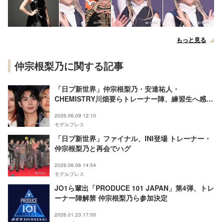
もっと見る
仲宗根梨乃に関する記事
「日プ新世界」仲宗根梨乃・安達祐人・
CHEMISTRY川畑要らトレーナー陣、練習生へ感謝
のメッセージ「いつでもDMして」「オレにとって
2026.06.09 12:10
宝物」
モデルプレス
「日プ新世界」ファイナル、INI登場 トレーナー・
仲宗根梨乃と再会でハグ
2026.06.06 14:54
モデルプレス
JO1ら輩出「PRODUCE 101 JAPAN」第4弾、トレ
ーナー陣解禁 仲宗根梨乃ら参加決定
2026.01.23 17:00