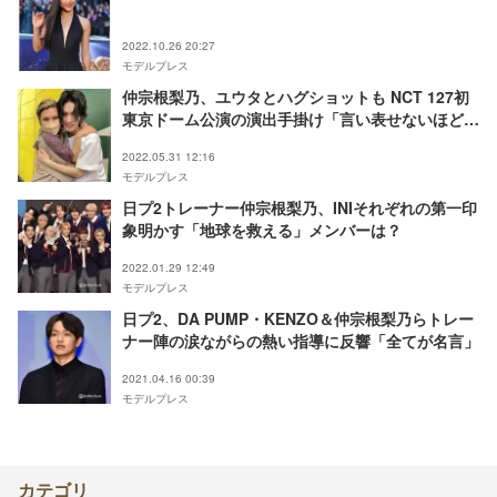
2022.10.26 20:27
モデルプレス
仲宗根梨乃、ユウタとハグショットも NCT 127初
東京ドーム公演の演出手掛け「言い表せないほど感
謝」
2022.05.31 12:16
モデルプレス
日プ2トレーナー仲宗根梨乃、INIそれぞれの第一印
象明かす「地球を救える」メンバーは？
2022.01.29 12:49
モデルプレス
日プ2、DA PUMP・KENZO＆仲宗根梨乃らトレー
ナー陣の涙ながらの熱い指導に反響「全てが名言」
2021.04.16 00:39
モデルプレス
カテゴリ