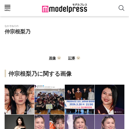
なかそねりの
仲宗根梨乃
画像
記事
仲宗根梨乃に関する画像