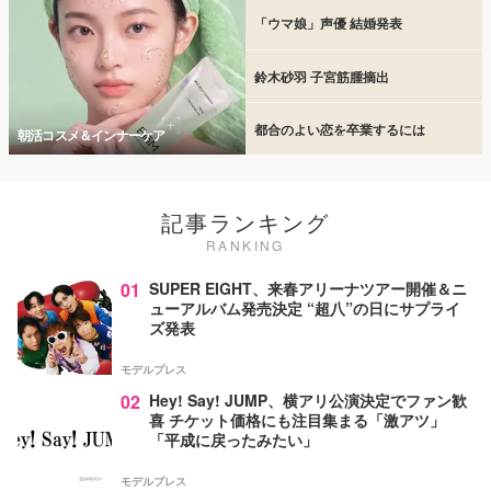
「ウマ娘」声優 結婚発表
鈴木砂羽 子宮筋腫摘出
都合のよい恋を卒業するには
朝活コスメ＆インナーケア
記事ランキング
RANKING
01
SUPER EIGHT、来春アリーナツアー開催＆ニ
ューアルバム発売決定 “超八”の日にサプライ
ズ発表
モデルプレス
02
Hey! Say! JUMP、横アリ公演決定でファン歓
喜 チケット価格にも注目集まる「激アツ」
「平成に戻ったみたい」
モデルプレス