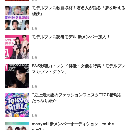
モデルプレス独自取材！著名人が語る「夢を叶える
秘訣」
特集
モデルプレス読者モデル 新メンバー加入！
特集
SNS影響力トレンド俳優・女優を特集「モデルプレ
スカウントダウン」
特集
"史上最大級のファッションフェスタ"TGC情報を
たっぷり紹介
特集
moxymill新メンバーオーディション「to the
nex7」