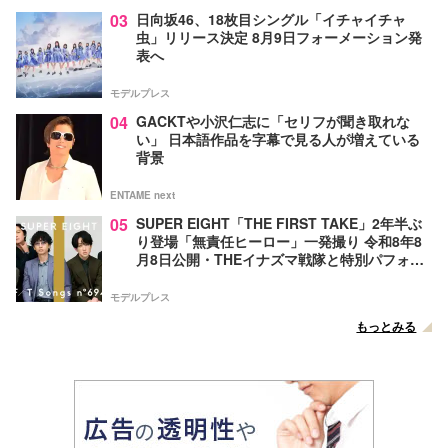
03
日向坂46、18枚目シングル「イチャイチャ
虫」リリース決定 8月9日フォーメーション発
表へ
モデルプレス
04
GACKTや小沢仁志に「セリフが聞き取れな
い」 日本語作品を字幕で見る人が増えている
背景
ENTAME next
05
SUPER EIGHT「THE FIRST TAKE」2年半ぶ
り登場「無責任ヒーロー」一発撮り 令和8年8
月8日公開・THEイナズマ戦隊と特別パフォー
マンス
モデルプレス
もっとみる