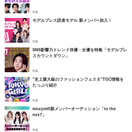
特集
モデルプレス読者モデル 新メンバー加入！
特集
SNS影響力トレンド俳優・女優を特集「モデルプレ
スカウントダウン」
特集
"史上最大級のファッションフェスタ"TGC情報を
たっぷり紹介
特集
moxymill新メンバーオーディション「to the
nex7」
特集