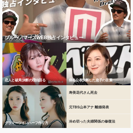
ブルーノマーズWEB独占インタビュー
恋人と破局 決断の理由語る
病名公表決断した息子の言葉
寿美花代さん死去
元TBS山本アナ 離婚発表
冷め切った夫婦関係の修復法
グラマーツインハーフ作り方