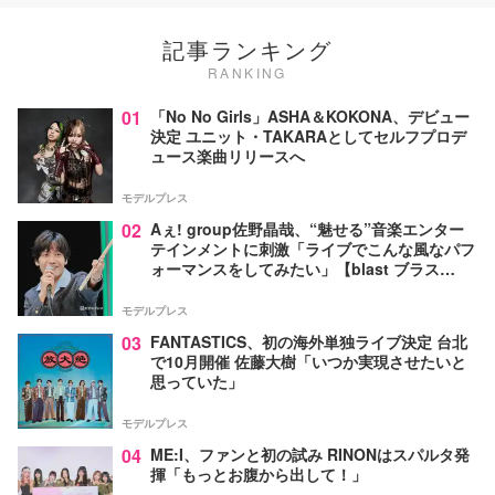
記事ランキング
RANKING
01
「No No Girls」ASHA＆KOKONA、デビュー
決定 ユニット・TAKARAとしてセルフプロデ
ュース楽曲リリースへ
モデルプレス
02
Aぇ! group佐野晶哉、“魅せる”音楽エンター
テインメントに刺激「ライブでこんな風なパフ
ォーマンスをしてみたい」【blast ブラス
ト！】
モデルプレス
03
FANTASTICS、初の海外単独ライブ決定 台北
で10月開催 佐藤大樹「いつか実現させたいと
思っていた」
モデルプレス
04
ME:I、ファンと初の試み RINONはスパルタ発
揮「もっとお腹から出して！」