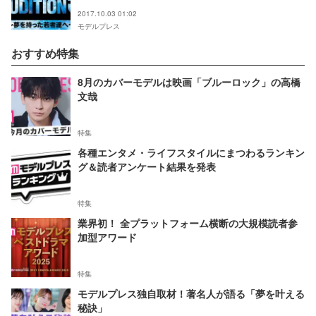
果まとめ＞
2017.10.03 01:02
モデルプレス
おすすめ特集
8月のカバーモデルは映画「ブルーロック」の高橋
文哉
特集
各種エンタメ・ライフスタイルにまつわるランキン
グ＆読者アンケート結果を発表
特集
業界初！ 全プラットフォーム横断の大規模読者参
加型アワード
特集
モデルプレス独自取材！著名人が語る「夢を叶える
秘訣」