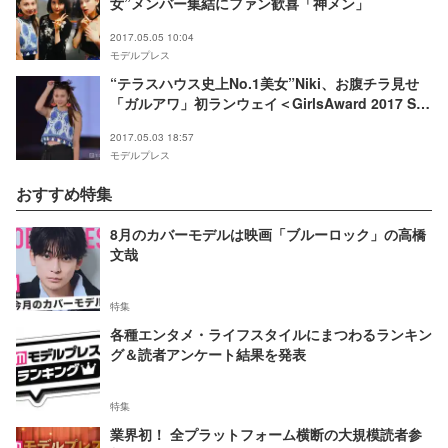
女”メンバー集結にファン歓喜「神メン」
2017.05.05 10:04
モデルプレス
“テラスハウス史上No.1美女”Niki、お腹チラ見せ
「ガルアワ」初ランウェイ＜GirlsAward 2017 S／
S＞
2017.05.03 18:57
モデルプレス
おすすめ特集
8月のカバーモデルは映画「ブルーロック」の高橋
文哉
特集
各種エンタメ・ライフスタイルにまつわるランキン
グ＆読者アンケート結果を発表
特集
業界初！ 全プラットフォーム横断の大規模読者参