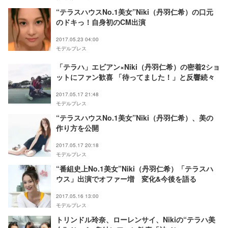
“テラスハウスNo.1美女”Niki（丹羽仁希）の口元
のドキっ！自身初のCM出演
2017.05.23 04:00
モデルプレス
「テラハ」エビアン×Niki（丹羽仁希）の密着2ショ
ットにファン歓喜 「待ってました！」と反響続々
2017.05.17 21:48
モデルプレス
“テラスハウスNo.1美女”Niki（丹羽仁希）、美の
作り方を公開
2017.05.17 20:18
モデルプレス
“番組史上No.1美女”Niki（丹羽仁希）「テラスハ
ウス」出演でオファー増 変化&今後を語る
2017.05.16 13:00
モデルプレス
トリンドル玲奈、ローレンサイ、Nikiの“テラハ美