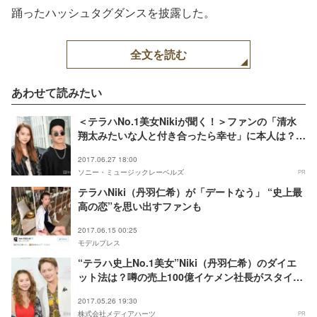
踊ったハッシュタグダンスを披露した。
全文を読む
あわせて読みたい
＜テラハNo.1美女Nikiが聞く！＞ファンの「清水
翔太みたいな人と付き合ったら幸せ」に本人は？恋
愛もテラハも語り尽くす
2017.06.27 18:00
ソニー・ミュージックレーベルズ
PR
テラハNiki（丹羽仁希）が「デートなう」 “史上最
高の恋”を思い出すファンも
2017.06.15 00:25
モデルプレス
“テラハ史上No.1美女”Niki（丹羽仁希）のダイエ
ット法は？噂の売上100億イケメン社長がスタイル
の秘訣に迫る
2017.05.26 19:30
株式会社メディアハーツ
PR