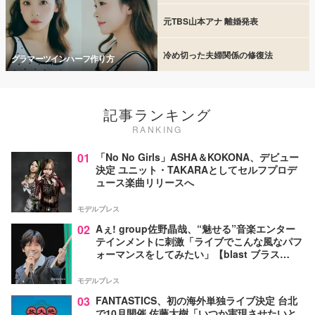
元TBS山本アナ 離婚発表
冷め切った夫婦関係の修復法
グラマーツインハーフ作り方
記事ランキング
RANKING
01
「No No Girls」ASHA＆KOKONA、デビュー
決定 ユニット・TAKARAとしてセルフプロデ
ュース楽曲リリースへ
モデルプレス
02
Aぇ! group佐野晶哉、“魅せる”音楽エンター
テインメントに刺激「ライブでこんな風なパフ
ォーマンスをしてみたい」【blast ブラス
ト！】
モデルプレス
03
FANTASTICS、初の海外単独ライブ決定 台北
で10月開催 佐藤大樹「いつか実現させたいと