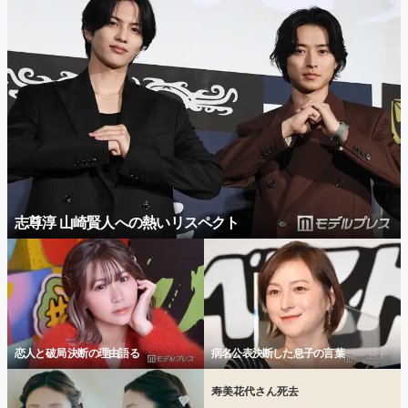
志尊淳 山崎賢人への熱いリスペクト
恋人と破局 決断の理由語る
病名公表決断した息子の言葉
寿美花代さん死去