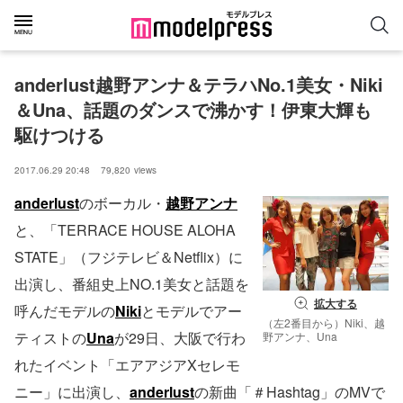
anderlust越野アンナ＆テラハNo.1美女・Niki
＆Una、話題のダンスで沸かす！伊東大輝も
駆けつける
2017.06.29 20:48
79,820
views
anderlust
のボーカル・
越野アンナ
と、「TERRACE HOUSE ALOHA
STATE」（フジテレビ＆Netflix）に
出演し、番組史上NO.1美女と話題を
拡大する
呼んだモデルの
Niki
とモデルでアー
（左2番目から）Niki、越
ティストの
Una
が29日、大阪で行わ
野アンナ、Una
れたイベント「エアアジアXセレモ
ニー」に出演し、
anderlust
の新曲「＃Hashtag」のMVで