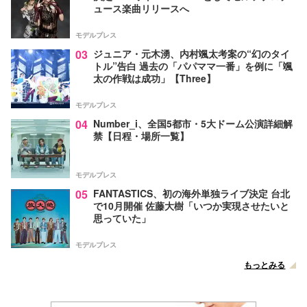
ュース楽曲リリースへ
モデルプレス
03
ジュニア・元木湧、内村颯太考案の“幻のタイ
トル”告白 過去の「パパママ一番」を例に「颯
太の作戦は成功」【Three】
モデルプレス
04
Number_i、全国5都市・5大ドーム公演詳細解
禁【日程・場所一覧】
モデルプレス
05
FANTASTICS、初の海外単独ライブ決定 台北
で10月開催 佐藤大樹「いつか実現させたいと
思っていた」
モデルプレス
もっとみる