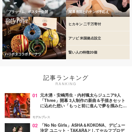
「ブラッサム」ポスター公開
深澤 有田とのテンポ手応え
ヒカキン 二千万寄付
アソビ 米国拠点設立
賢い人の特徴20個
ハリポタコラボドーナツ
記事ランキング
RANKING
01
元木湧・安嶋秀生・内村颯太らジュニア9人
「Three」開幕 3人制作の新曲＆手描きセット
に込めた想い「もっと前に進んで夢を掴みた
い」【ゲネプロレポ】
モデルプレス
02
「No No Girls」ASHA＆KOKONA、デビュー
決定 ユニット・TAKARAとしてセルフプロデ