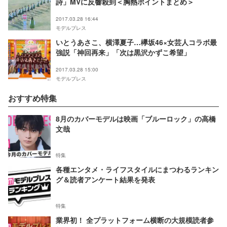
詩」MVに反響殺到＜胸熱ポイントまとめ＞
2017.03.28 16:44
モデルプレス
いとうあさこ、横澤夏子…欅坂46×女芸人コラボ最
強説「神回再来」「次は黒沢かずこ希望」
2017.03.28 15:00
モデルプレス
おすすめ特集
8月のカバーモデルは映画「ブルーロック」の高橋
文哉
特集
各種エンタメ・ライフスタイルにまつわるランキン
グ＆読者アンケート結果を発表
特集
業界初！ 全プラットフォーム横断の大規模読者参