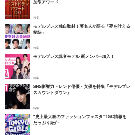
加型アワード
特集
モデルプレス独自取材！著名人が語る「夢を叶える
秘訣」
特集
モデルプレス読者モデル 新メンバー加入！
特集
SNS影響力トレンド俳優・女優を特集「モデルプレ
スカウントダウン」
特集
"史上最大級のファッションフェスタ"TGC情報を
たっぷり紹介