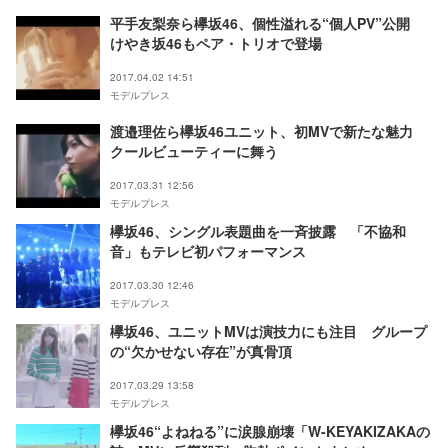
平手友梨奈ら欅坂46、個性溢れる“個人PV”公開
けやき坂46もペア・トリオで登場
2017.04.02 14:51
モデルプレス
渡邉理佐ら欅坂46ユニット、初MVで新たな魅力
クールビューティーに舞う
2017.03.31 12:56
モデルプレス
欅坂46、シングル表題曲を一斉披露 「不協和
音」もテレビ初パフォーマンス
2017.03.30 12:46
モデルプレス
欅坂46、ユニットMVは演技力にも注目 グループ
の“欠かせない存在”が真骨頂
2017.03.29 13:58
モデルプレス
欅坂46“よねねる”に涙腺崩壊「W-KEYAKIZAKAの