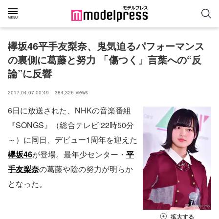
欅坂46平手友梨奈、鬼気迫るパフォーマンス
の裏側に葛藤と努力 「傷つく」言葉への“反
論”に反響
2017.04.07 00:49
384,326
views
6日に放送された、NHKの音楽番組
『SONGS』（総合テレビ 22時50分
～）に同日、デビュー1周年を迎えた
欅坂46
が登場。最年少センター・
平
手友梨奈
の葛藤や陰の努力が明らか
となった。
拡大する