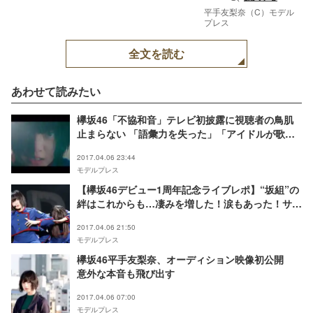
平手友梨奈（C）モデル
プレス
全文を読む
あわせて読みたい
欅坂46「不協和音」テレビ初披露に視聴者の鳥肌
止まらない 「語彙力を失った」「アイドルが歌う
歌じゃない」
2017.04.06 23:44
モデルプレス
【欅坂46デビュー1周年記念ライブレポ】“坂組”の
絆はこれからも…凄みを増した！涙もあった！サプ
ライズ発表も＜セットリスト＞
2017.04.06 21:50
モデルプレス
欅坂46平手友梨奈、オーディション映像初公開
意外な本音も飛び出す
2017.04.06 07:00
モデルプレス