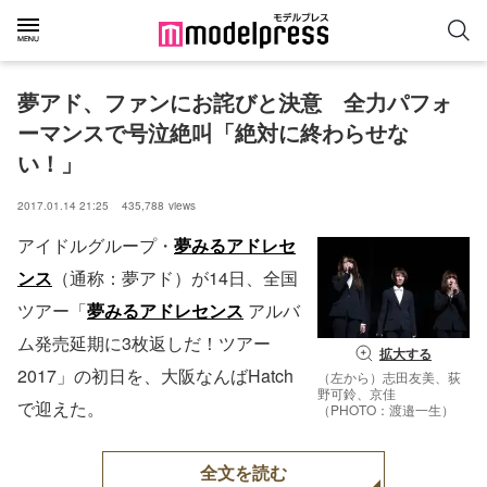
夢アド、ファンにお詫びと決意　全力パフォ
ーマンスで号泣絶叫「絶対に終わらせな
い！」
2017.01.14 21:25
435,788
views
アイドルグループ・
夢みるアドレセ
ンス
（通称：夢アド）が14日、全国
ツアー「
夢みるアドレセンス
アルバ
ム発売延期に3枚返しだ！ツアー
拡大する
2017」の初日を、大阪なんばHatch
（左から）志田友美、荻
野可鈴、京佳
で迎えた。
（PHOTO：渡邉一生）
全文を読む