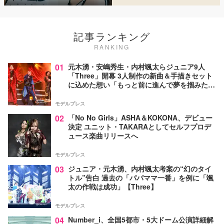
記事ランキング
RANKING
01
元木湧・安嶋秀生・内村颯太らジュニア9人
「Three」開幕 3人制作の新曲＆手描きセット
に込めた想い「もっと前に進んで夢を掴みた
い」【ゲネプロレポ】
モデルプレス
02
「No No Girls」ASHA＆KOKONA、デビュー
決定 ユニット・TAKARAとしてセルフプロデ
ュース楽曲リリースへ
モデルプレス
03
ジュニア・元木湧、内村颯太考案の“幻のタイ
トル”告白 過去の「パパママ一番」を例に「颯
太の作戦は成功」【Three】
モデルプレス
04
Number_i、全国5都市・5大ドーム公演詳細解