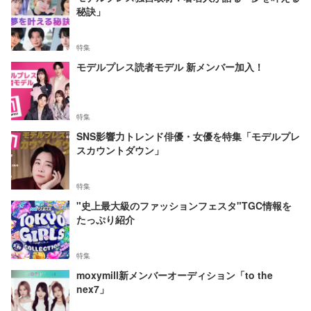
秘訣」
特集
モデルプレス読者モデル 新メンバー加入！
特集
SNS影響力トレンド俳優・女優を特集「モデルプレ
スカウントダウン」
特集
"史上最大級のファッションフェスタ"TGC情報を
たっぷり紹介
特集
moxymill新メンバーオーディション「to the
nex7」