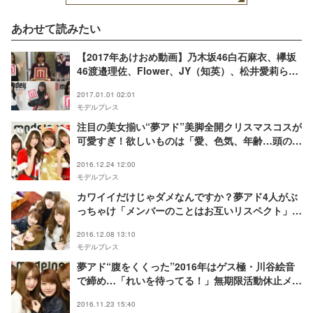
あわせて読みたい
【2017年あけおめ動画】乃木坂46白石麻衣、欅坂
46渡邉理佐、Flower、JY（知英）、松井愛莉らか
ら新年のメッセージ！
2017.01.01 02:01
モデルプレス
注目の美女揃い“夢アド”美脚全開クリスマスコスが
可愛すぎ！欲しいものは「愛、色気、年齢…頭のネ
ジ」ガールズトークが止まらない
2016.12.24 12:00
モデルプレス
カワイイだけじゃダメなんですか？夢アド4人がぶ
っちゃけ「メンバーのことはお互いリスペクト」
「自分が可愛いとしか思っていない顔」…
2016.12.08 13:10
モデルプレス
夢アド“腹をくくった”2016年はゲス極・川谷絵音
で締め…「れいを待ってる！」無期限活動休止メン
バーにメッセージも＜モデルプレスインタビュー＞
2016.11.23 15:40