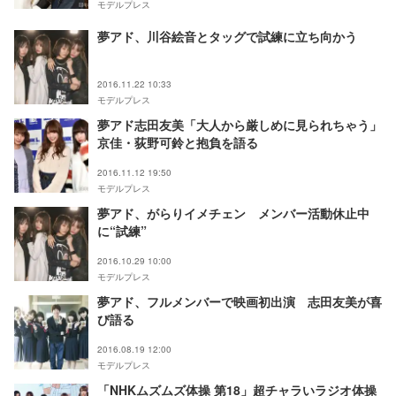
モデルプレス
夢アド、川谷絵音とタッグで試練に立ち向かう
2016.11.22 10:33
モデルプレス
夢アド志田友美「大人から厳しめに見られちゃう」
京佳・荻野可鈴と抱負を語る
2016.11.12 19:50
モデルプレス
夢アド、がらりイメチェン メンバー活動休止中
に“試練”
2016.10.29 10:00
モデルプレス
夢アド、フルメンバーで映画初出演 志田友美が喜
び語る
2016.08.19 12:00
モデルプレス
「NHKムズムズ体操 第18」超チャラいラジオ体操