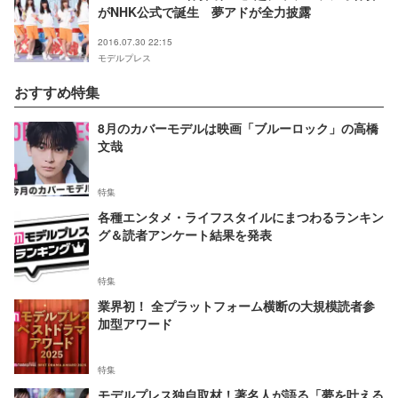
がNHK公式で誕生 夢アドが全力披露
2016.07.30 22:15
モデルプレス
おすすめ特集
8月のカバーモデルは映画「ブルーロック」の高橋
文哉
特集
各種エンタメ・ライフスタイルにまつわるランキン
グ＆読者アンケート結果を発表
特集
業界初！ 全プラットフォーム横断の大規模読者参
加型アワード
特集
モデルプレス独自取材！著名人が語る「夢を叶える