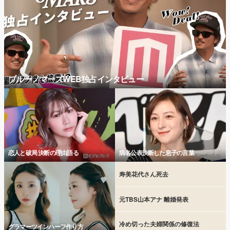
ブルーノマーズWEB独占インタビュー
恋人と破局 決断の理由語る
病名公表決断した息子の言葉
寿美花代さん死去
元TBS山本アナ 離婚発表
冷め切った夫婦関係の修復法
グラマーツインハーフ作り方