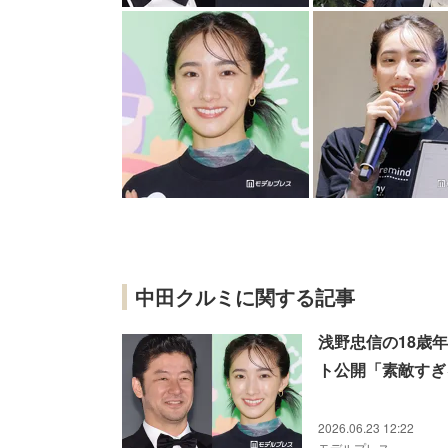
中田クルミに関する記事
浅野忠信の18歳
ト公開「素敵すぎ
2026.06.23 12:22
モデルプレス