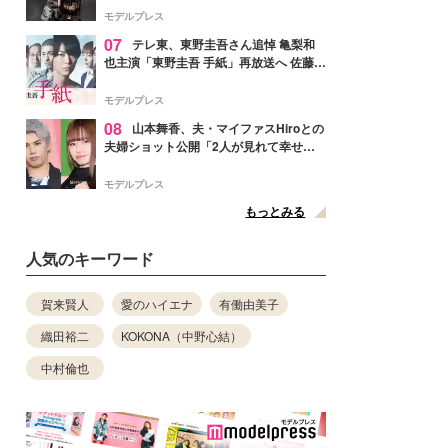
リリースへ
モデルプレス
07
テレ東、東野圭吾さん追悼 亀梨和
也主演「東野圭吾 手紙」再放送へ 佐藤隆
太・本田翼・中村倫也ら出演
モデルプレス
08
山本舞香、夫・マイファスHiroとの
夫婦ショット公開「2人が見れて幸せ」
「仲の良さが伝わってくる」と反響
モデルプレス
もっとみる
人気のキーワード
賀来賢人
愛のハイエナ
有働由美子
織田裕二
KOKONA（中野心結）
中村倫也