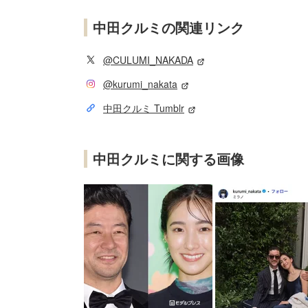
中田クルミの関連リンク
@CULUMI_NAKADA
@kurumi_nakata
中田クルミ Tumblr
中田クルミに関する画像