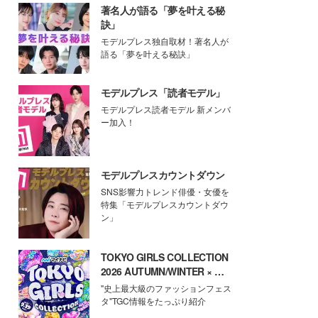
著名人が語る「夢を叶える秘
訣」
モデルプレス独自取材！著名人が
語る「夢を叶える秘訣」
モデルプレス「読者モデル」
モデルプレス読者モデル 新メンバ
ー加入！
モデルプレスカウントダウン
SNS影響力トレンド俳優・女優を
特集「モデルプレスカウントダウ
ン」
TOKYO GIRLS COLLECTION
2026 AUTUMN/WINTER × モ
デルプレス
"史上最大級のファッションフェス
タ"TGC情報をたっぷり紹介