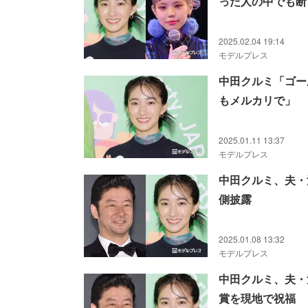
った人の中でも断
2025.02.04 19:14
モデルプレス
中田クルミ「ゴー
もメルカリで」
2025.01.11 13:37
モデルプレス
中田クルミ、夫・
側披露
2025.01.08 13:32
モデルプレス
中田クルミ、夫・
賞を現地で祝福