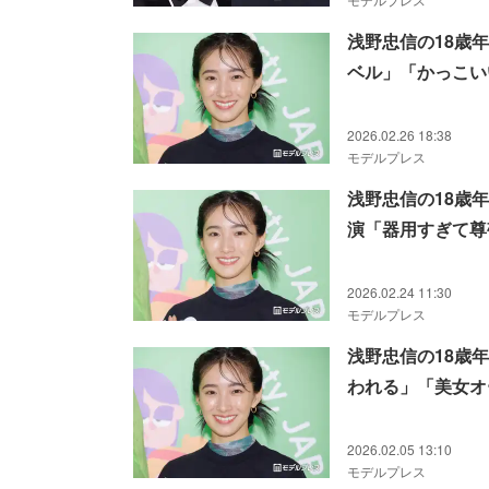
浅野忠信の18歳
ベル」「かっこい
2026.02.26 18:38
モデルプレス
浅野忠信の18歳
演「器用すぎて尊
2026.02.24 11:30
モデルプレス
浅野忠信の18歳
われる」「美女オ
2026.02.05 13:10
モデルプレス