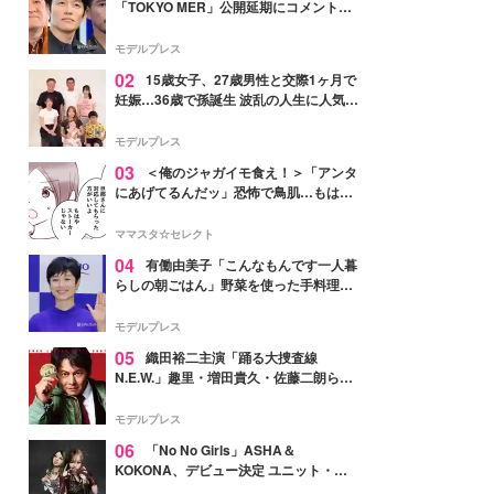
「TOKYO MER」公開延期にコメント
「現実のヒーローたちにチームMERから
最大の敬意とエールを」
モデルプレス
02
15歳女子、27歳男性と交際1ヶ月で
妊娠…36歳で孫誕生 波乱の人生に人気タ
レント思わずツッコミ「だいぶ危ねえ
よ！」
モデルプレス
03
＜俺のジャガイモ食え！＞「アンタ
にあげてるんだッ」恐怖で鳥肌…もはや
ストーカー？【第3話まんが】
ママスタ☆セレクト
04
有働由美子「こんなもんです一人暮
らしの朝ごはん」野菜を使った手料理公
開「作ってみたい」「ヘルシーで美味し
そう」と反響
モデルプレス
05
織田裕二主演「踊る大捜査線
N.E.W.」趣里・増田貴久・佐藤二朗ら新
メンバー紹介映像解禁 各キャラクター象
徴する“謎のキーワード”も
モデルプレス
06
「No No Girls」ASHA＆
KOKONA、デビュー決定 ユニット・
TAKARAとしてセルフプロデュース楽曲