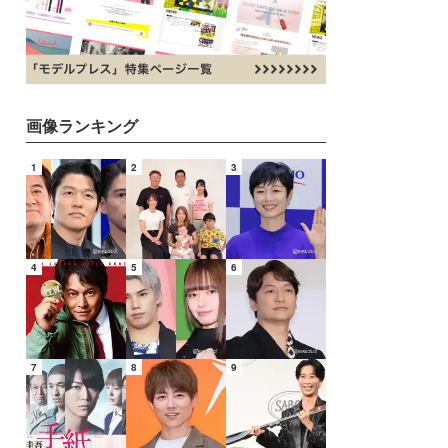
画像ランキング
1
2
3
4
5
6
7
8
9