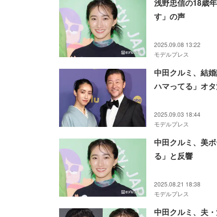
浅野忠信の18歳
す」の声
2025.09.08 13:22
モデルプレス
中田クルミ、結婚
ハマってる」オタ
2025.09.03 18:44
モデルプレス
中田クルミ、美ボ
る」と反響
2025.08.21 18:38
モデルプレス
中田クルミ、夫・