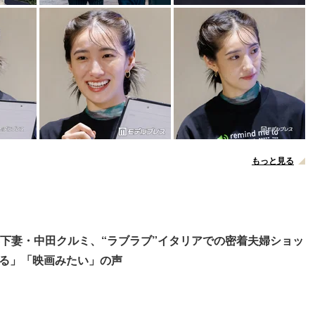
もっと見る
年下妻・中田クルミ、“ラブラブ”イタリアでの密着夫婦ショッ
る」「映画みたい」の声