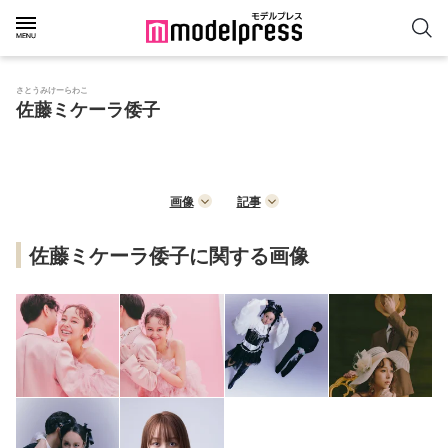
さとうみけーらわこ
佐藤ミケーラ倭子
画像
記事
佐藤ミケーラ倭子に関する画像