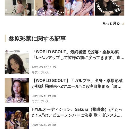
もっと見る
桑原彩菜に関する記事
「WORLD SCOUT」最終審査で脱落・桑原彩菜
「レベルアップして皆様の前に戻ってきます」直筆
コメントで決意表明 感謝つづる
2026.05.13 10:55
モデルプレス
【WORLD SCOUT】「ガルプラ」出身・桑原彩菜
が脱落 飛咲来への“エール”にも注目集まる「諦め
ずに頑張ってほしい」「カッコよかった」
2026.05.12 21:30
モデルプレス
HYBEオーディション、Sakura（飛咲来）が“たっ
た1人”のデビューメンバーに決定 歌・ダンス未経
験から急成長「世界で輝くアーティストになりた
2026.05.12 21:30
い」【WORLD SCOUT】