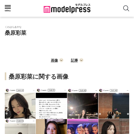
くわはらあやな
桑原彩菜
画像
記事
桑原彩菜に関する画像