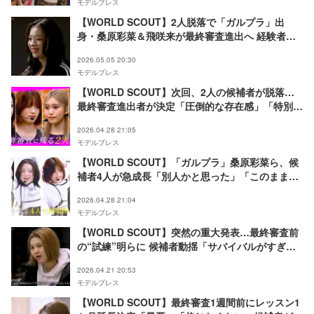
モデルプレス
【WORLD SCOUT】2人脱落で「ガルプラ」出
身・桑原彩菜＆飛咲来が最終審査進出へ 経験者と
未経験者が直接対決で次週デビューメンバーが決ま
2026.05.05 20:30
る
モデルプレス
【WORLD SCOUT】次回、2人の候補者が脱落…
最終審査進出者が決定「圧倒的な存在感」「特別な
ものを持っている」審査員から絶賛の声
2026.04.28 21:05
モデルプレス
【WORLD SCOUT】「ガルプラ」桑原彩菜ら、候
補者4人が急成長「別人かと思った」「このままデ
ビューできるレベル」パワーアップした姿に驚きの
2026.04.28 21:04
声相次ぐ
モデルプレス
【WORLD SCOUT】突然の重大発表…最終審査前
の“試練”明らに 候補者動揺「サバイバルがすぎま
せんかね？」「理解できなかった」
2026.04.21 20:53
モデルプレス
【WORLD SCOUT】最終審査1週間前にレッスン1