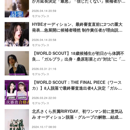
か月延長決定「最悪」「信じたくない」候補者が本
音を赤裸々告白
2026.04.14 20:59
モデルプレス
HYBEオーディション、最終審査直前に2つの重大
発表…急展開に候補者唖然 制作責任者が理由説明
【WORLD SCOUT】
2026.04.14 20:58
モデルプレス
【WORLD SCOUT】18歳候補生が初日から体調不
良…「ガルプラ」出身・桑原彩菜との“対比”に「酷
な状況」「心配すぎる」の声
2026.03.31 21:16
モデルプレス
【WORLD SCOUT：THE FINAL PIECE（ワース
カ）】8人脱落で最終審査進出者4人決定「ガルプ
ラ」出身・「御上先生」出演女優ら ＜プロフィー
2026.03.24 22:00
ル＞
モデルプレス
北爪さくら所属RIRYDAY、初ワンマン前に意気込
み オーディション脱落・グループの解散…結成ま
での秘話明らかに【インタビュー】
2024.10.17 08:00