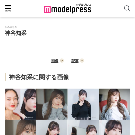
かみやちさ
神谷知采
画像
記事
神谷知采に関する画像